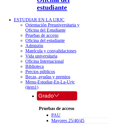
estudiante
ESTUDIAR EN LA URJC
Orientación Preuniversitaria y
Oficina del Estudiante
Pruebas de acceso
Oficina del estudiante
Admisión
Matrícula y convalidaciones
Vida universitaria
Oficina Internacional
Biblioteca
Precios públicos
Becas, ayudas y premios
Menu-Estudiar-En-La-Urjc
(item1)
Grado
Pruebas de acceso
PAU
Mayores 25/40/45