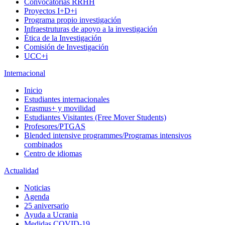
Convocatorias RRHH
Proyectos I+D+i
Programa propio investigación
Infraestruturas de apoyo a la investigación
Ética de la Investigación
Comisión de Investigación
UCC+i
Internacional
Inicio
Estudiantes internacionales
Erasmus+ y movilidad
Estudiantes Visitantes (Free Mover Students)
Profesores/PTGAS
Blended intensive programmes/Programas intensivos
combinados
Centro de idiomas
Actualidad
Noticias
Agenda
25 aniversario
Ayuda a Ucrania
Medidas COVID-19