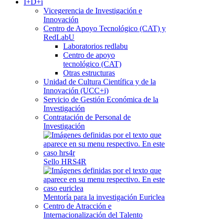
I+D+i
Vicegerencia de Investigación e
Innovación
Centro de Apoyo Tecnológico (CAT) y
RedLabU
Laboratorios redlabu
Centro de apoyo
tecnológico (CAT)
Otras estructuras
Unidad de Cultura Científica y de la
Innovación (UCC+i)
Servicio de Gestión Económica de la
Investigación
Contratación de Personal de
Investigación
Sello HRS4R
Mentoría para la investigación Euriclea
Centro de Atracción e
Internacionalización del Talento