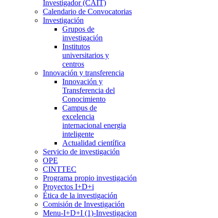
Investigador (CAIT)
Calendario de Convocatorias
Investigación
Grupos de
investigación
Institutos
universitarios y
centros
Innovación y transferencia
Innovación y
Transferencia del
Conocimiento
Campus de
excelencia
internacional energia
inteligente
Actualidad científica
Servicio de investigación
OPE
CINTTEC
Programa propio investigación
Proyectos I+D+i
Ética de la investigación
Comisión de Investigación
Menu-I+D+I (1)-Investigacion