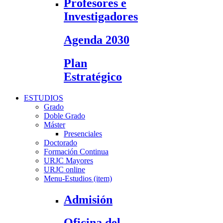
Profesores e
Investigadores
Agenda 2030
Plan
Estratégico
ESTUDIOS
Grado
Doble Grado
Máster
Presenciales
Doctorado
Formación Continua
URJC Mayores
URJC online
Menu-Estudios (item)
Admisión
Oficina del