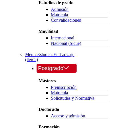
Estudios de grado
Admisión
Matrícula
Convalidaciones
Movilidad
Internacional
Nacional (Sicue)
Menu-Estudiar-En-La-Urjc
(item2)
Postgrado
Másteres
Preinscripción
Matrícula
Solicitudes y Normativa
Doctorado
Acceso y admisión
Formación