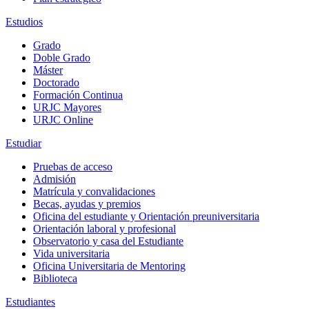
Estudios
Grado
Doble Grado
Máster
Doctorado
Formación Continua
URJC Mayores
URJC Online
Estudiar
Pruebas de acceso
Admisión
Matrícula y convalidaciones
Becas, ayudas y premios
Oficina del estudiante y Orientación preuniversitaria
Orientación laboral y profesional
Observatorio y casa del Estudiante
Vida universitaria
Oficina Universitaria de Mentoring
Biblioteca
Estudiantes