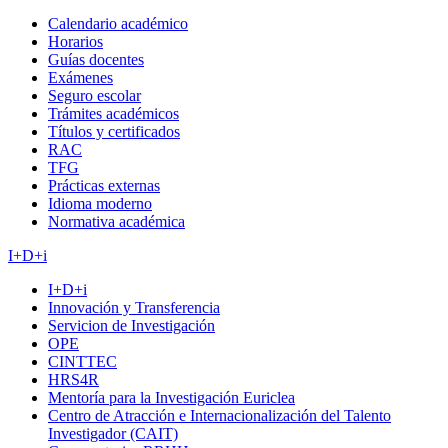
Calendario académico
Horarios
Guías docentes
Exámenes
Seguro escolar
Trámites académicos
Títulos y certificados
RAC
TFG
Prácticas externas
Idioma moderno
Normativa académica
I+D+i
I+D+i
Innovación y Transferencia
Servicion de Investigación
OPE
CINTTEC
HRS4R
Mentoría para la Investigación Euriclea
Centro de Atracción e Internacionalización del Talento
Investigador (CAIT)