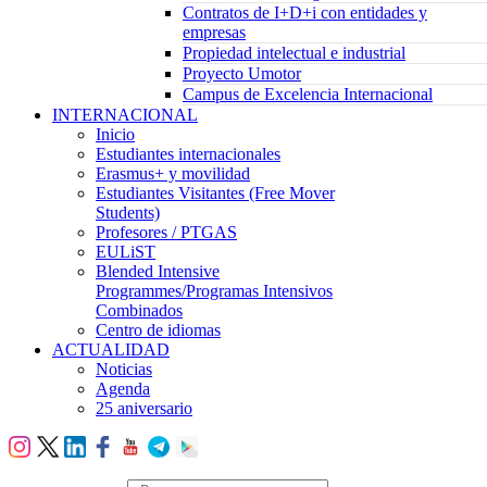
Contratos de I+D+i con entidades y
empresas
Propiedad intelectual e industrial
Proyecto Umotor
Campus de Excelencia Internacional
INTERNACIONAL
Inicio
Estudiantes internacionales
Erasmus+ y movilidad
Estudiantes Visitantes (Free Mover
Students)
Profesores / PTGAS
EULiST
Blended Intensive
Programmes/Programas Intensivos
Combinados
Centro de idiomas
ACTUALIDAD
Noticias
Agenda
25 aniversario