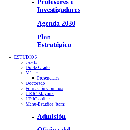
Profesores e
Investigadores
Agenda 2030
Plan
Estratégico
ESTUDIOS
Grado
Doble Grado
Máster
Presenciales
Doctorado
Formación Continua
URJC Mayores
URJC online
Menu-Estudios (item)
Admisión
Oficina del