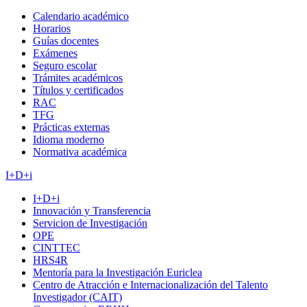
Calendario académico
Horarios
Guías docentes
Exámenes
Seguro escolar
Trámites académicos
Títulos y certificados
RAC
TFG
Prácticas externas
Idioma moderno
Normativa académica
I+D+i
I+D+i
Innovación y Transferencia
Servicion de Investigación
OPE
CINTTEC
HRS4R
Mentoría para la Investigación Euriclea
Centro de Atracción e Internacionalización del Talento
Investigador (CAIT)