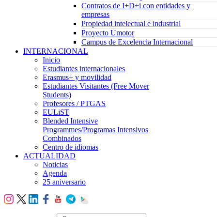
Contratos de I+D+i con entidades y
empresas
Propiedad intelectual e industrial
Proyecto Umotor
Campus de Excelencia Internacional
INTERNACIONAL
Inicio
Estudiantes internacionales
Erasmus+ y movilidad
Estudiantes Visitantes (Free Mover
Students)
Profesores / PTGAS
EULiST
Blended Intensive
Programmes/Programas Intensivos
Combinados
Centro de idiomas
ACTUALIDAD
Noticias
Agenda
25 aniversario