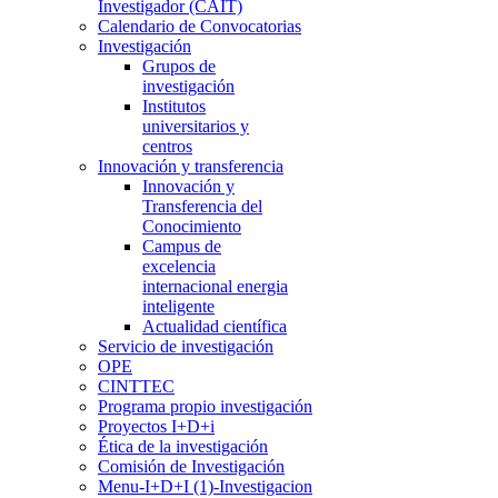
Investigador (CAIT)
Calendario de Convocatorias
Investigación
Grupos de
investigación
Institutos
universitarios y
centros
Innovación y transferencia
Innovación y
Transferencia del
Conocimiento
Campus de
excelencia
internacional energia
inteligente
Actualidad científica
Servicio de investigación
OPE
CINTTEC
Programa propio investigación
Proyectos I+D+i
Ética de la investigación
Comisión de Investigación
Menu-I+D+I (1)-Investigacion