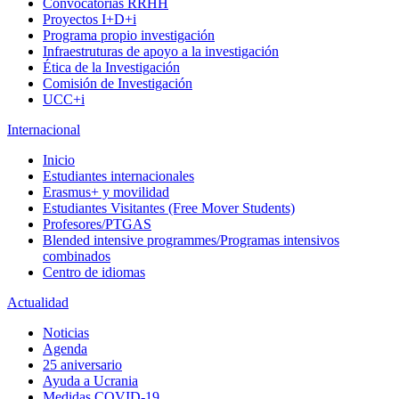
Convocatorias RRHH
Proyectos I+D+i
Programa propio investigación
Infraestruturas de apoyo a la investigación
Ética de la Investigación
Comisión de Investigación
UCC+i
Internacional
Inicio
Estudiantes internacionales
Erasmus+ y movilidad
Estudiantes Visitantes (Free Mover Students)
Profesores/PTGAS
Blended intensive programmes/Programas intensivos
combinados
Centro de idiomas
Actualidad
Noticias
Agenda
25 aniversario
Ayuda a Ucrania
Medidas COVID-19