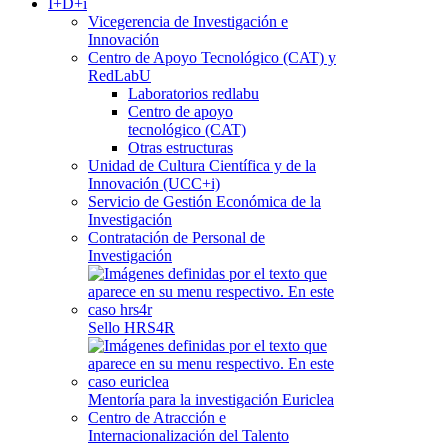
I+D+i
Vicegerencia de Investigación e
Innovación
Centro de Apoyo Tecnológico (CAT) y
RedLabU
Laboratorios redlabu
Centro de apoyo
tecnológico (CAT)
Otras estructuras
Unidad de Cultura Científica y de la
Innovación (UCC+i)
Servicio de Gestión Económica de la
Investigación
Contratación de Personal de
Investigación
Sello HRS4R
Mentoría para la investigación Euriclea
Centro de Atracción e
Internacionalización del Talento