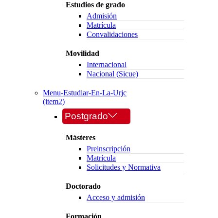
Estudios de grado
Admisión
Matrícula
Convalidaciones
Movilidad
Internacional
Nacional (Sicue)
Menu-Estudiar-En-La-Urjc
(item2)
Postgrado
Másteres
Preinscripción
Matrícula
Solicitudes y Normativa
Doctorado
Acceso y admisión
Formación