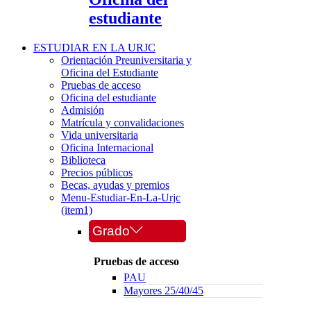
estudiante
ESTUDIAR EN LA URJC
Orientación Preuniversitaria y
Oficina del Estudiante
Pruebas de acceso
Oficina del estudiante
Admisión
Matrícula y convalidaciones
Vida universitaria
Oficina Internacional
Biblioteca
Precios públicos
Becas, ayudas y premios
Menu-Estudiar-En-La-Urjc
(item1)
Grado
Pruebas de acceso
PAU
Mayores 25/40/45