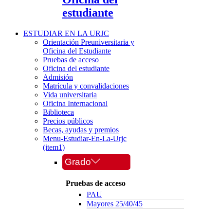
estudiante
ESTUDIAR EN LA URJC
Orientación Preuniversitaria y
Oficina del Estudiante
Pruebas de acceso
Oficina del estudiante
Admisión
Matrícula y convalidaciones
Vida universitaria
Oficina Internacional
Biblioteca
Precios públicos
Becas, ayudas y premios
Menu-Estudiar-En-La-Urjc
(item1)
Grado
Pruebas de acceso
PAU
Mayores 25/40/45