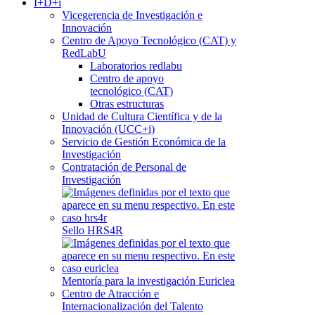
I+D+i
Vicegerencia de Investigación e
Innovación
Centro de Apoyo Tecnológico (CAT) y
RedLabU
Laboratorios redlabu
Centro de apoyo
tecnológico (CAT)
Otras estructuras
Unidad de Cultura Científica y de la
Innovación (UCC+i)
Servicio de Gestión Económica de la
Investigación
Contratación de Personal de
Investigación
Sello HRS4R
Mentoría para la investigación Euriclea
Centro de Atracción e
Internacionalización del Talento