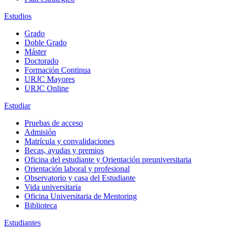
Estudios
Grado
Doble Grado
Máster
Doctorado
Formación Continua
URJC Mayores
URJC Online
Estudiar
Pruebas de acceso
Admisión
Matrícula y convalidaciones
Becas, ayudas y premios
Oficina del estudiante y Orientación preuniversitaria
Orientación laboral y profesional
Observatorio y casa del Estudiante
Vida universitaria
Oficina Universitaria de Mentoring
Biblioteca
Estudiantes