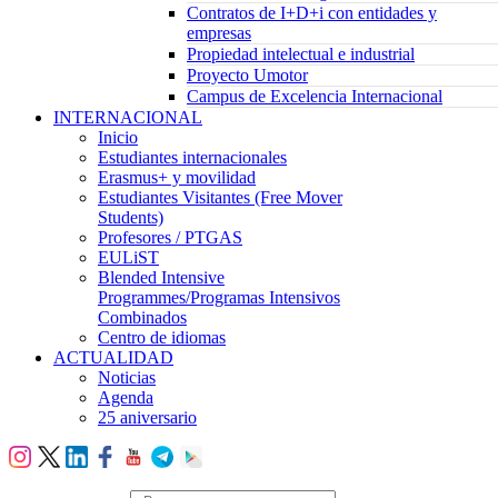
Contratos de I+D+i con entidades y
empresas
Propiedad intelectual e industrial
Proyecto Umotor
Campus de Excelencia Internacional
INTERNACIONAL
Inicio
Estudiantes internacionales
Erasmus+ y movilidad
Estudiantes Visitantes (Free Mover
Students)
Profesores / PTGAS
EULiST
Blended Intensive
Programmes/Programas Intensivos
Combinados
Centro de idiomas
ACTUALIDAD
Noticias
Agenda
25 aniversario