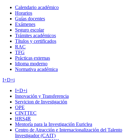
Calendario académico
Horarios
Guías docentes
Exámenes
Seguro escolar
Trámites académicos
Títulos y certificados
RAC
TFG
Prácticas externas
Idioma moderno
Normativa académica
I+D+i
I+D+i
Innovación y Transferencia
Servicion de Investigación
OPE
CINTTEC
HRS4R
Mentoría para la Investigación Euriclea
Centro de Atracción e Internacionalización del Talento
Investigador (CAIT)