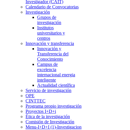
Investigador (CAIT)
Calendario de Convocatorias
Investigación
Grupos de
investigación
Institutos
universitarios y
centros
Innovación y transferencia
Innovación y
Transferencia del
Conocimiento
Campus de
excelencia
internacional energia
inteligente
Actualidad científica
Servicio de investigación
OPE
CINTTEC
Programa propio investigación
Proyectos I+D+i
Ética de la investigación
Comisión de Investigación
Menu-I+D+I (1)-Investigacion