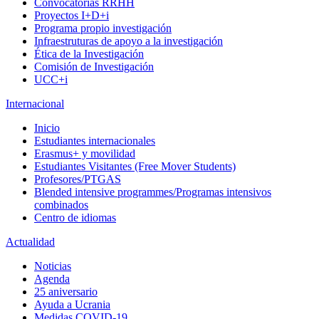
Convocatorias RRHH
Proyectos I+D+i
Programa propio investigación
Infraestruturas de apoyo a la investigación
Ética de la Investigación
Comisión de Investigación
UCC+i
Internacional
Inicio
Estudiantes internacionales
Erasmus+ y movilidad
Estudiantes Visitantes (Free Mover Students)
Profesores/PTGAS
Blended intensive programmes/Programas intensivos
combinados
Centro de idiomas
Actualidad
Noticias
Agenda
25 aniversario
Ayuda a Ucrania
Medidas COVID-19