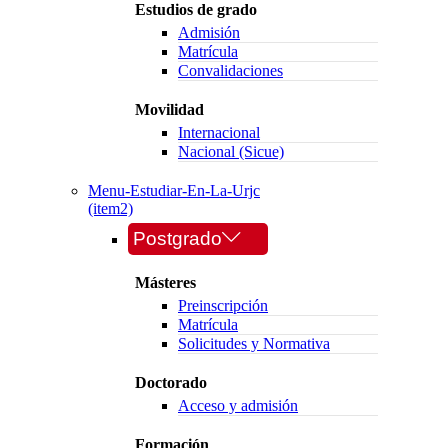
Estudios de grado
Admisión
Matrícula
Convalidaciones
Movilidad
Internacional
Nacional (Sicue)
Menu-Estudiar-En-La-Urjc
(item2)
Postgrado
Másteres
Preinscripción
Matrícula
Solicitudes y Normativa
Doctorado
Acceso y admisión
Formación