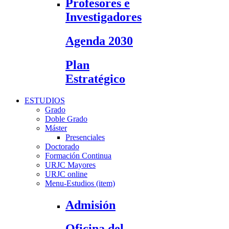
Profesores e
Investigadores
Agenda 2030
Plan
Estratégico
ESTUDIOS
Grado
Doble Grado
Máster
Presenciales
Doctorado
Formación Continua
URJC Mayores
URJC online
Menu-Estudios (item)
Admisión
Oficina del