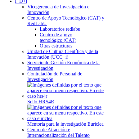
I+D+i
Vicegerencia de Investigación e
Innovación
Centro de Apoyo Tecnológico (CAT) y
RedLabU
Laboratorios redlabu
Centro de apoyo
tecnológico (CAT)
Otras estructuras
Unidad de Cultura Científica y de la
Innovación (UCC+i)
Servicio de Gestión Económica de la
Investigación
Contratación de Personal de
Investigación
Sello HRS4R
Mentoría para la investigación Euriclea
Centro de Atracción e
Internacionalización del Talento