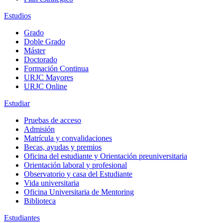
Estudios
Grado
Doble Grado
Máster
Doctorado
Formación Continua
URJC Mayores
URJC Online
Estudiar
Pruebas de acceso
Admisión
Matrícula y convalidaciones
Becas, ayudas y premios
Oficina del estudiante y Orientación preuniversitaria
Orientación laboral y profesional
Observatorio y casa del Estudiante
Vida universitaria
Oficina Universitaria de Mentoring
Biblioteca
Estudiantes