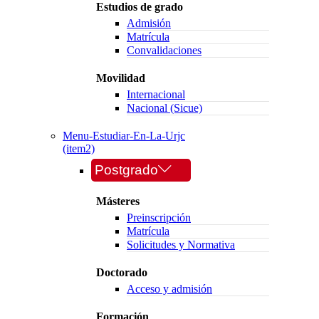
Estudios de grado
Admisión
Matrícula
Convalidaciones
Movilidad
Internacional
Nacional (Sicue)
Menu-Estudiar-En-La-Urjc
(item2)
Postgrado
Másteres
Preinscripción
Matrícula
Solicitudes y Normativa
Doctorado
Acceso y admisión
Formación