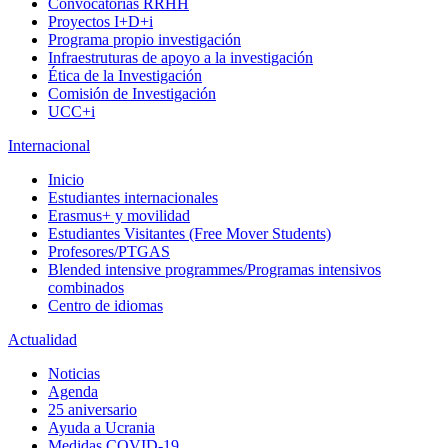
Convocatorias RRHH
Proyectos I+D+i
Programa propio investigación
Infraestruturas de apoyo a la investigación
Ética de la Investigación
Comisión de Investigación
UCC+i
Internacional
Inicio
Estudiantes internacionales
Erasmus+ y movilidad
Estudiantes Visitantes (Free Mover Students)
Profesores/PTGAS
Blended intensive programmes/Programas intensivos
combinados
Centro de idiomas
Actualidad
Noticias
Agenda
25 aniversario
Ayuda a Ucrania
Medidas COVID-19