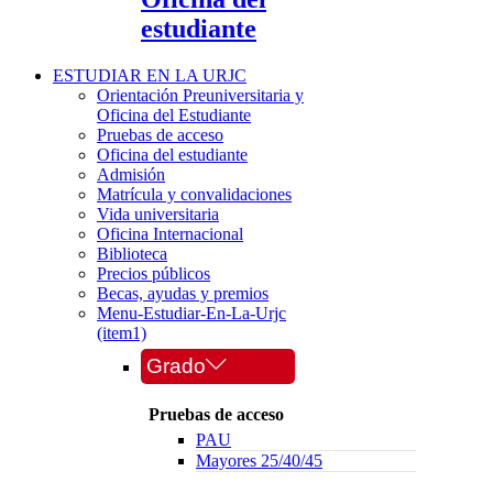
estudiante
ESTUDIAR EN LA URJC
Orientación Preuniversitaria y
Oficina del Estudiante
Pruebas de acceso
Oficina del estudiante
Admisión
Matrícula y convalidaciones
Vida universitaria
Oficina Internacional
Biblioteca
Precios públicos
Becas, ayudas y premios
Menu-Estudiar-En-La-Urjc
(item1)
Grado
Pruebas de acceso
PAU
Mayores 25/40/45