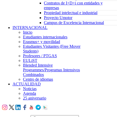
Contratos de I+D+i con entidades y
empresas
Propiedad intelectual e industrial
Proyecto Umotor
Campus de Excelencia Internacional
INTERNACIONAL
Inicio
Estudiantes internacionales
Erasmus+ y movilidad
Estudiantes Visitantes (Free Mover
Students)
Profesores / PTGAS
EULiST
Blended Intensive
Programmes/Programas Intensivos
Combinados
Centro de idiomas
ACTUALIDAD
Noticias
Agenda
25 aniversario