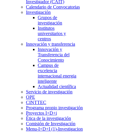
Investigador (CAIT)
Calendario de Convocatorias
Investigación
Grupos de
investigación
Institutos
universitarios y
centros
Innovación y transferencia
Innovación y
Transferencia del
Conocimiento
Campus de
excelencia
internacional energia
inteligente
Actualidad científica
Servicio de investigación
OPE
CINTTEC
Programa propio investigación
Proyectos I+D+i
Ética de la investigación
Comisión de Investigación
Menu-I+D+I (1)-Investigacion