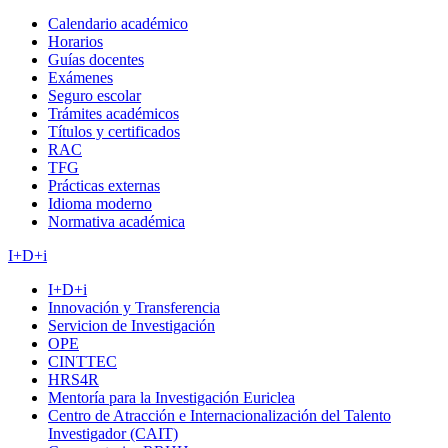
Calendario académico
Horarios
Guías docentes
Exámenes
Seguro escolar
Trámites académicos
Títulos y certificados
RAC
TFG
Prácticas externas
Idioma moderno
Normativa académica
I+D+i
I+D+i
Innovación y Transferencia
Servicion de Investigación
OPE
CINTTEC
HRS4R
Mentoría para la Investigación Euriclea
Centro de Atracción e Internacionalización del Talento
Investigador (CAIT)