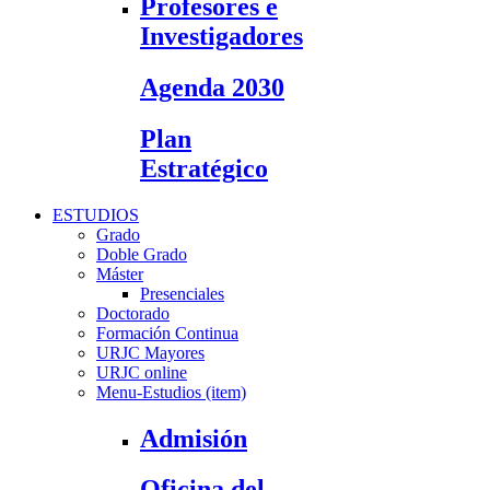
Profesores e
Investigadores
Agenda 2030
Plan
Estratégico
ESTUDIOS
Grado
Doble Grado
Máster
Presenciales
Doctorado
Formación Continua
URJC Mayores
URJC online
Menu-Estudios (item)
Admisión
Oficina del