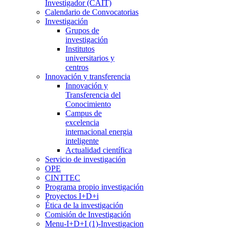
Investigador (CAIT)
Calendario de Convocatorias
Investigación
Grupos de
investigación
Institutos
universitarios y
centros
Innovación y transferencia
Innovación y
Transferencia del
Conocimiento
Campus de
excelencia
internacional energia
inteligente
Actualidad científica
Servicio de investigación
OPE
CINTTEC
Programa propio investigación
Proyectos I+D+i
Ética de la investigación
Comisión de Investigación
Menu-I+D+I (1)-Investigacion