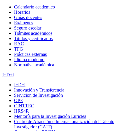
Calendario académico
Horarios
Guías docentes
Exámenes
Seguro escolar
Trámites académicos
Títulos y certificados
RAC
TFG
Prácticas externas
Idioma moderno
Normativa académica
I+D+i
I+D+i
Innovación y Transferencia
Servicion de Investigación
OPE
CINTTEC
HRS4R
Mentoría para la Investigación Euriclea
Centro de Atracción e Internacionalización del Talento
Investigador (CAIT)