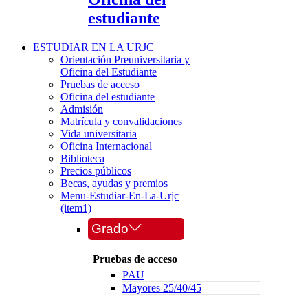
estudiante
ESTUDIAR EN LA URJC
Orientación Preuniversitaria y
Oficina del Estudiante
Pruebas de acceso
Oficina del estudiante
Admisión
Matrícula y convalidaciones
Vida universitaria
Oficina Internacional
Biblioteca
Precios públicos
Becas, ayudas y premios
Menu-Estudiar-En-La-Urjc
(item1)
Grado
Pruebas de acceso
PAU
Mayores 25/40/45