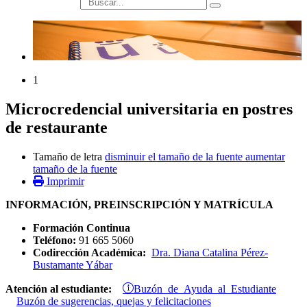
búsqueda
1
Microcredencial universitaria en postres
de restaurante
Tamaño de letra
disminuir el tamaño de la fuente
aumentar
tamaño de la fuente
Imprimir
INFORMACIÓN, PREINSCRIPCIÓN Y MATRÍCULA
Formación Continua
Teléfono:
91 665 5060
Codirección Académica:
Dra. Diana Catalina Pérez-
Bustamante Yábar
Buzón de Ayuda al Estudiante
Atención al estudiante:
Buzón de sugerencias, quejas y felicitaciones