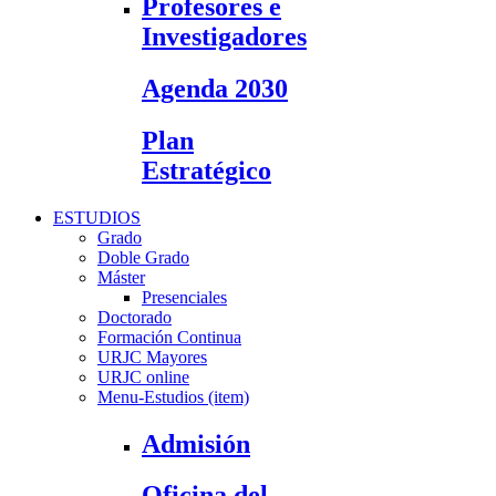
Profesores e
Investigadores
Agenda 2030
Plan
Estratégico
ESTUDIOS
Grado
Doble Grado
Máster
Presenciales
Doctorado
Formación Continua
URJC Mayores
URJC online
Menu-Estudios (item)
Admisión
Oficina del