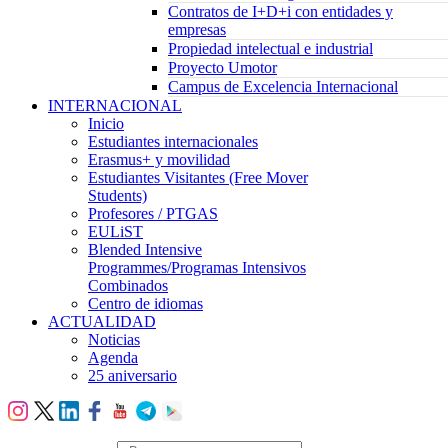
Contratos de I+D+i con entidades y
empresas
Propiedad intelectual e industrial
Proyecto Umotor
Campus de Excelencia Internacional
INTERNACIONAL
Inicio
Estudiantes internacionales
Erasmus+ y movilidad
Estudiantes Visitantes (Free Mover
Students)
Profesores / PTGAS
EULiST
Blended Intensive
Programmes/Programas Intensivos
Combinados
Centro de idiomas
ACTUALIDAD
Noticias
Agenda
25 aniversario