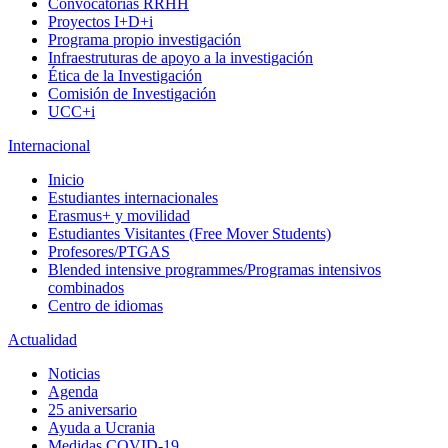
Convocatorias RRHH
Proyectos I+D+i
Programa propio investigación
Infraestruturas de apoyo a la investigación
Ética de la Investigación
Comisión de Investigación
UCC+i
Internacional
Inicio
Estudiantes internacionales
Erasmus+ y movilidad
Estudiantes Visitantes (Free Mover Students)
Profesores/PTGAS
Blended intensive programmes/Programas intensivos
combinados
Centro de idiomas
Actualidad
Noticias
Agenda
25 aniversario
Ayuda a Ucrania
Medidas COVID-19