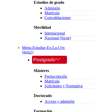
Estudios de grado
Admisión
Matrícula
Convalidaciones
Movilidad
Internacional
Nacional (Sicue)
Menu-Estudiar-En-La-Urjc
(item2)
Postgrado
Másteres
Preinscripción
Matrícula
Solicitudes y Normativa
Doctorado
Acceso y admisión
Formación