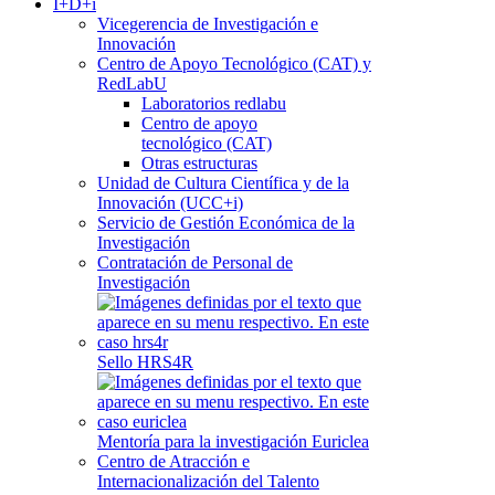
I+D+i
Vicegerencia de Investigación e
Innovación
Centro de Apoyo Tecnológico (CAT) y
RedLabU
Laboratorios redlabu
Centro de apoyo
tecnológico (CAT)
Otras estructuras
Unidad de Cultura Científica y de la
Innovación (UCC+i)
Servicio de Gestión Económica de la
Investigación
Contratación de Personal de
Investigación
Sello HRS4R
Mentoría para la investigación Euriclea
Centro de Atracción e
Internacionalización del Talento