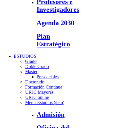
Profesores e
Investigadores
Agenda 2030
Plan
Estratégico
ESTUDIOS
Grado
Doble Grado
Máster
Presenciales
Doctorado
Formación Continua
URJC Mayores
URJC online
Menu-Estudios (item)
Admisión
Oficina del