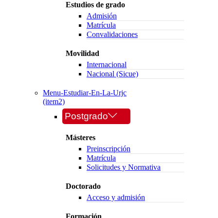
Estudios de grado
Admisión
Matrícula
Convalidaciones
Movilidad
Internacional
Nacional (Sicue)
Menu-Estudiar-En-La-Urjc
(item2)
Postgrado
Másteres
Preinscripción
Matrícula
Solicitudes y Normativa
Doctorado
Acceso y admisión
Formación