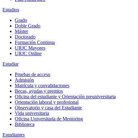
Estudios
Grado
Doble Grado
Máster
Doctorado
Formación Continua
URJC Mayores
URJC Online
Estudiar
Pruebas de acceso
Admisión
Matrícula y convalidaciones
Becas, ayudas y premios
Oficina del estudiante y Orientación preuniversitaria
Orientación laboral y profesional
Observatorio y casa del Estudiante
Vida universitaria
Oficina Universitaria de Mentoring
Biblioteca
Estudiantes