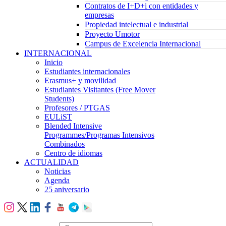
Contratos de I+D+i con entidades y
empresas
Propiedad intelectual e industrial
Proyecto Umotor
Campus de Excelencia Internacional
INTERNACIONAL
Inicio
Estudiantes internacionales
Erasmus+ y movilidad
Estudiantes Visitantes (Free Mover
Students)
Profesores / PTGAS
EULiST
Blended Intensive
Programmes/Programas Intensivos
Combinados
Centro de idiomas
ACTUALIDAD
Noticias
Agenda
25 aniversario