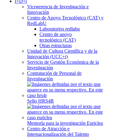
I+D+i
Vicegerencia de Investigación e
Innovación
Centro de Apoyo Tecnológico (CAT) y
RedLabU
Laboratorios redlabu
Centro de apoyo
tecnológico (CAT)
Otras estructuras
Unidad de Cultura Científica y de la
Innovación (UCC+i)
Servicio de Gestión Económica de la
Investigación
Contratación de Personal de
Investigación
Sello HRS4R
Mentoría para la investigación Euriclea
Centro de Atracción e
Internacionalización del Talento