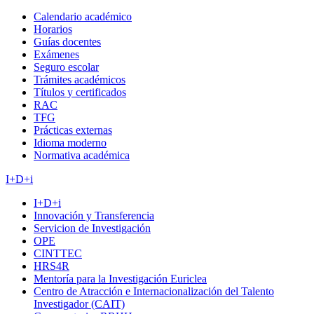
Calendario académico
Horarios
Guías docentes
Exámenes
Seguro escolar
Trámites académicos
Títulos y certificados
RAC
TFG
Prácticas externas
Idioma moderno
Normativa académica
I+D+i
I+D+i
Innovación y Transferencia
Servicion de Investigación
OPE
CINTTEC
HRS4R
Mentoría para la Investigación Euriclea
Centro de Atracción e Internacionalización del Talento
Investigador (CAIT)