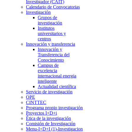
Investigador (CAIT)
Calendario de Convocatorias
Investigación
Grupos de
investigación
Institutos
universitarios y
centros
Innovación y transferencia
Innovación y
Transferencia del
Conocimiento
Campus de
excelencia
internacional energia
inteligente
Actualidad científica
Servicio de investigación
OPE
CINTTEC
Programa propio investigación
Proyectos I+D+i
Ética de la investigación
Comisión de Investigación
Menu-I+D+I (1)-Investigacion