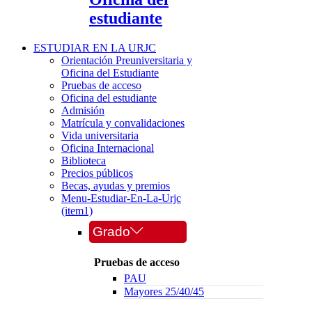
estudiante
ESTUDIAR EN LA URJC
Orientación Preuniversitaria y
Oficina del Estudiante
Pruebas de acceso
Oficina del estudiante
Admisión
Matrícula y convalidaciones
Vida universitaria
Oficina Internacional
Biblioteca
Precios públicos
Becas, ayudas y premios
Menu-Estudiar-En-La-Urjc
(item1)
Grado
Pruebas de acceso
PAU
Mayores 25/40/45