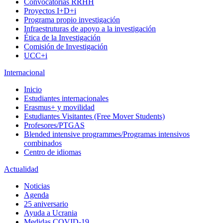
Convocatorias RRHH
Proyectos I+D+i
Programa propio investigación
Infraestruturas de apoyo a la investigación
Ética de la Investigación
Comisión de Investigación
UCC+i
Internacional
Inicio
Estudiantes internacionales
Erasmus+ y movilidad
Estudiantes Visitantes (Free Mover Students)
Profesores/PTGAS
Blended intensive programmes/Programas intensivos
combinados
Centro de idiomas
Actualidad
Noticias
Agenda
25 aniversario
Ayuda a Ucrania
Medidas COVID-19