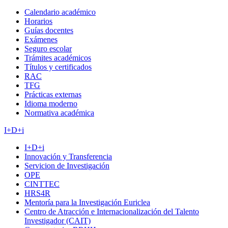
Calendario académico
Horarios
Guías docentes
Exámenes
Seguro escolar
Trámites académicos
Títulos y certificados
RAC
TFG
Prácticas externas
Idioma moderno
Normativa académica
I+D+i
I+D+i
Innovación y Transferencia
Servicion de Investigación
OPE
CINTTEC
HRS4R
Mentoría para la Investigación Euriclea
Centro de Atracción e Internacionalización del Talento
Investigador (CAIT)