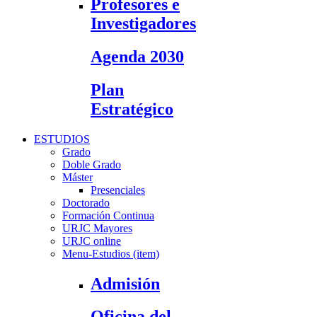
Profesores e
Investigadores
Agenda 2030
Plan
Estratégico
ESTUDIOS
Grado
Doble Grado
Máster
Presenciales
Doctorado
Formación Continua
URJC Mayores
URJC online
Menu-Estudios (item)
Admisión
Oficina del