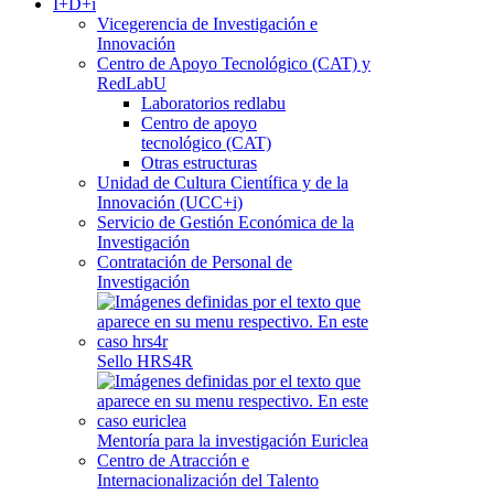
I+D+i
Vicegerencia de Investigación e
Innovación
Centro de Apoyo Tecnológico (CAT) y
RedLabU
Laboratorios redlabu
Centro de apoyo
tecnológico (CAT)
Otras estructuras
Unidad de Cultura Científica y de la
Innovación (UCC+i)
Servicio de Gestión Económica de la
Investigación
Contratación de Personal de
Investigación
Sello HRS4R
Mentoría para la investigación Euriclea
Centro de Atracción e
Internacionalización del Talento