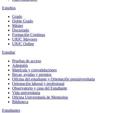
Estudios
Grado
Doble Grado
Máster
Doctorado
Formación Continua
URJC Mayores
URJC Online
Estudiar
Pruebas de acceso
Admisión
Matrícula y convalidaciones
Becas, ayudas y premios
Oficina del estudiante y Orientación preuniversitaria
Orientación laboral y profesional
Observatorio y casa del Estudiante
Vida universitaria
Oficina Universitaria de Mentoring
Biblioteca
Estudiantes