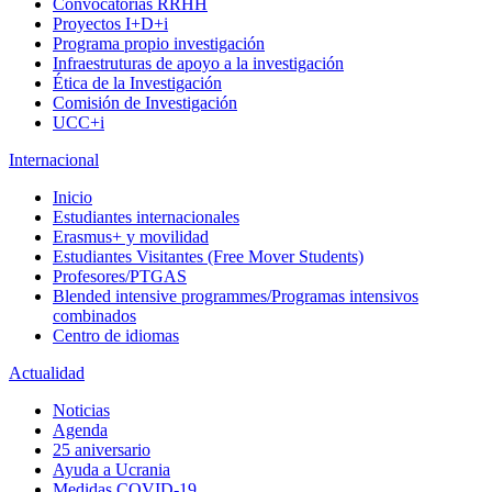
Convocatorias RRHH
Proyectos I+D+i
Programa propio investigación
Infraestruturas de apoyo a la investigación
Ética de la Investigación
Comisión de Investigación
UCC+i
Internacional
Inicio
Estudiantes internacionales
Erasmus+ y movilidad
Estudiantes Visitantes (Free Mover Students)
Profesores/PTGAS
Blended intensive programmes/Programas intensivos
combinados
Centro de idiomas
Actualidad
Noticias
Agenda
25 aniversario
Ayuda a Ucrania
Medidas COVID-19