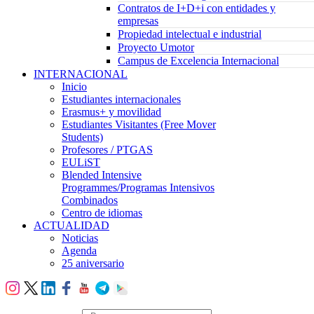
Contratos de I+D+i con entidades y
empresas
Propiedad intelectual e industrial
Proyecto Umotor
Campus de Excelencia Internacional
INTERNACIONAL
Inicio
Estudiantes internacionales
Erasmus+ y movilidad
Estudiantes Visitantes (Free Mover
Students)
Profesores / PTGAS
EULiST
Blended Intensive
Programmes/Programas Intensivos
Combinados
Centro de idiomas
ACTUALIDAD
Noticias
Agenda
25 aniversario