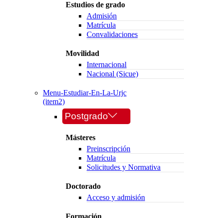
Estudios de grado
Admisión
Matrícula
Convalidaciones
Movilidad
Internacional
Nacional (Sicue)
Menu-Estudiar-En-La-Urjc
(item2)
Postgrado
Másteres
Preinscripción
Matrícula
Solicitudes y Normativa
Doctorado
Acceso y admisión
Formación