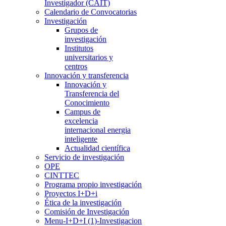
Investigador (CAIT)
Calendario de Convocatorias
Investigación
Grupos de
investigación
Institutos
universitarios y
centros
Innovación y transferencia
Innovación y
Transferencia del
Conocimiento
Campus de
excelencia
internacional energia
inteligente
Actualidad científica
Servicio de investigación
OPE
CINTTEC
Programa propio investigación
Proyectos I+D+i
Ética de la investigación
Comisión de Investigación
Menu-I+D+I (1)-Investigacion