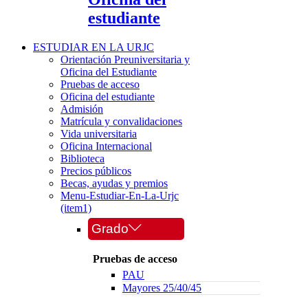
estudiante
ESTUDIAR EN LA URJC
Orientación Preuniversitaria y
Oficina del Estudiante
Pruebas de acceso
Oficina del estudiante
Admisión
Matrícula y convalidaciones
Vida universitaria
Oficina Internacional
Biblioteca
Precios públicos
Becas, ayudas y premios
Menu-Estudiar-En-La-Urjc
(item1)
Grado
Pruebas de acceso
PAU
Mayores 25/40/45