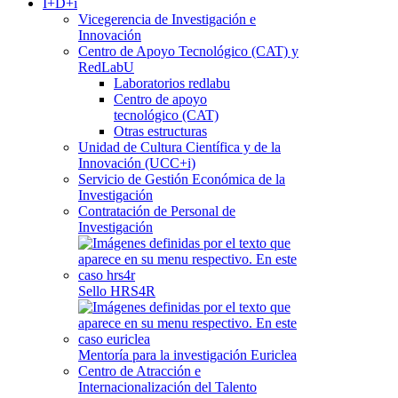
I+D+i
Vicegerencia de Investigación e
Innovación
Centro de Apoyo Tecnológico (CAT) y
RedLabU
Laboratorios redlabu
Centro de apoyo
tecnológico (CAT)
Otras estructuras
Unidad de Cultura Científica y de la
Innovación (UCC+i)
Servicio de Gestión Económica de la
Investigación
Contratación de Personal de
Investigación
Sello HRS4R
Mentoría para la investigación Euriclea
Centro de Atracción e
Internacionalización del Talento