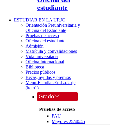
estudiante
ESTUDIAR EN LA URJC
Orientación Preuniversitaria y
Oficina del Estudiante
Pruebas de acceso
Oficina del estudiante
Admisión
Matrícula y convalidaciones
Vida universitaria
Oficina Internacional
Biblioteca
Precios públicos
Becas, ayudas y premios
Menu-Estudiar-En-La-Urjc
(item1)
Grado
Pruebas de acceso
PAU
Mayores 25/40/45