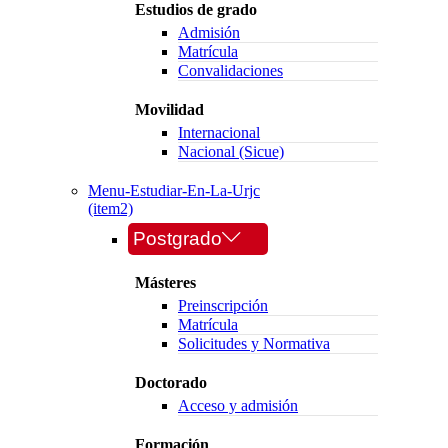
Estudios de grado
Admisión
Matrícula
Convalidaciones
Movilidad
Internacional
Nacional (Sicue)
Menu-Estudiar-En-La-Urjc
(item2)
Postgrado
Másteres
Preinscripción
Matrícula
Solicitudes y Normativa
Doctorado
Acceso y admisión
Formación