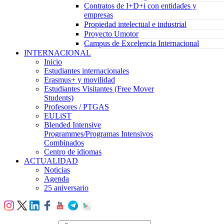
Contratos de I+D+i con entidades y
empresas
Propiedad intelectual e industrial
Proyecto Umotor
Campus de Excelencia Internacional
INTERNACIONAL
Inicio
Estudiantes internacionales
Erasmus+ y movilidad
Estudiantes Visitantes (Free Mover
Students)
Profesores / PTGAS
EULiST
Blended Intensive
Programmes/Programas Intensivos
Combinados
Centro de idiomas
ACTUALIDAD
Noticias
Agenda
25 aniversario