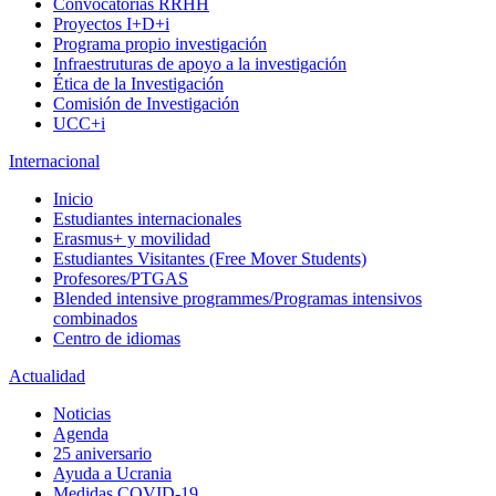
Convocatorias RRHH
Proyectos I+D+i
Programa propio investigación
Infraestruturas de apoyo a la investigación
Ética de la Investigación
Comisión de Investigación
UCC+i
Internacional
Inicio
Estudiantes internacionales
Erasmus+ y movilidad
Estudiantes Visitantes (Free Mover Students)
Profesores/PTGAS
Blended intensive programmes/Programas intensivos
combinados
Centro de idiomas
Actualidad
Noticias
Agenda
25 aniversario
Ayuda a Ucrania
Medidas COVID-19