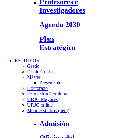
Profesores e
Investigadores
Agenda 2030
Plan
Estratégico
ESTUDIOS
Grado
Doble Grado
Máster
Presenciales
Doctorado
Formación Continua
URJC Mayores
URJC online
Menu-Estudios (item)
Admisión
Oficina del