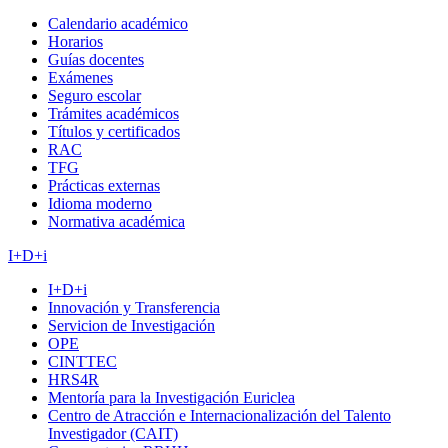
Calendario académico
Horarios
Guías docentes
Exámenes
Seguro escolar
Trámites académicos
Títulos y certificados
RAC
TFG
Prácticas externas
Idioma moderno
Normativa académica
I+D+i
I+D+i
Innovación y Transferencia
Servicion de Investigación
OPE
CINTTEC
HRS4R
Mentoría para la Investigación Euriclea
Centro de Atracción e Internacionalización del Talento
Investigador (CAIT)