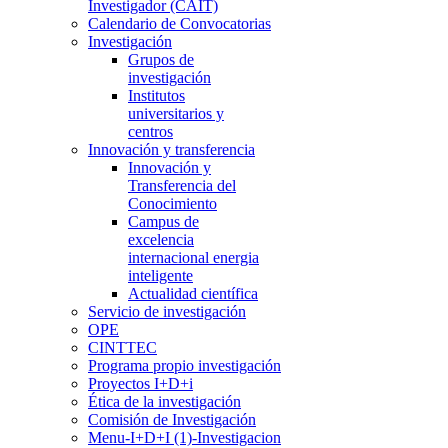
Investigador (CAIT)
Calendario de Convocatorias
Investigación
Grupos de
investigación
Institutos
universitarios y
centros
Innovación y transferencia
Innovación y
Transferencia del
Conocimiento
Campus de
excelencia
internacional energia
inteligente
Actualidad científica
Servicio de investigación
OPE
CINTTEC
Programa propio investigación
Proyectos I+D+i
Ética de la investigación
Comisión de Investigación
Menu-I+D+I (1)-Investigacion