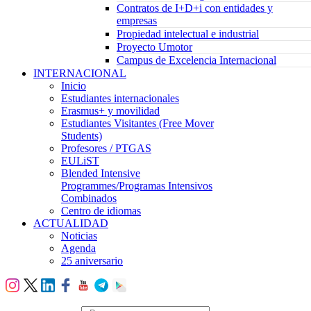
Contratos de I+D+i con entidades y
empresas
Propiedad intelectual e industrial
Proyecto Umotor
Campus de Excelencia Internacional
INTERNACIONAL
Inicio
Estudiantes internacionales
Erasmus+ y movilidad
Estudiantes Visitantes (Free Mover
Students)
Profesores / PTGAS
EULiST
Blended Intensive
Programmes/Programas Intensivos
Combinados
Centro de idiomas
ACTUALIDAD
Noticias
Agenda
25 aniversario