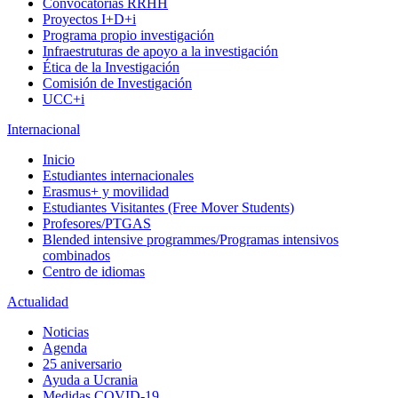
Convocatorias RRHH
Proyectos I+D+i
Programa propio investigación
Infraestruturas de apoyo a la investigación
Ética de la Investigación
Comisión de Investigación
UCC+i
Internacional
Inicio
Estudiantes internacionales
Erasmus+ y movilidad
Estudiantes Visitantes (Free Mover Students)
Profesores/PTGAS
Blended intensive programmes/Programas intensivos
combinados
Centro de idiomas
Actualidad
Noticias
Agenda
25 aniversario
Ayuda a Ucrania
Medidas COVID-19