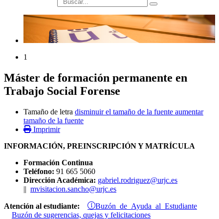
búsqueda
1
Máster de formación permanente en
Trabajo Social Forense
Tamaño de letra
disminuir el tamaño de la fuente
aumentar
tamaño de la fuente
Imprimir
INFORMACIÓN, PREINSCRIPCIÓN Y MATRÍCULA
Formación Continua
Teléfono:
91 665 5060
Dirección Académica:
gabriel.rodriguez@urjc.es
||
mvisitacion.sancho@urjc.es
Buzón de Ayuda al Estudiante
Atención al estudiante:
Buzón de sugerencias, quejas y felicitaciones