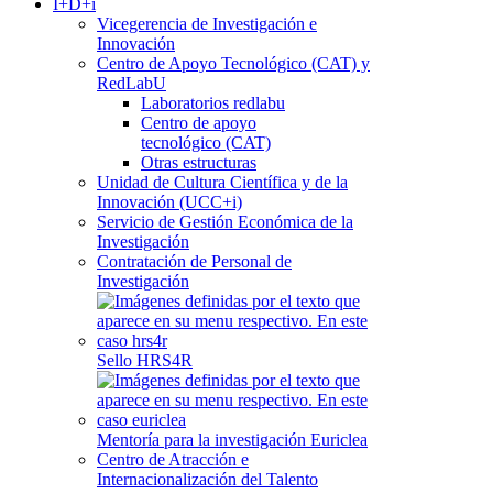
I+D+i
Vicegerencia de Investigación e
Innovación
Centro de Apoyo Tecnológico (CAT) y
RedLabU
Laboratorios redlabu
Centro de apoyo
tecnológico (CAT)
Otras estructuras
Unidad de Cultura Científica y de la
Innovación (UCC+i)
Servicio de Gestión Económica de la
Investigación
Contratación de Personal de
Investigación
Sello HRS4R
Mentoría para la investigación Euriclea
Centro de Atracción e
Internacionalización del Talento