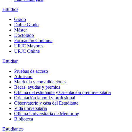
Estudios
Grado
Doble Grado
Máster
Doctorado
Formación Continua
URJC Mayores
URJC Online
Estudiar
Pruebas de acceso
Admisión
Matrícula y convalidaciones
Becas, ayudas y premios
Oficina del estudiante y Orientación preuniversitaria
Orientación laboral y profesional
Observatorio y casa del Estudiante
Vida universitaria
Oficina Universitaria de Mentoring
Biblioteca
Estudiantes