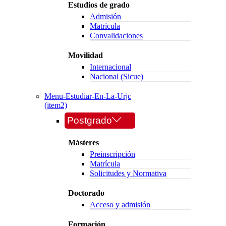
Estudios de grado
Admisión
Matrícula
Convalidaciones
Movilidad
Internacional
Nacional (Sicue)
Menu-Estudiar-En-La-Urjc
(item2)
Postgrado
Másteres
Preinscripción
Matrícula
Solicitudes y Normativa
Doctorado
Acceso y admisión
Formación