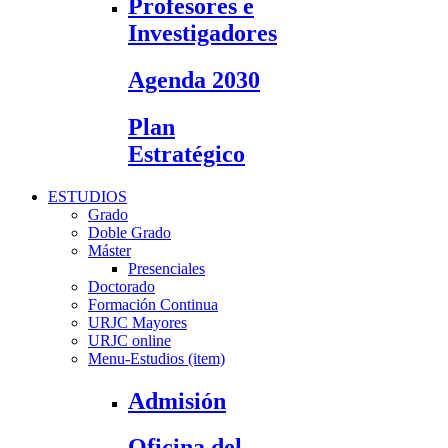
Profesores e
Investigadores
Agenda 2030
Plan
Estratégico
ESTUDIOS
Grado
Doble Grado
Máster
Presenciales
Doctorado
Formación Continua
URJC Mayores
URJC online
Menu-Estudios (item)
Admisión
Oficina del