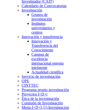
Investigador (CAIT)
Calendario de Convocatorias
Investigación
Grupos de
investigación
Institutos
universitarios y
centros
Innovación y transferencia
Innovación y
Transferencia del
Conocimiento
Campus de
excelencia
internacional energia
inteligente
Actualidad científica
Servicio de investigación
OPE
CINTTEC
Programa propio investigación
Proyectos I+D+i
Ética de la investigación
Comisión de Investigación
Menu-I+D+I (1)-Investigacion