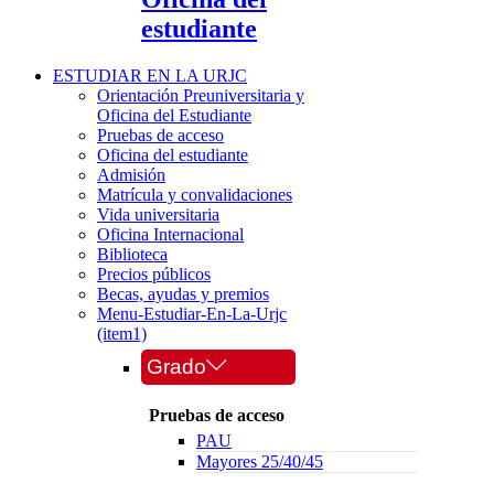
estudiante
ESTUDIAR EN LA URJC
Orientación Preuniversitaria y
Oficina del Estudiante
Pruebas de acceso
Oficina del estudiante
Admisión
Matrícula y convalidaciones
Vida universitaria
Oficina Internacional
Biblioteca
Precios públicos
Becas, ayudas y premios
Menu-Estudiar-En-La-Urjc
(item1)
Grado
Pruebas de acceso
PAU
Mayores 25/40/45