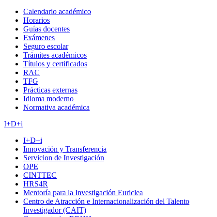
Calendario académico
Horarios
Guías docentes
Exámenes
Seguro escolar
Trámites académicos
Títulos y certificados
RAC
TFG
Prácticas externas
Idioma moderno
Normativa académica
I+D+i
I+D+i
Innovación y Transferencia
Servicion de Investigación
OPE
CINTTEC
HRS4R
Mentoría para la Investigación Euriclea
Centro de Atracción e Internacionalización del Talento
Investigador (CAIT)