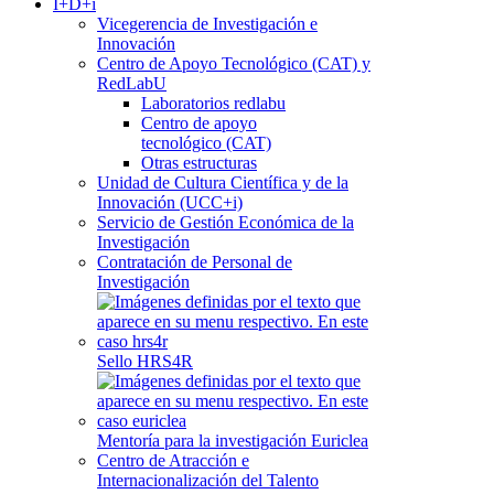
I+D+i
Vicegerencia de Investigación e
Innovación
Centro de Apoyo Tecnológico (CAT) y
RedLabU
Laboratorios redlabu
Centro de apoyo
tecnológico (CAT)
Otras estructuras
Unidad de Cultura Científica y de la
Innovación (UCC+i)
Servicio de Gestión Económica de la
Investigación
Contratación de Personal de
Investigación
Sello HRS4R
Mentoría para la investigación Euriclea
Centro de Atracción e
Internacionalización del Talento