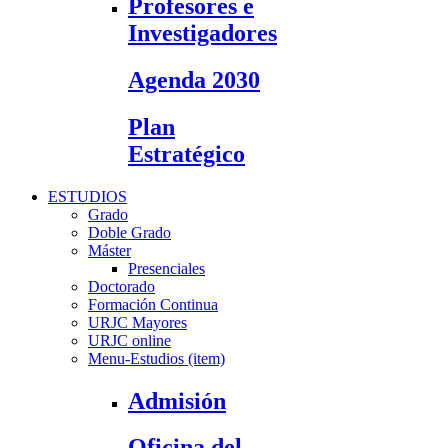
Profesores e
Investigadores
Agenda 2030
Plan
Estratégico
ESTUDIOS
Grado
Doble Grado
Máster
Presenciales
Doctorado
Formación Continua
URJC Mayores
URJC online
Menu-Estudios (item)
Admisión
Oficina del