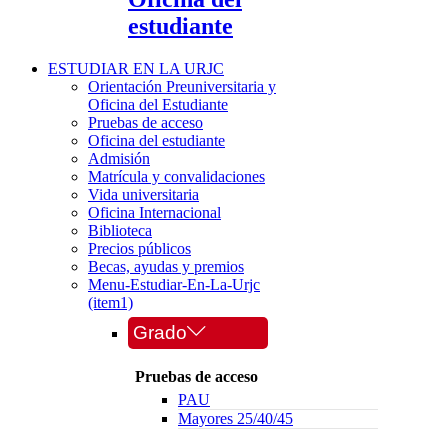
estudiante
ESTUDIAR EN LA URJC
Orientación Preuniversitaria y
Oficina del Estudiante
Pruebas de acceso
Oficina del estudiante
Admisión
Matrícula y convalidaciones
Vida universitaria
Oficina Internacional
Biblioteca
Precios públicos
Becas, ayudas y premios
Menu-Estudiar-En-La-Urjc
(item1)
Grado
Pruebas de acceso
PAU
Mayores 25/40/45