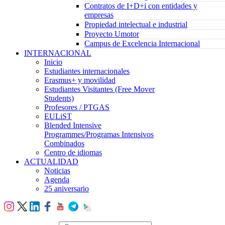
Contratos de I+D+i con entidades y
empresas
Propiedad intelectual e industrial
Proyecto Umotor
Campus de Excelencia Internacional
INTERNACIONAL
Inicio
Estudiantes internacionales
Erasmus+ y movilidad
Estudiantes Visitantes (Free Mover
Students)
Profesores / PTGAS
EULiST
Blended Intensive
Programmes/Programas Intensivos
Combinados
Centro de idiomas
ACTUALIDAD
Noticias
Agenda
25 aniversario