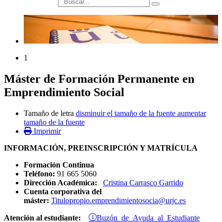
búsqueda
1
Máster de Formación Permanente en
Emprendimiento Social
Tamaño de letra
disminuir el tamaño de la fuente
aumentar
tamaño de la fuente
Imprimir
INFORMACIÓN, PREINSCRIPCIÓN Y MATRÍCULA
Formación Continua
Teléfono:
91 665 5060
Dirección Académica:
Cristina Carrasco Garrido
Cuenta corporativa del
máster:
Titulopropio.emprendimientosocia@urjc.es
Buzón de Ayuda al Estudiante
Atención al estudiante: