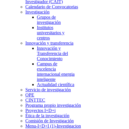
Investigador (CAIT)
Calendario de Convocatorias
Investigación
Grupos de
investigación
Institutos
universitarios y
centros
Innovación y transferencia
Innovación y
Transferencia del
Conocimiento
Campus de
excelencia
internacional energia
inteligente
Actualidad científica
Servicio de investigación
OPE
CINTTEC
Programa propio investigación
Proyectos I+D+i
Ética de la investigación
Comisión de Investigación
Menu-I+D+I (1)-Investigacion