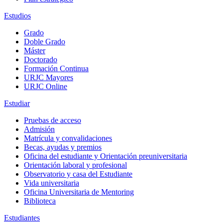
Estudios
Grado
Doble Grado
Máster
Doctorado
Formación Continua
URJC Mayores
URJC Online
Estudiar
Pruebas de acceso
Admisión
Matrícula y convalidaciones
Becas, ayudas y premios
Oficina del estudiante y Orientación preuniversitaria
Orientación laboral y profesional
Observatorio y casa del Estudiante
Vida universitaria
Oficina Universitaria de Mentoring
Biblioteca
Estudiantes