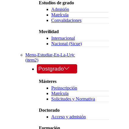
Estudios de grado
Admisión
Matrícula
Convalidaciones
Movilidad
Internacional
Nacional (Sicue)
Menu-Estudiar-En-La-Urjc
(item2)
Postgrado
Másteres
Preinscripción
Matrícula
Solicitudes y Normativa
Doctorado
Acceso y admisión
Formación