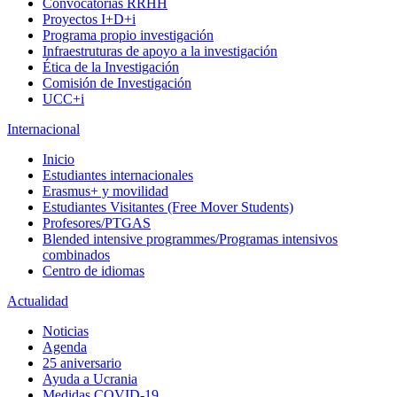
Convocatorias RRHH
Proyectos I+D+i
Programa propio investigación
Infraestruturas de apoyo a la investigación
Ética de la Investigación
Comisión de Investigación
UCC+i
Internacional
Inicio
Estudiantes internacionales
Erasmus+ y movilidad
Estudiantes Visitantes (Free Mover Students)
Profesores/PTGAS
Blended intensive programmes/Programas intensivos
combinados
Centro de idiomas
Actualidad
Noticias
Agenda
25 aniversario
Ayuda a Ucrania
Medidas COVID-19