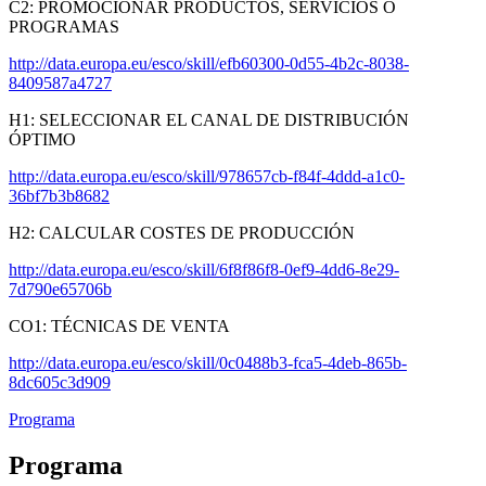
C2: PROMOCIONAR PRODUCTOS, SERVICIOS O
PROGRAMAS
http://data.europa.eu/esco/skill/efb60300-0d55-4b2c-8038-
8409587a4727
H1: SELECCIONAR EL CANAL DE DISTRIBUCIÓN
ÓPTIMO
http://data.europa.eu/esco/skill/978657cb-f84f-4ddd-a1c0-
36bf7b3b8682
H2: CALCULAR COSTES DE PRODUCCIÓN
http://data.europa.eu/esco/skill/6f8f86f8-0ef9-4dd6-8e29-
7d790e65706b
CO1: TÉCNICAS DE VENTA
http://data.europa.eu/esco/skill/0c0488b3-fca5-4deb-865b-
8dc605c3d909
Programa
Programa