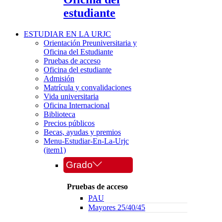
estudiante
ESTUDIAR EN LA URJC
Orientación Preuniversitaria y
Oficina del Estudiante
Pruebas de acceso
Oficina del estudiante
Admisión
Matrícula y convalidaciones
Vida universitaria
Oficina Internacional
Biblioteca
Precios públicos
Becas, ayudas y premios
Menu-Estudiar-En-La-Urjc
(item1)
Grado
Pruebas de acceso
PAU
Mayores 25/40/45