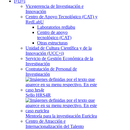
I+D+i
Vicegerencia de Investigación e
Innovación
Centro de Apoyo Tecnológico (CAT) y
RedLabU
Laboratorios redlabu
Centro de apoyo
tecnológico (CAT)
Otras estructuras
Unidad de Cultura Científica y de la
Innovación (UCC+i)
Servicio de Gestión Económica de la
Investigación
Contratación de Personal de
Investigación
Sello HRS4R
Mentoría para la investigación Euriclea
Centro de Atracción e
Internacionalización del Talento