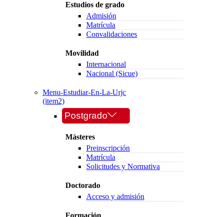
Estudios de grado
Admisión
Matrícula
Convalidaciones
Movilidad
Internacional
Nacional (Sicue)
Menu-Estudiar-En-La-Urjc
(item2)
Postgrado
Másteres
Preinscripción
Matrícula
Solicitudes y Normativa
Doctorado
Acceso y admisión
Formación