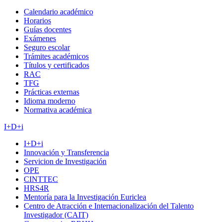
Calendario académico
Horarios
Guías docentes
Exámenes
Seguro escolar
Trámites académicos
Títulos y certificados
RAC
TFG
Prácticas externas
Idioma moderno
Normativa académica
I+D+i
I+D+i
Innovación y Transferencia
Servicion de Investigación
OPE
CINTTEC
HRS4R
Mentoría para la Investigación Euriclea
Centro de Atracción e Internacionalización del Talento
Investigador (CAIT)