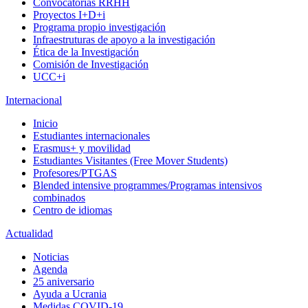
Convocatorias RRHH
Proyectos I+D+i
Programa propio investigación
Infraestruturas de apoyo a la investigación
Ética de la Investigación
Comisión de Investigación
UCC+i
Internacional
Inicio
Estudiantes internacionales
Erasmus+ y movilidad
Estudiantes Visitantes (Free Mover Students)
Profesores/PTGAS
Blended intensive programmes/Programas intensivos
combinados
Centro de idiomas
Actualidad
Noticias
Agenda
25 aniversario
Ayuda a Ucrania
Medidas COVID-19