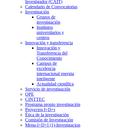
Investigador (CAIT)
Calendario de Convocatorias
Investigación
Grupos de
investigación
Institutos
universitarios y
centros
Innovación y transferencia
Innovación y
Transferencia del
Conocimiento
Campus de
excelencia
internacional energia
inteligente
Actualidad científica
Servicio de investigación
OPE
CINTTEC
Programa propio investigación
Proyectos I+D+i
Ética de la investigación
Comisión de Investigación
Menu-I+D+I (1)-Investigacion