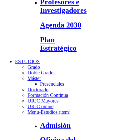
Profesores e
Investigadores
Agenda 2030
Plan
Estratégico
ESTUDIOS
Grado
Doble Grado
Máster
Presenciales
Doctorado
Formación Continua
URJC Mayores
URJC online
Menu-Estudios (item)
Admisión
Oficina del