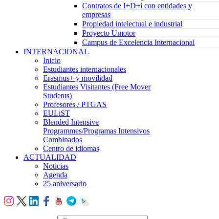
Contratos de I+D+i con entidades y
empresas
Propiedad intelectual e industrial
Proyecto Umotor
Campus de Excelencia Internacional
INTERNACIONAL
Inicio
Estudiantes internacionales
Erasmus+ y movilidad
Estudiantes Visitantes (Free Mover
Students)
Profesores / PTGAS
EULiST
Blended Intensive
Programmes/Programas Intensivos
Combinados
Centro de idiomas
ACTUALIDAD
Noticias
Agenda
25 aniversario