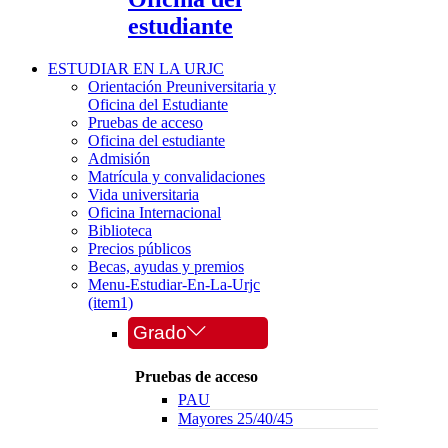
estudiante
ESTUDIAR EN LA URJC
Orientación Preuniversitaria y
Oficina del Estudiante
Pruebas de acceso
Oficina del estudiante
Admisión
Matrícula y convalidaciones
Vida universitaria
Oficina Internacional
Biblioteca
Precios públicos
Becas, ayudas y premios
Menu-Estudiar-En-La-Urjc
(item1)
Grado
Pruebas de acceso
PAU
Mayores 25/40/45