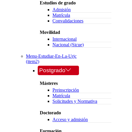
Estudios de grado
Admisión
Matrícula
Convalidaciones
Movilidad
Internacional
Nacional (Sicue)
Menu-Estudiar-En-La-Urjc
(item2)
Postgrado
Másteres
Preinscripción
Matrícula
Solicitudes y Normativa
Doctorado
Acceso y admisión
Formación