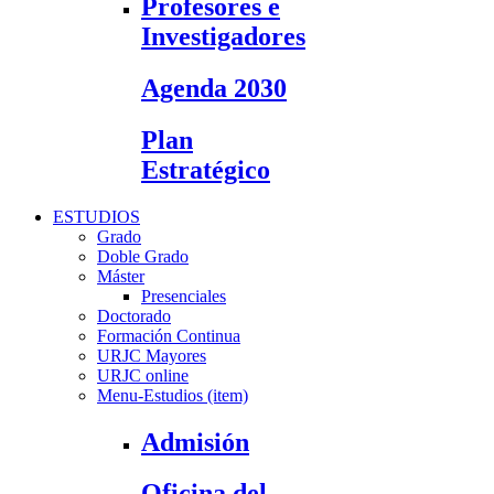
Profesores e
Investigadores
Agenda 2030
Plan
Estratégico
ESTUDIOS
Grado
Doble Grado
Máster
Presenciales
Doctorado
Formación Continua
URJC Mayores
URJC online
Menu-Estudios (item)
Admisión
Oficina del