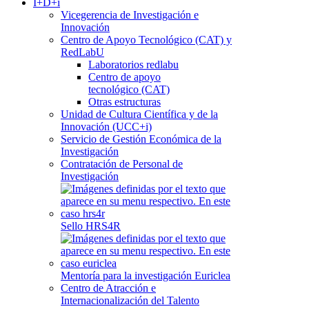
I+D+i
Vicegerencia de Investigación e
Innovación
Centro de Apoyo Tecnológico (CAT) y
RedLabU
Laboratorios redlabu
Centro de apoyo
tecnológico (CAT)
Otras estructuras
Unidad de Cultura Científica y de la
Innovación (UCC+i)
Servicio de Gestión Económica de la
Investigación
Contratación de Personal de
Investigación
Sello HRS4R
Mentoría para la investigación Euriclea
Centro de Atracción e
Internacionalización del Talento