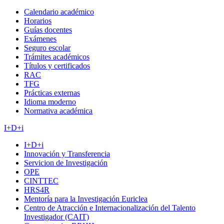
Calendario académico
Horarios
Guías docentes
Exámenes
Seguro escolar
Trámites académicos
Títulos y certificados
RAC
TFG
Prácticas externas
Idioma moderno
Normativa académica
I+D+i
I+D+i
Innovación y Transferencia
Servicion de Investigación
OPE
CINTTEC
HRS4R
Mentoría para la Investigación Euriclea
Centro de Atracción e Internacionalización del Talento
Investigador (CAIT)