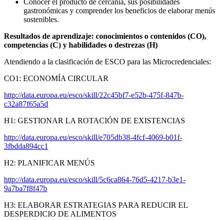
Conocer el producto de cercanía, sus posibilidades
gastronómicas y comprender los beneficios de elaborar menús
sostenibles.
Resultados de aprendizaje: conocimientos o contenidos (CO),
competencias (C) y habilidades o destrezas (H)
Atendiendo a la clasificación de ESCO para las Microcredenciales:
CO1: ECONOMÍA CIRCULAR
http://data.europa.eu/esco/skill/22c45bf7-e52b-475f-847b-
c32a87f65a5d
H1: GESTIONAR LA ROTACIÓN DE EXISTENCIAS
http://data.europa.eu/esco/skill/e705db38-4fcf-4069-b01f-
3fbdda894cc1
H2: PLANIFICAR MENÚS
http://data.europa.eu/esco/skill/5c6ca864-76d5-4217-b3e1-
9a7ba7f8f47b
H3: ELABORAR ESTRATEGIAS PARA REDUCIR EL
DESPERDICIO DE ALIMENTOS