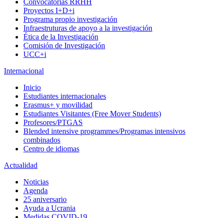
Convocatorias RRHH
Proyectos I+D+i
Programa propio investigación
Infraestruturas de apoyo a la investigación
Ética de la Investigación
Comisión de Investigación
UCC+i
Internacional
Inicio
Estudiantes internacionales
Erasmus+ y movilidad
Estudiantes Visitantes (Free Mover Students)
Profesores/PTGAS
Blended intensive programmes/Programas intensivos
combinados
Centro de idiomas
Actualidad
Noticias
Agenda
25 aniversario
Ayuda a Ucrania
Medidas COVID-19