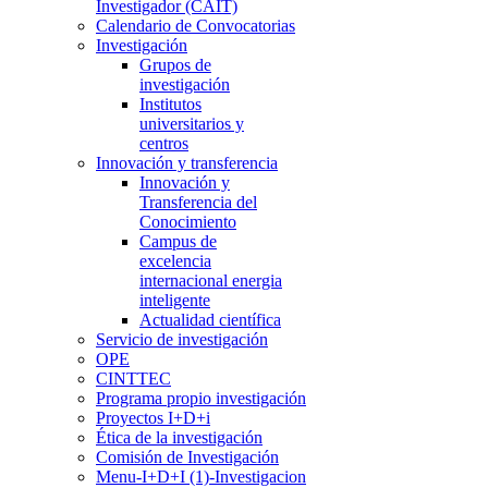
Investigador (CAIT)
Calendario de Convocatorias
Investigación
Grupos de
investigación
Institutos
universitarios y
centros
Innovación y transferencia
Innovación y
Transferencia del
Conocimiento
Campus de
excelencia
internacional energia
inteligente
Actualidad científica
Servicio de investigación
OPE
CINTTEC
Programa propio investigación
Proyectos I+D+i
Ética de la investigación
Comisión de Investigación
Menu-I+D+I (1)-Investigacion