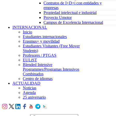
Contratos de I+D+i con entidades y
empresas
Propiedad intelectual e industrial
Proyecto Umotor
Campus de Excelencia Internacional
INTERNACIONAL
Inicio
Estudiantes internacionales
Erasmus+ y movilidad
Estudiantes Visitantes (Free Mover
Students)
Profesores / PTGAS
EULiST
Blended Intensive
Programmes/Programas Intensivos
Combinados
Centro de idiomas
ACTUALIDAD
Noticias
Agenda
25 aniversario