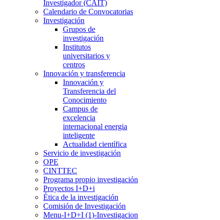
Investigador (CAIT)
Calendario de Convocatorias
Investigación
Grupos de
investigación
Institutos
universitarios y
centros
Innovación y transferencia
Innovación y
Transferencia del
Conocimiento
Campus de
excelencia
internacional energia
inteligente
Actualidad científica
Servicio de investigación
OPE
CINTTEC
Programa propio investigación
Proyectos I+D+i
Ética de la investigación
Comisión de Investigación
Menu-I+D+I (1)-Investigacion