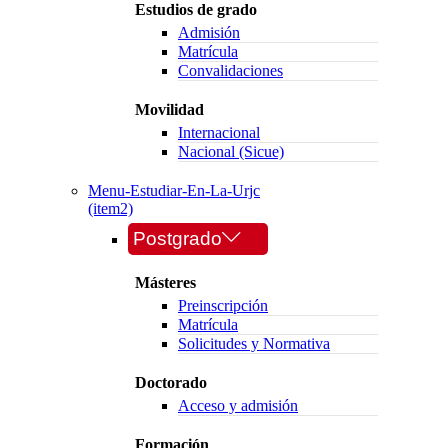
Estudios de grado
Admisión
Matrícula
Convalidaciones
Movilidad
Internacional
Nacional (Sicue)
Menu-Estudiar-En-La-Urjc
(item2)
Postgrado
Másteres
Preinscripción
Matrícula
Solicitudes y Normativa
Doctorado
Acceso y admisión
Formación