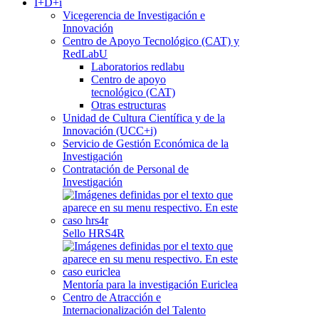
I+D+i
Vicegerencia de Investigación e
Innovación
Centro de Apoyo Tecnológico (CAT) y
RedLabU
Laboratorios redlabu
Centro de apoyo
tecnológico (CAT)
Otras estructuras
Unidad de Cultura Científica y de la
Innovación (UCC+i)
Servicio de Gestión Económica de la
Investigación
Contratación de Personal de
Investigación
Sello HRS4R
Mentoría para la investigación Euriclea
Centro de Atracción e
Internacionalización del Talento