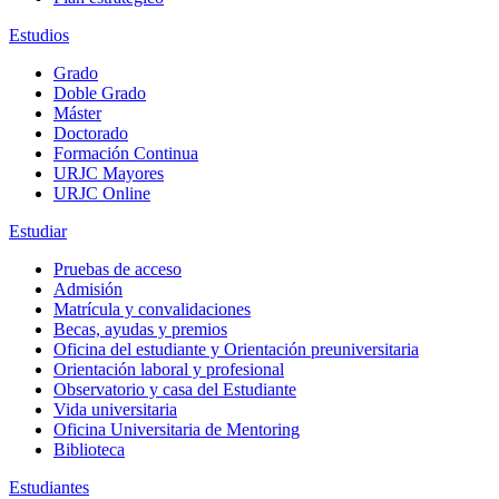
Estudios
Grado
Doble Grado
Máster
Doctorado
Formación Continua
URJC Mayores
URJC Online
Estudiar
Pruebas de acceso
Admisión
Matrícula y convalidaciones
Becas, ayudas y premios
Oficina del estudiante y Orientación preuniversitaria
Orientación laboral y profesional
Observatorio y casa del Estudiante
Vida universitaria
Oficina Universitaria de Mentoring
Biblioteca
Estudiantes