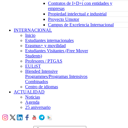
Contratos de I+D+i con entidades y
empresas
Propiedad intelectual e industrial
Proyecto Umotor
Campus de Excelencia Internacional
INTERNACIONAL
Inicio
Estudiantes internacionales
Erasmus+ y movilidad
Estudiantes Visitantes (Free Mover
Students)
Profesores / PTGAS
EULiST
Blended Intensive
Programmes/Programas Intensivos
Combinados
Centro de idiomas
ACTUALIDAD
Noticias
Agenda
25 aniversario