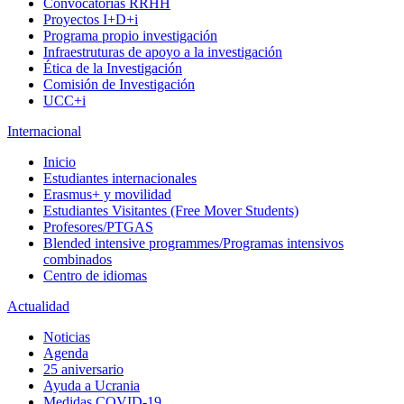
Convocatorias RRHH
Proyectos I+D+i
Programa propio investigación
Infraestruturas de apoyo a la investigación
Ética de la Investigación
Comisión de Investigación
UCC+i
Internacional
Inicio
Estudiantes internacionales
Erasmus+ y movilidad
Estudiantes Visitantes (Free Mover Students)
Profesores/PTGAS
Blended intensive programmes/Programas intensivos
combinados
Centro de idiomas
Actualidad
Noticias
Agenda
25 aniversario
Ayuda a Ucrania
Medidas COVID-19