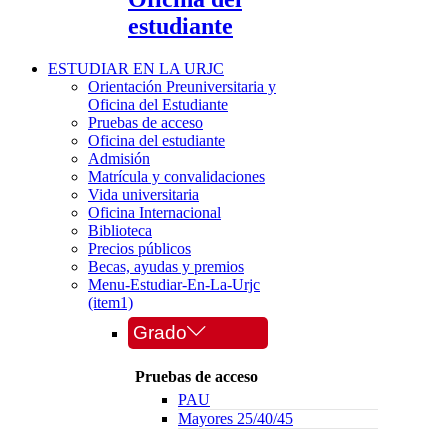
estudiante
ESTUDIAR EN LA URJC
Orientación Preuniversitaria y
Oficina del Estudiante
Pruebas de acceso
Oficina del estudiante
Admisión
Matrícula y convalidaciones
Vida universitaria
Oficina Internacional
Biblioteca
Precios públicos
Becas, ayudas y premios
Menu-Estudiar-En-La-Urjc
(item1)
Grado
Pruebas de acceso
PAU
Mayores 25/40/45