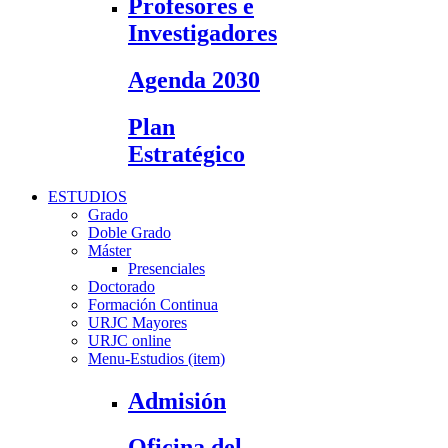
Profesores e
Investigadores
Agenda 2030
Plan
Estratégico
ESTUDIOS
Grado
Doble Grado
Máster
Presenciales
Doctorado
Formación Continua
URJC Mayores
URJC online
Menu-Estudios (item)
Admisión
Oficina del