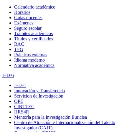
Calendario académico
Horarios
Guías docentes
Exámenes
Seguro escolar
Trámites académicos
Títulos y certificados
RAC
TFG
Prácticas externas
Idioma moderno
Normativa académica
I+D+i
I+D+i
Innovación y Transferencia
Servicion de Investigación
OPE
CINTTEC
HRS4R
Mentoría para la Investigación Euriclea
Centro de Atracción e Internacionalización del Talento
Investigador (CAIT)