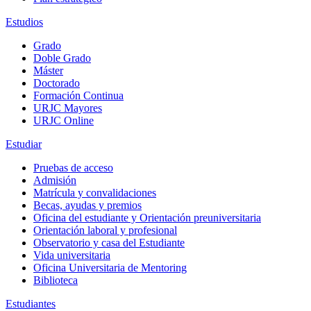
Estudios
Grado
Doble Grado
Máster
Doctorado
Formación Continua
URJC Mayores
URJC Online
Estudiar
Pruebas de acceso
Admisión
Matrícula y convalidaciones
Becas, ayudas y premios
Oficina del estudiante y Orientación preuniversitaria
Orientación laboral y profesional
Observatorio y casa del Estudiante
Vida universitaria
Oficina Universitaria de Mentoring
Biblioteca
Estudiantes