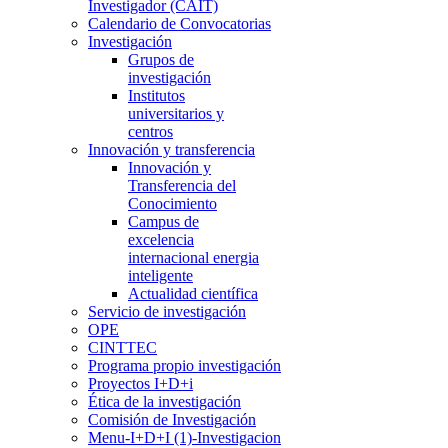
Investigador (CAIT)
Calendario de Convocatorias
Investigación
Grupos de
investigación
Institutos
universitarios y
centros
Innovación y transferencia
Innovación y
Transferencia del
Conocimiento
Campus de
excelencia
internacional energia
inteligente
Actualidad científica
Servicio de investigación
OPE
CINTTEC
Programa propio investigación
Proyectos I+D+i
Ética de la investigación
Comisión de Investigación
Menu-I+D+I (1)-Investigacion