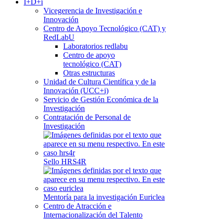
I+D+i
Vicegerencia de Investigación e
Innovación
Centro de Apoyo Tecnológico (CAT) y
RedLabU
Laboratorios redlabu
Centro de apoyo
tecnológico (CAT)
Otras estructuras
Unidad de Cultura Científica y de la
Innovación (UCC+i)
Servicio de Gestión Económica de la
Investigación
Contratación de Personal de
Investigación
Sello HRS4R
Mentoría para la investigación Euriclea
Centro de Atracción e
Internacionalización del Talento