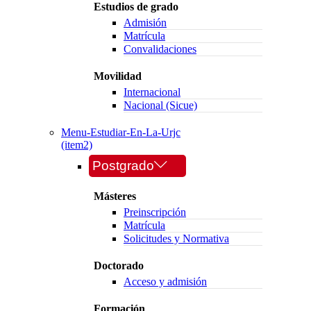
Estudios de grado
Admisión
Matrícula
Convalidaciones
Movilidad
Internacional
Nacional (Sicue)
Menu-Estudiar-En-La-Urjc
(item2)
Postgrado
Másteres
Preinscripción
Matrícula
Solicitudes y Normativa
Doctorado
Acceso y admisión
Formación