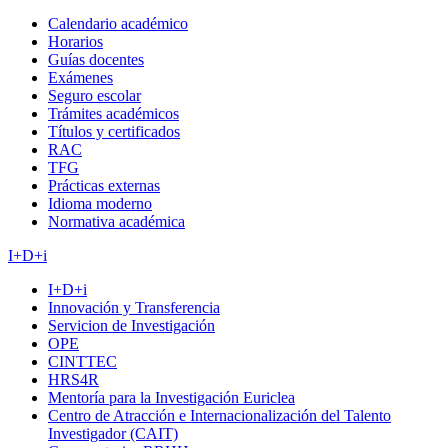
Calendario académico
Horarios
Guías docentes
Exámenes
Seguro escolar
Trámites académicos
Títulos y certificados
RAC
TFG
Prácticas externas
Idioma moderno
Normativa académica
I+D+i
I+D+i
Innovación y Transferencia
Servicion de Investigación
OPE
CINTTEC
HRS4R
Mentoría para la Investigación Euriclea
Centro de Atracción e Internacionalización del Talento
Investigador (CAIT)