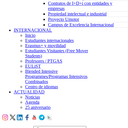
Contratos de I+D+i con entidades y
empresas
Propiedad intelectual e industrial
Proyecto Umotor
Campus de Excelencia Internacional
INTERNACIONAL
Inicio
Estudiantes internacionales
Erasmus+ y movilidad
Estudiantes Visitantes (Free Mover
Students)
Profesores / PTGAS
EULiST
Blended Intensive
Programmes/Programas Intensivos
Combinados
Centro de idiomas
ACTUALIDAD
Noticias
Agenda
25 aniversario