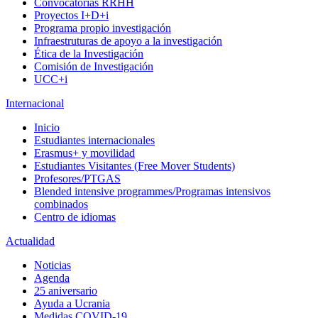
Convocatorias RRHH
Proyectos I+D+i
Programa propio investigación
Infraestruturas de apoyo a la investigación
Ética de la Investigación
Comisión de Investigación
UCC+i
Internacional
Inicio
Estudiantes internacionales
Erasmus+ y movilidad
Estudiantes Visitantes (Free Mover Students)
Profesores/PTGAS
Blended intensive programmes/Programas intensivos
combinados
Centro de idiomas
Actualidad
Noticias
Agenda
25 aniversario
Ayuda a Ucrania
Medidas COVID-19