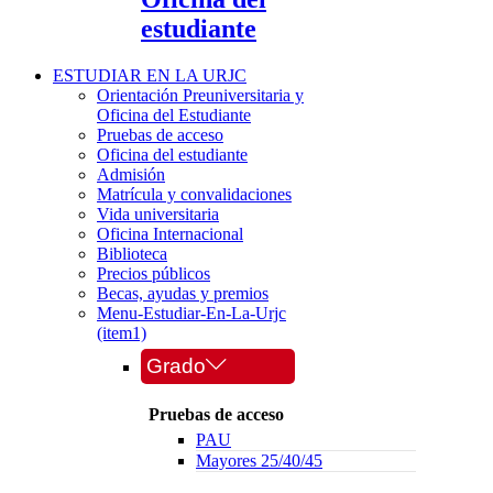
estudiante
ESTUDIAR EN LA URJC
Orientación Preuniversitaria y
Oficina del Estudiante
Pruebas de acceso
Oficina del estudiante
Admisión
Matrícula y convalidaciones
Vida universitaria
Oficina Internacional
Biblioteca
Precios públicos
Becas, ayudas y premios
Menu-Estudiar-En-La-Urjc
(item1)
Grado
Pruebas de acceso
PAU
Mayores 25/40/45