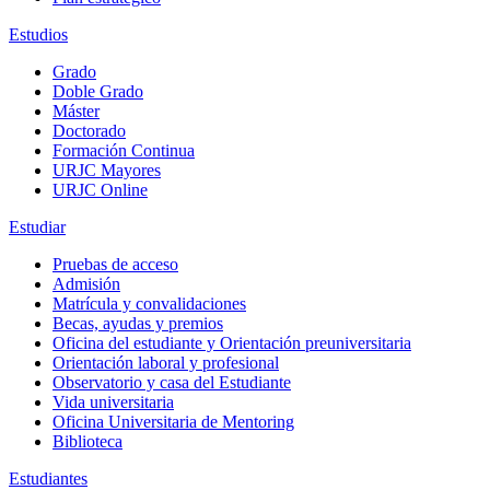
Estudios
Grado
Doble Grado
Máster
Doctorado
Formación Continua
URJC Mayores
URJC Online
Estudiar
Pruebas de acceso
Admisión
Matrícula y convalidaciones
Becas, ayudas y premios
Oficina del estudiante y Orientación preuniversitaria
Orientación laboral y profesional
Observatorio y casa del Estudiante
Vida universitaria
Oficina Universitaria de Mentoring
Biblioteca
Estudiantes