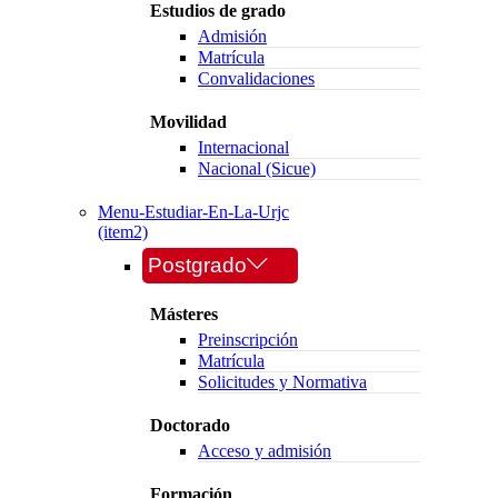
Estudios de grado
Admisión
Matrícula
Convalidaciones
Movilidad
Internacional
Nacional (Sicue)
Menu-Estudiar-En-La-Urjc
(item2)
Postgrado
Másteres
Preinscripción
Matrícula
Solicitudes y Normativa
Doctorado
Acceso y admisión
Formación