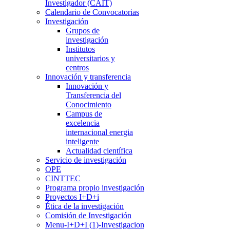
Investigador (CAIT)
Calendario de Convocatorias
Investigación
Grupos de
investigación
Institutos
universitarios y
centros
Innovación y transferencia
Innovación y
Transferencia del
Conocimiento
Campus de
excelencia
internacional energia
inteligente
Actualidad científica
Servicio de investigación
OPE
CINTTEC
Programa propio investigación
Proyectos I+D+i
Ética de la investigación
Comisión de Investigación
Menu-I+D+I (1)-Investigacion