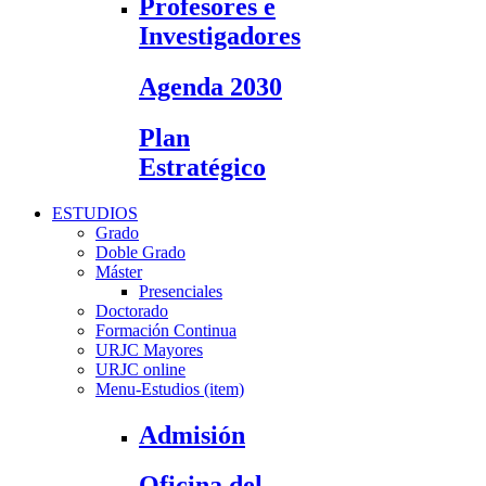
Profesores e
Investigadores
Agenda 2030
Plan
Estratégico
ESTUDIOS
Grado
Doble Grado
Máster
Presenciales
Doctorado
Formación Continua
URJC Mayores
URJC online
Menu-Estudios (item)
Admisión
Oficina del