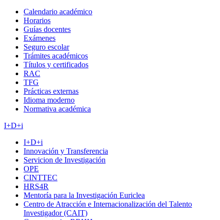
Calendario académico
Horarios
Guías docentes
Exámenes
Seguro escolar
Trámites académicos
Títulos y certificados
RAC
TFG
Prácticas externas
Idioma moderno
Normativa académica
I+D+i
I+D+i
Innovación y Transferencia
Servicion de Investigación
OPE
CINTTEC
HRS4R
Mentoría para la Investigación Euriclea
Centro de Atracción e Internacionalización del Talento
Investigador (CAIT)