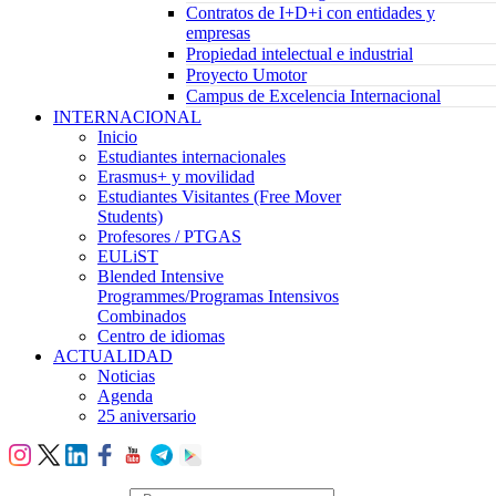
Contratos de I+D+i con entidades y
empresas
Propiedad intelectual e industrial
Proyecto Umotor
Campus de Excelencia Internacional
INTERNACIONAL
Inicio
Estudiantes internacionales
Erasmus+ y movilidad
Estudiantes Visitantes (Free Mover
Students)
Profesores / PTGAS
EULiST
Blended Intensive
Programmes/Programas Intensivos
Combinados
Centro de idiomas
ACTUALIDAD
Noticias
Agenda
25 aniversario