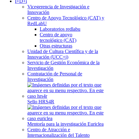
I+D+i
Vicegerencia de Investigación e
Innovación
Centro de Apoyo Tecnológico (CAT) y
RedLabU
Laboratorios redlabu
Centro de apoyo
tecnológico (CAT)
Otras estructuras
Unidad de Cultura Científica y de la
Innovación (UCC+i)
Servicio de Gestión Económica de la
Investigación
Contratación de Personal de
Investigación
Sello HRS4R
Mentoría para la investigación Euriclea
Centro de Atracción e
Internacionalización del Talento