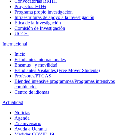
Convocatorias RRHH
Proyectos I+D+i
Programa propio investigación
Infraestruturas de apoyo a la investigación
Ética de la Investigación
Comisión de Investigación
UCC+i
Internacional
Inicio
Estudiantes internacionales
Erasmus+ y movilidad
Estudiantes Visitantes (Free Mover Students)
Profesores/PTGAS
Blended intensive programmes/Programas intensivos
combinados
Centro de idiomas
Actualidad
Noticias
Agenda
25 aniversario
Ayuda a Ucrania
Medidas COVID-19