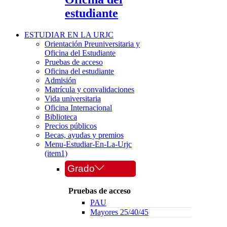
estudiante
ESTUDIAR EN LA URJC
Orientación Preuniversitaria y
Oficina del Estudiante
Pruebas de acceso
Oficina del estudiante
Admisión
Matrícula y convalidaciones
Vida universitaria
Oficina Internacional
Biblioteca
Precios públicos
Becas, ayudas y premios
Menu-Estudiar-En-La-Urjc
(item1)
Grado
Pruebas de acceso
PAU
Mayores 25/40/45