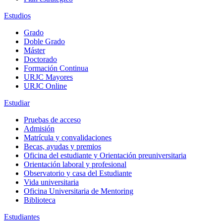
Estudios
Grado
Doble Grado
Máster
Doctorado
Formación Continua
URJC Mayores
URJC Online
Estudiar
Pruebas de acceso
Admisión
Matrícula y convalidaciones
Becas, ayudas y premios
Oficina del estudiante y Orientación preuniversitaria
Orientación laboral y profesional
Observatorio y casa del Estudiante
Vida universitaria
Oficina Universitaria de Mentoring
Biblioteca
Estudiantes