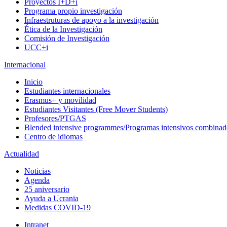
Proyectos I+D+i
Programa propio investigación
Infraestruturas de apoyo a la investigación
Ética de la Investigación
Comisión de Investigación
UCC+i
Internacional
Inicio
Estudiantes internacionales
Erasmus+ y movilidad
Estudiantes Visitantes (Free Mover Students)
Profesores/PTGAS
Blended intensive programmes/Programas intensivos combinad
Centro de idiomas
Actualidad
Noticias
Agenda
25 aniversario
Ayuda a Ucrania
Medidas COVID-19
Intranet