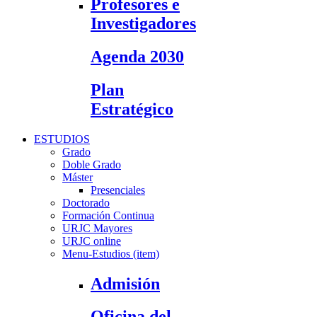
Profesores e
Investigadores
Agenda 2030
Plan
Estratégico
ESTUDIOS
Grado
Doble Grado
Máster
Presenciales
Doctorado
Formación Continua
URJC Mayores
URJC online
Menu-Estudios (item)
Admisión
Oficina del