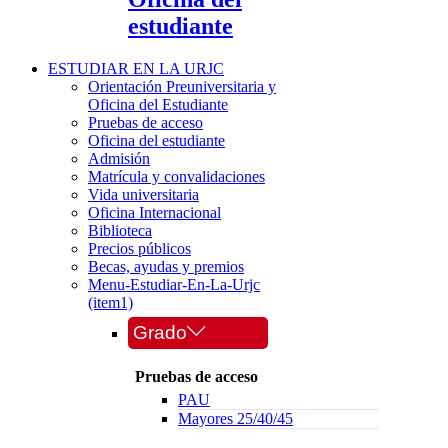
estudiante
ESTUDIAR EN LA URJC
Orientación Preuniversitaria y
Oficina del Estudiante
Pruebas de acceso
Oficina del estudiante
Admisión
Matrícula y convalidaciones
Vida universitaria
Oficina Internacional
Biblioteca
Precios públicos
Becas, ayudas y premios
Menu-Estudiar-En-La-Urjc
(item1)
Grado
Pruebas de acceso
PAU
Mayores 25/40/45