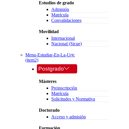
Estudios de grado
Admisión
Matrícula
Convalidaciones
Movilidad
Internacional
Nacional (Sicue)
Menu-Estudiar-En-La-Urjc
(item2)
Postgrado
Másteres
Preinscripción
Matrícula
Solicitudes y Normativa
Doctorado
Acceso y admisión
Formación