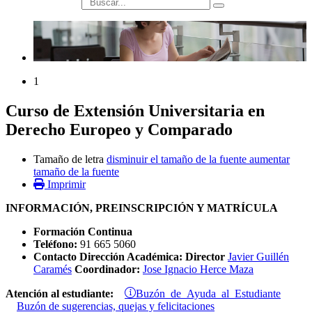
búsqueda
1
Curso de Extensión Universitaria en
Derecho Europeo y Comparado
Tamaño de letra
disminuir el tamaño de la fuente
aumentar
tamaño de la fuente
Imprimir
INFORMACIÓN, PREINSCRIPCIÓN Y MATRÍCULA
Formación Continua
Teléfono:
91 665 5060
Contacto Dirección Académica: Director
Javier Guillén
Caramés
Coordinador:
Jose Ignacio Herce Maza
Buzón de Ayuda al Estudiante
Atención al estudiante:
Buzón de sugerencias, quejas y felicitaciones