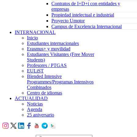
Contratos de I+D+i con entidades y
empresas
Propiedad intelectual e industrial
Proyecto Umotor
Campus de Excelencia Internacional
INTERNACIONAL
Inicio
Estudiantes internacionales
Erasmus+ y movilidad
Estudiantes Visitantes (Free Mover
Students)
Profesores / PTGAS
EULiST
Blended Intensive
Programmes/Programas Intensivos
Combinados
Centro de idiomas
ACTUALIDAD
Noticias
Agenda
25 aniversario