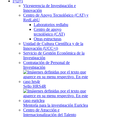
I+D+i
Vicegerencia de Investigación e
Innovación
Centro de Apoyo Tecnológico (CAT) y
RedLabU
Laboratorios redlabu
Centro de apoyo
tecnológico (CAT)
Otras estructuras
Unidad de Cultura Científica y de la
Innovación (UCC+i)
Servicio de Gestión Económica de la
Investigación
Contratación de Personal de
Investigación
Sello HRS4R
Mentoría para la investigación Euriclea
Centro de Atracción e
Internacionalización del Talento