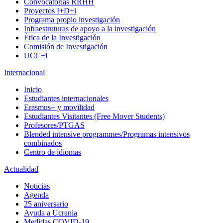
Convocatorias RRHH
Proyectos I+D+i
Programa propio investigación
Infraestruturas de apoyo a la investigación
Ética de la Investigación
Comisión de Investigación
UCC+i
Internacional
Inicio
Estudiantes internacionales
Erasmus+ y movilidad
Estudiantes Visitantes (Free Mover Students)
Profesores/PTGAS
Blended intensive programmes/Programas intensivos
combinados
Centro de idiomas
Actualidad
Noticias
Agenda
25 aniversario
Ayuda a Ucrania
Medidas COVID-19