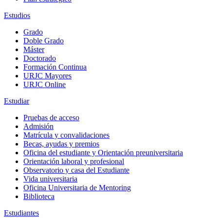
Estudios
Grado
Doble Grado
Máster
Doctorado
Formación Continua
URJC Mayores
URJC Online
Estudiar
Pruebas de acceso
Admisión
Matrícula y convalidaciones
Becas, ayudas y premios
Oficina del estudiante y Orientación preuniversitaria
Orientación laboral y profesional
Observatorio y casa del Estudiante
Vida universitaria
Oficina Universitaria de Mentoring
Biblioteca
Estudiantes