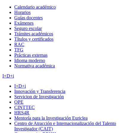
Calendario académico
Horarios
Guías docentes
Exámenes
Seguro escolar
Trámites académicos
Títulos y certificados
RAC
TFG
Prácticas externas
Idioma moderno
Normativa académica
I+D+i
I+D+i
Innovación y Transferencia
Servicion de Investigación
OPE
CINTTEC
HRS4R
Mentoría para la Investigación Euriclea
Centro de Atracción e Internacionalización del Talento
Investigador (CAIT)