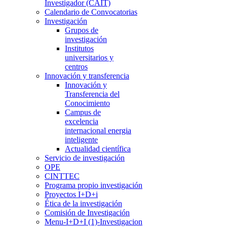
Investigador (CAIT)
Calendario de Convocatorias
Investigación
Grupos de
investigación
Institutos
universitarios y
centros
Innovación y transferencia
Innovación y
Transferencia del
Conocimiento
Campus de
excelencia
internacional energia
inteligente
Actualidad científica
Servicio de investigación
OPE
CINTTEC
Programa propio investigación
Proyectos I+D+i
Ética de la investigación
Comisión de Investigación
Menu-I+D+I (1)-Investigacion