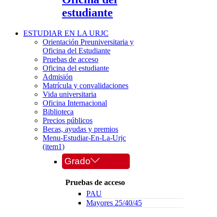
estudiante
ESTUDIAR EN LA URJC
Orientación Preuniversitaria y
Oficina del Estudiante
Pruebas de acceso
Oficina del estudiante
Admisión
Matrícula y convalidaciones
Vida universitaria
Oficina Internacional
Biblioteca
Precios públicos
Becas, ayudas y premios
Menu-Estudiar-En-La-Urjc
(item1)
Grado
Pruebas de acceso
PAU
Mayores 25/40/45