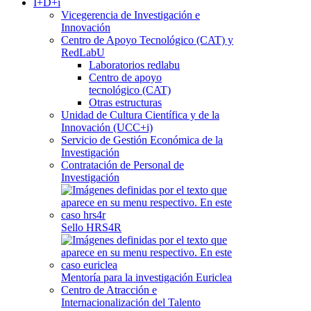
I+D+i
Vicegerencia de Investigación e
Innovación
Centro de Apoyo Tecnológico (CAT) y
RedLabU
Laboratorios redlabu
Centro de apoyo
tecnológico (CAT)
Otras estructuras
Unidad de Cultura Científica y de la
Innovación (UCC+i)
Servicio de Gestión Económica de la
Investigación
Contratación de Personal de
Investigación
Sello HRS4R
Mentoría para la investigación Euriclea
Centro de Atracción e
Internacionalización del Talento