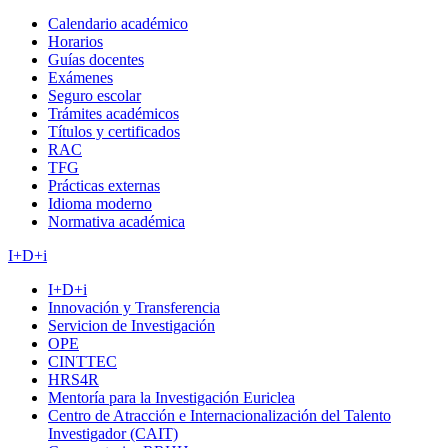
Calendario académico
Horarios
Guías docentes
Exámenes
Seguro escolar
Trámites académicos
Títulos y certificados
RAC
TFG
Prácticas externas
Idioma moderno
Normativa académica
I+D+i
I+D+i
Innovación y Transferencia
Servicion de Investigación
OPE
CINTTEC
HRS4R
Mentoría para la Investigación Euriclea
Centro de Atracción e Internacionalización del Talento
Investigador (CAIT)