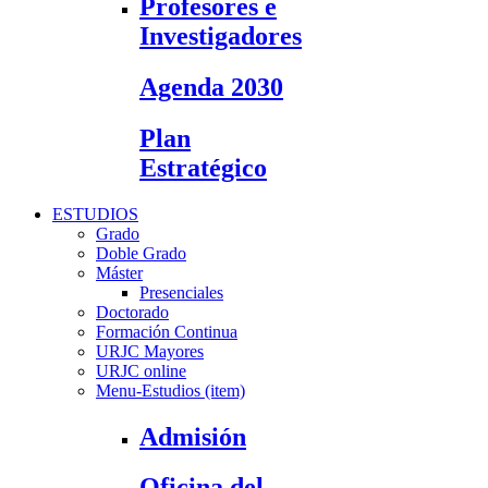
Profesores e
Investigadores
Agenda 2030
Plan
Estratégico
ESTUDIOS
Grado
Doble Grado
Máster
Presenciales
Doctorado
Formación Continua
URJC Mayores
URJC online
Menu-Estudios (item)
Admisión
Oficina del