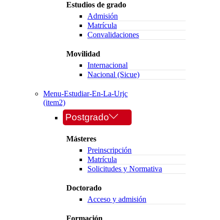
Estudios de grado
Admisión
Matrícula
Convalidaciones
Movilidad
Internacional
Nacional (Sicue)
Menu-Estudiar-En-La-Urjc
(item2)
Postgrado
Másteres
Preinscripción
Matrícula
Solicitudes y Normativa
Doctorado
Acceso y admisión
Formación