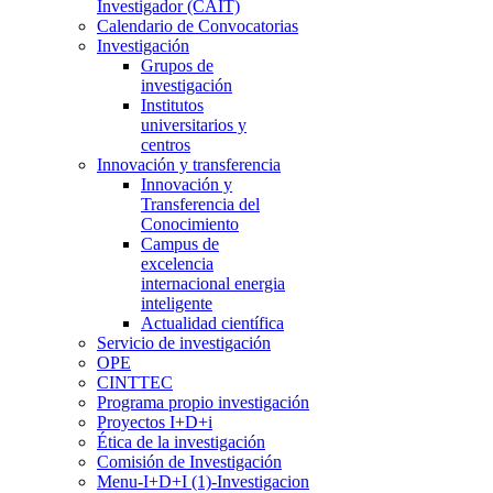
Investigador (CAIT)
Calendario de Convocatorias
Investigación
Grupos de
investigación
Institutos
universitarios y
centros
Innovación y transferencia
Innovación y
Transferencia del
Conocimiento
Campus de
excelencia
internacional energia
inteligente
Actualidad científica
Servicio de investigación
OPE
CINTTEC
Programa propio investigación
Proyectos I+D+i
Ética de la investigación
Comisión de Investigación
Menu-I+D+I (1)-Investigacion