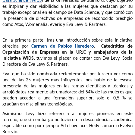
Data Science (WIDS
) de la Universidad de Stanford, cuyo objetivo
es inspirar y dar visibilidad a las mujeres que destacan por su
trabajo excepcional en el campo de Data Science, y que contó con
la presencia de directivas de empresas de reconocido prestigio
como Atos, Womenalia, everis y Eva Levy & Partners.
En la primera parte,
tras una introducción sobre esta iniciativa
ofrecida por
Carmen de Pablos Heredero
, Catedrática de
Organización de Empresas en la URJC y embajadora de la
iniciativa WIDS.
tuvimos el placer de contar con
Eva Levy, Socia
Directora de Eva Levy & Partners.
Eva, que ha sido nombrada recientemente por tercera vez como
una de las 25 mujeres más influyentes, nos habló de la escasa
presencia de las mujeres en las ramas científicas y técnicas y
arrojó datos realmente abrumadores: del 54% de las mujeres que
pueden acceder a una formación superior, solo el 0,5 % se
gradúan en disciplinas tecnológicas.
Asimismo, Levy hizo referencia a mujeres pioneras en este
terreno, que sin embargo no tuvieron la descendencia académica
esperable como por ejemplo Ada Lovelace, Hedy Lamarr o Evelyn
Berezin.