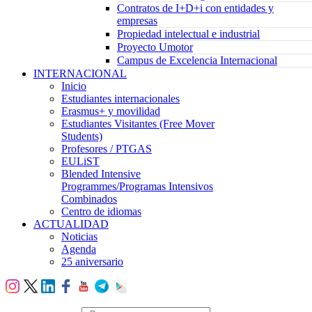
Contratos de I+D+i con entidades y
empresas
Propiedad intelectual e industrial
Proyecto Umotor
Campus de Excelencia Internacional
INTERNACIONAL
Inicio
Estudiantes internacionales
Erasmus+ y movilidad
Estudiantes Visitantes (Free Mover
Students)
Profesores / PTGAS
EULiST
Blended Intensive
Programmes/Programas Intensivos
Combinados
Centro de idiomas
ACTUALIDAD
Noticias
Agenda
25 aniversario