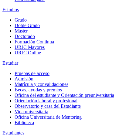
Estudios
Grado
Doble Grado
Máster
Doctorado
Formación Continua
URJC Mayores
URJC Online
Estudiar
Pruebas de acceso
Admisión
Matrícula y convalidaciones
Becas, ayudas y premios
Oficina del estudiante y Orientación preuniversitaria
Orientación laboral y profesional
Observatorio y casa del Estudiante
Vida universitaria
Oficina Universitaria de Mentoring
Biblioteca
Estudiantes