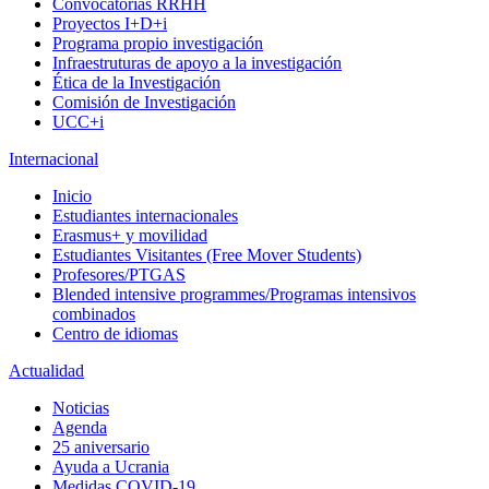
Convocatorias RRHH
Proyectos I+D+i
Programa propio investigación
Infraestruturas de apoyo a la investigación
Ética de la Investigación
Comisión de Investigación
UCC+i
Internacional
Inicio
Estudiantes internacionales
Erasmus+ y movilidad
Estudiantes Visitantes (Free Mover Students)
Profesores/PTGAS
Blended intensive programmes/Programas intensivos
combinados
Centro de idiomas
Actualidad
Noticias
Agenda
25 aniversario
Ayuda a Ucrania
Medidas COVID-19