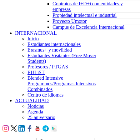
Contratos de I+D+i con entidades y
empresas
Propiedad intelectual e industrial
Proyecto Umotor
Campus de Excelencia Internacional
INTERNACIONAL
Inicio
Estudiantes internacionales
Erasmus+ y movilidad
Estudiantes Visitantes (Free Mover
Students)
Profesores / PTGAS
EULiST
Blended Intensive
Programmes/Programas Intensivos
Combinados
Centro de idiomas
ACTUALIDAD
Noticias
Agenda
25 aniversario