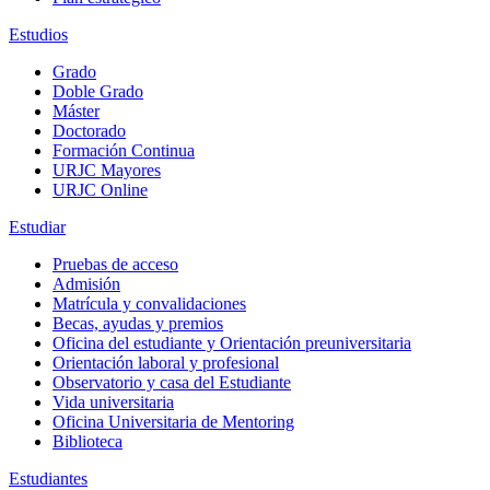
Estudios
Grado
Doble Grado
Máster
Doctorado
Formación Continua
URJC Mayores
URJC Online
Estudiar
Pruebas de acceso
Admisión
Matrícula y convalidaciones
Becas, ayudas y premios
Oficina del estudiante y Orientación preuniversitaria
Orientación laboral y profesional
Observatorio y casa del Estudiante
Vida universitaria
Oficina Universitaria de Mentoring
Biblioteca
Estudiantes