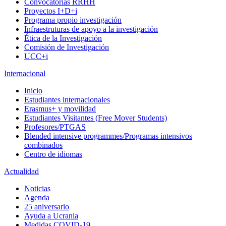
Convocatorias RRHH
Proyectos I+D+i
Programa propio investigación
Infraestruturas de apoyo a la investigación
Ética de la Investigación
Comisión de Investigación
UCC+i
Internacional
Inicio
Estudiantes internacionales
Erasmus+ y movilidad
Estudiantes Visitantes (Free Mover Students)
Profesores/PTGAS
Blended intensive programmes/Programas intensivos
combinados
Centro de idiomas
Actualidad
Noticias
Agenda
25 aniversario
Ayuda a Ucrania
Medidas COVID-19