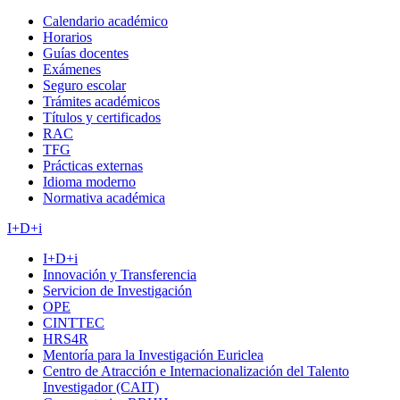
Calendario académico
Horarios
Guías docentes
Exámenes
Seguro escolar
Trámites académicos
Títulos y certificados
RAC
TFG
Prácticas externas
Idioma moderno
Normativa académica
I+D+i
I+D+i
Innovación y Transferencia
Servicion de Investigación
OPE
CINTTEC
HRS4R
Mentoría para la Investigación Euriclea
Centro de Atracción e Internacionalización del Talento
Investigador (CAIT)