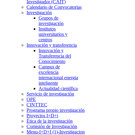
Investigador (CAIT)
Calendario de Convocatorias
Investigación
Grupos de
investigación
Institutos
universitarios y
centros
Innovación y transferencia
Innovación y
Transferencia del
Conocimiento
Campus de
excelencia
internacional energia
inteligente
Actualidad científica
Servicio de investigación
OPE
CINTTEC
Programa propio investigación
Proyectos I+D+i
Ética de la investigación
Comisión de Investigación
Menu-I+D+I (1)-Investigacion