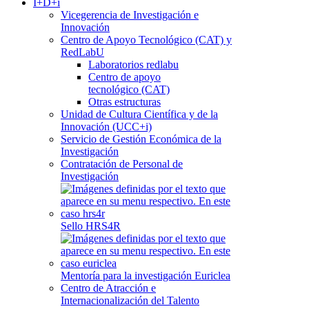
I+D+i
Vicegerencia de Investigación e
Innovación
Centro de Apoyo Tecnológico (CAT) y
RedLabU
Laboratorios redlabu
Centro de apoyo
tecnológico (CAT)
Otras estructuras
Unidad de Cultura Científica y de la
Innovación (UCC+i)
Servicio de Gestión Económica de la
Investigación
Contratación de Personal de
Investigación
Sello HRS4R
Mentoría para la investigación Euriclea
Centro de Atracción e
Internacionalización del Talento