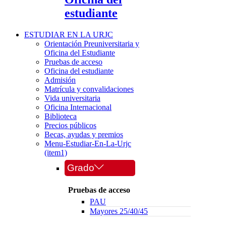
estudiante
ESTUDIAR EN LA URJC
Orientación Preuniversitaria y
Oficina del Estudiante
Pruebas de acceso
Oficina del estudiante
Admisión
Matrícula y convalidaciones
Vida universitaria
Oficina Internacional
Biblioteca
Precios públicos
Becas, ayudas y premios
Menu-Estudiar-En-La-Urjc
(item1)
Grado
Pruebas de acceso
PAU
Mayores 25/40/45