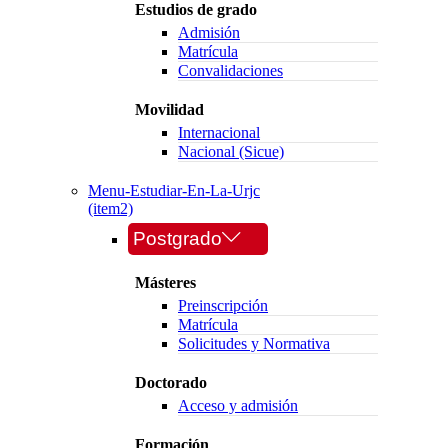
Estudios de grado
Admisión
Matrícula
Convalidaciones
Movilidad
Internacional
Nacional (Sicue)
Menu-Estudiar-En-La-Urjc
(item2)
Postgrado
Másteres
Preinscripción
Matrícula
Solicitudes y Normativa
Doctorado
Acceso y admisión
Formación