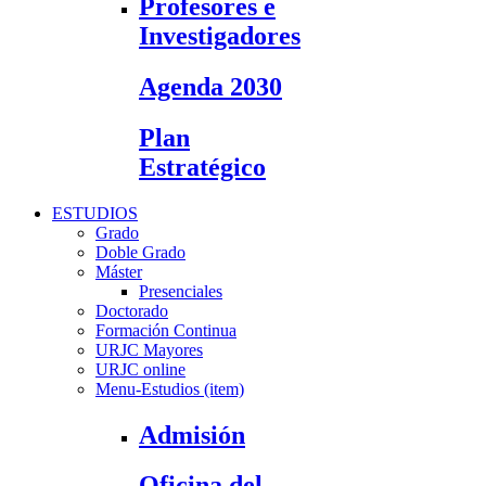
Profesores e
Investigadores
Agenda 2030
Plan
Estratégico
ESTUDIOS
Grado
Doble Grado
Máster
Presenciales
Doctorado
Formación Continua
URJC Mayores
URJC online
Menu-Estudios (item)
Admisión
Oficina del