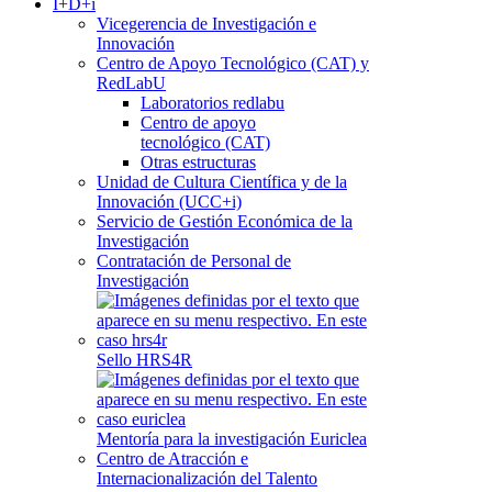
I+D+i
Vicegerencia de Investigación e
Innovación
Centro de Apoyo Tecnológico (CAT) y
RedLabU
Laboratorios redlabu
Centro de apoyo
tecnológico (CAT)
Otras estructuras
Unidad de Cultura Científica y de la
Innovación (UCC+i)
Servicio de Gestión Económica de la
Investigación
Contratación de Personal de
Investigación
Sello HRS4R
Mentoría para la investigación Euriclea
Centro de Atracción e
Internacionalización del Talento