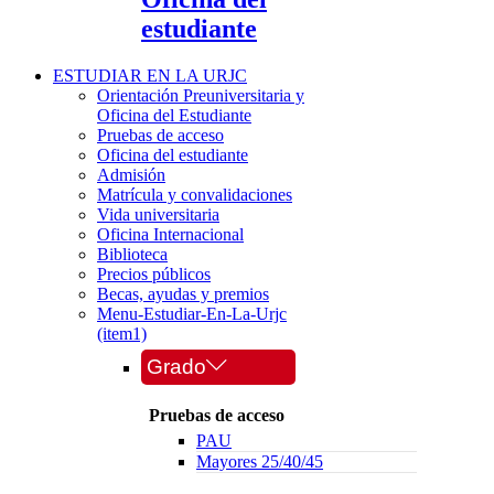
estudiante
ESTUDIAR EN LA URJC
Orientación Preuniversitaria y
Oficina del Estudiante
Pruebas de acceso
Oficina del estudiante
Admisión
Matrícula y convalidaciones
Vida universitaria
Oficina Internacional
Biblioteca
Precios públicos
Becas, ayudas y premios
Menu-Estudiar-En-La-Urjc
(item1)
Grado
Pruebas de acceso
PAU
Mayores 25/40/45