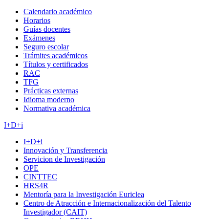
Calendario académico
Horarios
Guías docentes
Exámenes
Seguro escolar
Trámites académicos
Títulos y certificados
RAC
TFG
Prácticas externas
Idioma moderno
Normativa académica
I+D+i
I+D+i
Innovación y Transferencia
Servicion de Investigación
OPE
CINTTEC
HRS4R
Mentoría para la Investigación Euriclea
Centro de Atracción e Internacionalización del Talento
Investigador (CAIT)