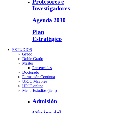
Profesores e
Investigadores
Agenda 2030
Plan
Estratégico
ESTUDIOS
Grado
Doble Grado
Máster
Presenciales
Doctorado
Formación Continua
URJC Mayores
URJC online
Menu-Estudios (item)
Admisión
Oficina del