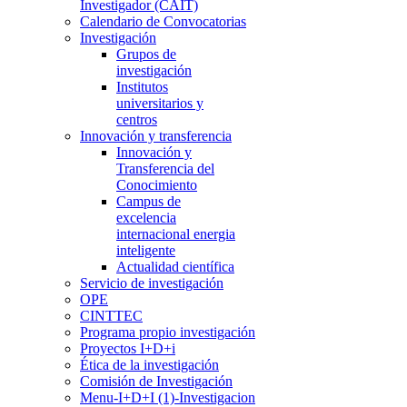
Investigador (CAIT)
Calendario de Convocatorias
Investigación
Grupos de
investigación
Institutos
universitarios y
centros
Innovación y transferencia
Innovación y
Transferencia del
Conocimiento
Campus de
excelencia
internacional energia
inteligente
Actualidad científica
Servicio de investigación
OPE
CINTTEC
Programa propio investigación
Proyectos I+D+i
Ética de la investigación
Comisión de Investigación
Menu-I+D+I (1)-Investigacion