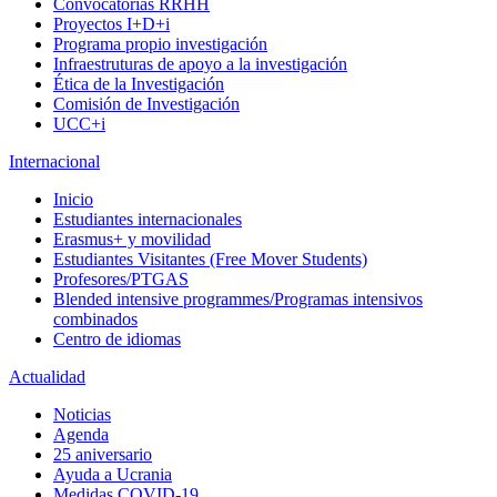
Convocatorias RRHH
Proyectos I+D+i
Programa propio investigación
Infraestruturas de apoyo a la investigación
Ética de la Investigación
Comisión de Investigación
UCC+i
Internacional
Inicio
Estudiantes internacionales
Erasmus+ y movilidad
Estudiantes Visitantes (Free Mover Students)
Profesores/PTGAS
Blended intensive programmes/Programas intensivos
combinados
Centro de idiomas
Actualidad
Noticias
Agenda
25 aniversario
Ayuda a Ucrania
Medidas COVID-19