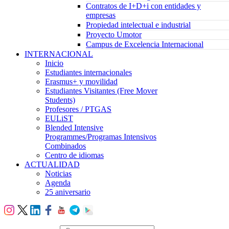
Contratos de I+D+i con entidades y
empresas
Propiedad intelectual e industrial
Proyecto Umotor
Campus de Excelencia Internacional
INTERNACIONAL
Inicio
Estudiantes internacionales
Erasmus+ y movilidad
Estudiantes Visitantes (Free Mover
Students)
Profesores / PTGAS
EULiST
Blended Intensive
Programmes/Programas Intensivos
Combinados
Centro de idiomas
ACTUALIDAD
Noticias
Agenda
25 aniversario