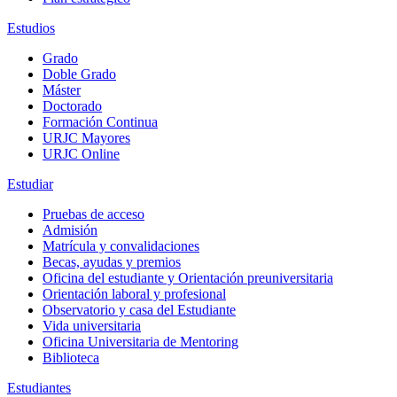
Estudios
Grado
Doble Grado
Máster
Doctorado
Formación Continua
URJC Mayores
URJC Online
Estudiar
Pruebas de acceso
Admisión
Matrícula y convalidaciones
Becas, ayudas y premios
Oficina del estudiante y Orientación preuniversitaria
Orientación laboral y profesional
Observatorio y casa del Estudiante
Vida universitaria
Oficina Universitaria de Mentoring
Biblioteca
Estudiantes