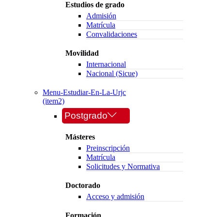
Estudios de grado
Admisión
Matrícula
Convalidaciones
Movilidad
Internacional
Nacional (Sicue)
Menu-Estudiar-En-La-Urjc
(item2)
Postgrado
Másteres
Preinscripción
Matrícula
Solicitudes y Normativa
Doctorado
Acceso y admisión
Formación