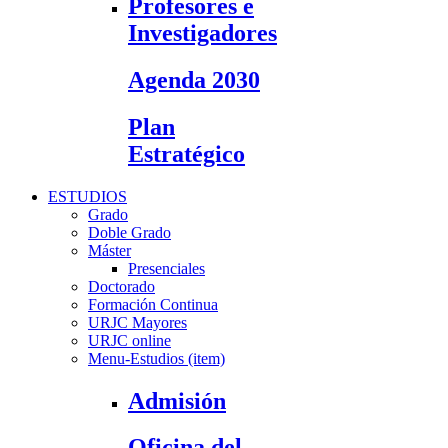
Profesores e
Investigadores
Agenda 2030
Plan
Estratégico
ESTUDIOS
Grado
Doble Grado
Máster
Presenciales
Doctorado
Formación Continua
URJC Mayores
URJC online
Menu-Estudios (item)
Admisión
Oficina del