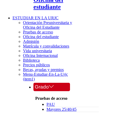
estudiante
ESTUDIAR EN LA URJC
Orientación Preuniversitaria y
Oficina del Estudiante
Pruebas de acceso
Oficina del estudiante
Admisión
Matrícula y convalidaciones
Vida universitaria
Oficina Internacional
Biblioteca
Precios públicos
Becas, ayudas y premios
Menu-Estudiar-En-La-Urjc
(item1)
Grado
Pruebas de acceso
PAU
Mayores 25/40/45