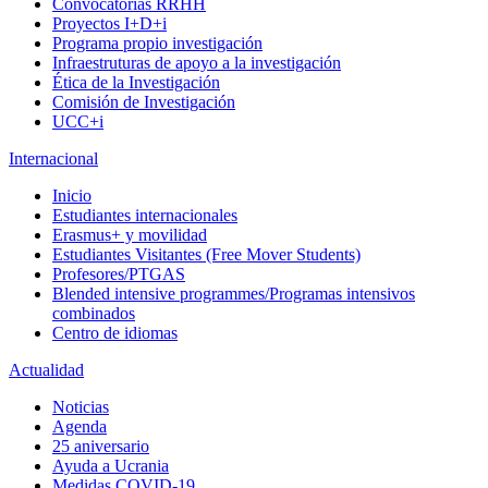
Convocatorias RRHH
Proyectos I+D+i
Programa propio investigación
Infraestruturas de apoyo a la investigación
Ética de la Investigación
Comisión de Investigación
UCC+i
Internacional
Inicio
Estudiantes internacionales
Erasmus+ y movilidad
Estudiantes Visitantes (Free Mover Students)
Profesores/PTGAS
Blended intensive programmes/Programas intensivos
combinados
Centro de idiomas
Actualidad
Noticias
Agenda
25 aniversario
Ayuda a Ucrania
Medidas COVID-19