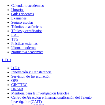
Calendario académico
Horarios
Guías docentes
Exámenes
Seguro escolar
Trámites académicos
Títulos y certificados
RAC
TFG
Prácticas externas
Idioma moderno
Normativa académica
I+D+i
I+D+i
Innovación y Transferencia
Servicion de Investigación
OPE
CINTTEC
HRS4R
Mentoría para la Investigación Euriclea
Centro de Atracción e Internacionalización del Talento
Investigador (CAIT)