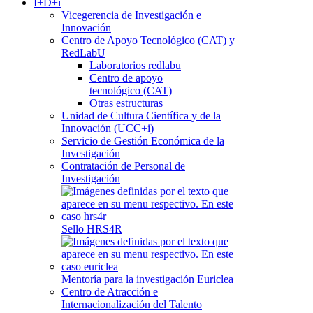
I+D+i
Vicegerencia de Investigación e
Innovación
Centro de Apoyo Tecnológico (CAT) y
RedLabU
Laboratorios redlabu
Centro de apoyo
tecnológico (CAT)
Otras estructuras
Unidad de Cultura Científica y de la
Innovación (UCC+i)
Servicio de Gestión Económica de la
Investigación
Contratación de Personal de
Investigación
Sello HRS4R
Mentoría para la investigación Euriclea
Centro de Atracción e
Internacionalización del Talento