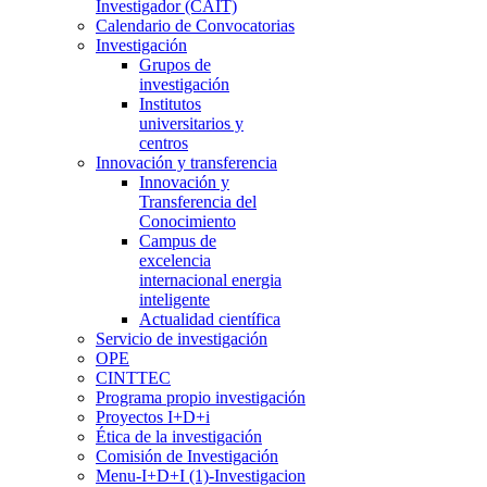
Investigador (CAIT)
Calendario de Convocatorias
Investigación
Grupos de
investigación
Institutos
universitarios y
centros
Innovación y transferencia
Innovación y
Transferencia del
Conocimiento
Campus de
excelencia
internacional energia
inteligente
Actualidad científica
Servicio de investigación
OPE
CINTTEC
Programa propio investigación
Proyectos I+D+i
Ética de la investigación
Comisión de Investigación
Menu-I+D+I (1)-Investigacion