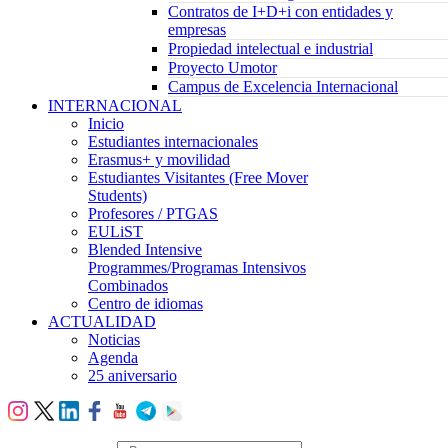
Contratos de I+D+i con entidades y
empresas
Propiedad intelectual e industrial
Proyecto Umotor
Campus de Excelencia Internacional
INTERNACIONAL
Inicio
Estudiantes internacionales
Erasmus+ y movilidad
Estudiantes Visitantes (Free Mover
Students)
Profesores / PTGAS
EULiST
Blended Intensive
Programmes/Programas Intensivos
Combinados
Centro de idiomas
ACTUALIDAD
Noticias
Agenda
25 aniversario