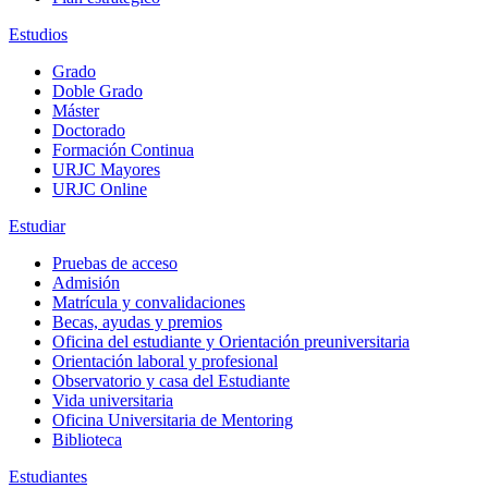
Estudios
Grado
Doble Grado
Máster
Doctorado
Formación Continua
URJC Mayores
URJC Online
Estudiar
Pruebas de acceso
Admisión
Matrícula y convalidaciones
Becas, ayudas y premios
Oficina del estudiante y Orientación preuniversitaria
Orientación laboral y profesional
Observatorio y casa del Estudiante
Vida universitaria
Oficina Universitaria de Mentoring
Biblioteca
Estudiantes