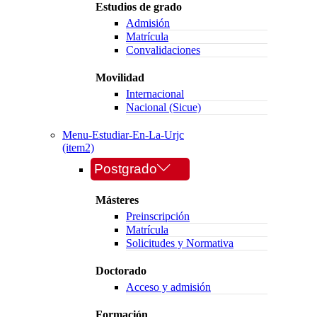
Estudios de grado
Admisión
Matrícula
Convalidaciones
Movilidad
Internacional
Nacional (Sicue)
Menu-Estudiar-En-La-Urjc
(item2)
Postgrado
Másteres
Preinscripción
Matrícula
Solicitudes y Normativa
Doctorado
Acceso y admisión
Formación