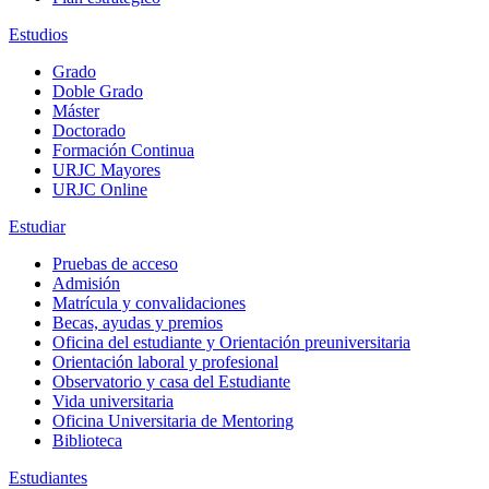
Estudios
Grado
Doble Grado
Máster
Doctorado
Formación Continua
URJC Mayores
URJC Online
Estudiar
Pruebas de acceso
Admisión
Matrícula y convalidaciones
Becas, ayudas y premios
Oficina del estudiante y Orientación preuniversitaria
Orientación laboral y profesional
Observatorio y casa del Estudiante
Vida universitaria
Oficina Universitaria de Mentoring
Biblioteca
Estudiantes