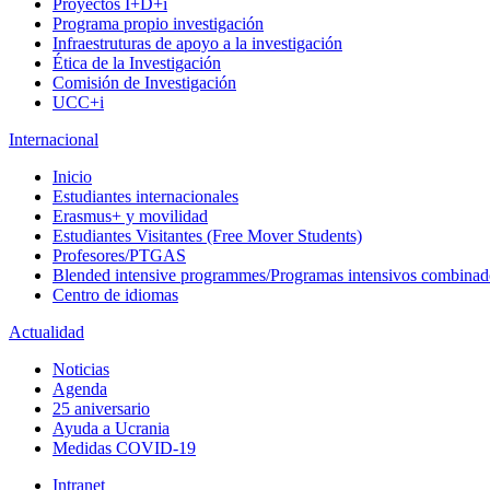
Proyectos I+D+i
Programa propio investigación
Infraestruturas de apoyo a la investigación
Ética de la Investigación
Comisión de Investigación
UCC+i
Internacional
Inicio
Estudiantes internacionales
Erasmus+ y movilidad
Estudiantes Visitantes (Free Mover Students)
Profesores/PTGAS
Blended intensive programmes/Programas intensivos combinad
Centro de idiomas
Actualidad
Noticias
Agenda
25 aniversario
Ayuda a Ucrania
Medidas COVID-19
Intranet