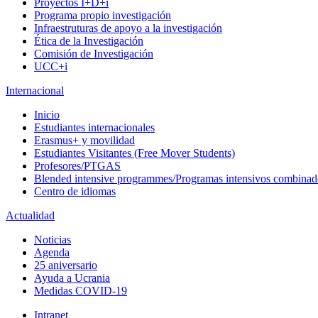
Proyectos I+D+i
Programa propio investigación
Infraestruturas de apoyo a la investigación
Ética de la Investigación
Comisión de Investigación
UCC+i
Internacional
Inicio
Estudiantes internacionales
Erasmus+ y movilidad
Estudiantes Visitantes (Free Mover Students)
Profesores/PTGAS
Blended intensive programmes/Programas intensivos combinad
Centro de idiomas
Actualidad
Noticias
Agenda
25 aniversario
Ayuda a Ucrania
Medidas COVID-19
Intranet