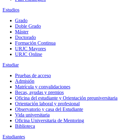
Estudios
Grado
Doble Grado
Máster
Doctorado
Formación Continua
URJC Mayores
URJC Online
Estudiar
Pruebas de acceso
Admisión
Matrícula y convalidaciones
Becas, ayudas y premios
Oficina del estudiante y Orientación preuniversitaria
Orientación laboral y profesional
Observatorio y casa del Estudiante
Vida universitaria
Oficina Universitaria de Mentoring
Biblioteca
Estudiantes