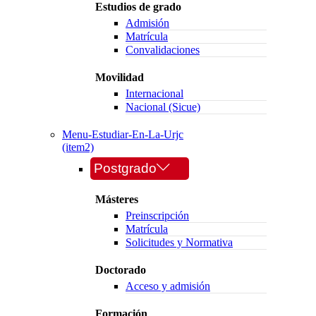
Estudios de grado
Admisión
Matrícula
Convalidaciones
Movilidad
Internacional
Nacional (Sicue)
Menu-Estudiar-En-La-Urjc
(item2)
Postgrado
Másteres
Preinscripción
Matrícula
Solicitudes y Normativa
Doctorado
Acceso y admisión
Formación