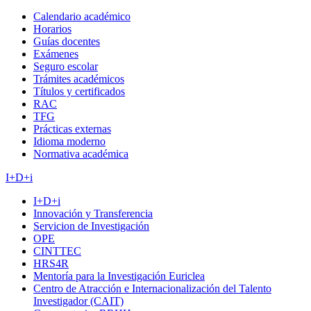
Calendario académico
Horarios
Guías docentes
Exámenes
Seguro escolar
Trámites académicos
Títulos y certificados
RAC
TFG
Prácticas externas
Idioma moderno
Normativa académica
I+D+i
I+D+i
Innovación y Transferencia
Servicion de Investigación
OPE
CINTTEC
HRS4R
Mentoría para la Investigación Euriclea
Centro de Atracción e Internacionalización del Talento
Investigador (CAIT)