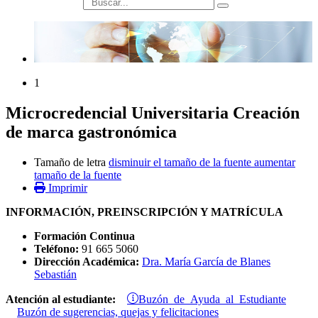
búsqueda
1
Microcredencial Universitaria Creación
de marca gastronómica
Tamaño de letra
disminuir el tamaño de la fuente
aumentar
tamaño de la fuente
Imprimir
INFORMACIÓN, PREINSCRIPCIÓN Y MATRÍCULA
Formación Continua
Teléfono:
91 665 5060
Dirección Académica:
Dra. María García de Blanes
Sebastián
Buzón de Ayuda al Estudiante
Atención al estudiante:
Buzón de sugerencias, quejas y felicitaciones