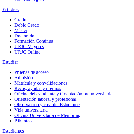
Estudios
Grado
Doble Grado
Máster
Doctorado
Formación Continua
URJC Mayores
URJC Online
Estudiar
Pruebas de acceso
Admisión
Matrícula y convalidaciones
Becas, ayudas y premios
Oficina del estudiante y Orientación preuniversitaria
Orientación laboral y profesional
Observatorio y casa del Estudiante
Vida universitaria
Oficina Universitaria de Mentoring
Biblioteca
Estudiantes