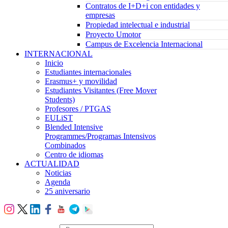
Contratos de I+D+i con entidades y
empresas
Propiedad intelectual e industrial
Proyecto Umotor
Campus de Excelencia Internacional
INTERNACIONAL
Inicio
Estudiantes internacionales
Erasmus+ y movilidad
Estudiantes Visitantes (Free Mover
Students)
Profesores / PTGAS
EULiST
Blended Intensive
Programmes/Programas Intensivos
Combinados
Centro de idiomas
ACTUALIDAD
Noticias
Agenda
25 aniversario