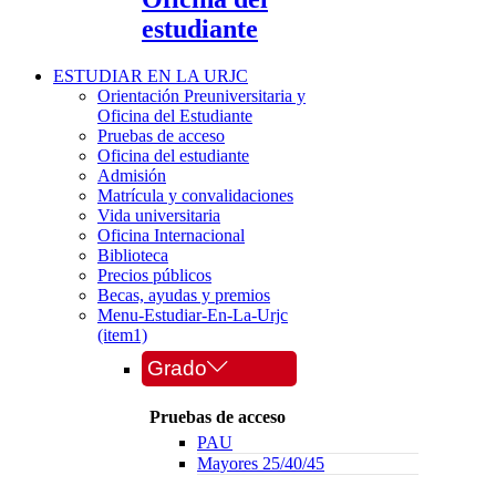
estudiante
ESTUDIAR EN LA URJC
Orientación Preuniversitaria y
Oficina del Estudiante
Pruebas de acceso
Oficina del estudiante
Admisión
Matrícula y convalidaciones
Vida universitaria
Oficina Internacional
Biblioteca
Precios públicos
Becas, ayudas y premios
Menu-Estudiar-En-La-Urjc
(item1)
Grado
Pruebas de acceso
PAU
Mayores 25/40/45