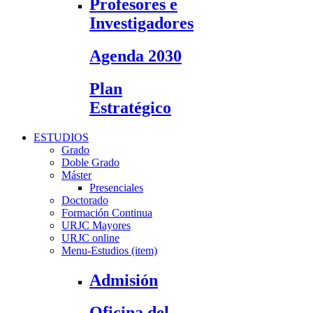
Profesores e
Investigadores
Agenda 2030
Plan
Estratégico
ESTUDIOS
Grado
Doble Grado
Máster
Presenciales
Doctorado
Formación Continua
URJC Mayores
URJC online
Menu-Estudios (item)
Admisión
Oficina del