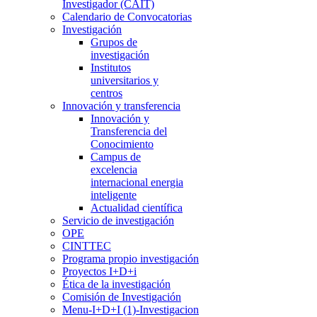
Investigador (CAIT)
Calendario de Convocatorias
Investigación
Grupos de
investigación
Institutos
universitarios y
centros
Innovación y transferencia
Innovación y
Transferencia del
Conocimiento
Campus de
excelencia
internacional energia
inteligente
Actualidad científica
Servicio de investigación
OPE
CINTTEC
Programa propio investigación
Proyectos I+D+i
Ética de la investigación
Comisión de Investigación
Menu-I+D+I (1)-Investigacion