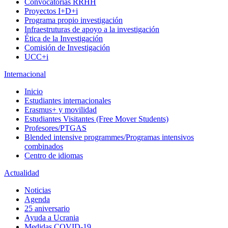
Convocatorias RRHH
Proyectos I+D+i
Programa propio investigación
Infraestruturas de apoyo a la investigación
Ética de la Investigación
Comisión de Investigación
UCC+i
Internacional
Inicio
Estudiantes internacionales
Erasmus+ y movilidad
Estudiantes Visitantes (Free Mover Students)
Profesores/PTGAS
Blended intensive programmes/Programas intensivos
combinados
Centro de idiomas
Actualidad
Noticias
Agenda
25 aniversario
Ayuda a Ucrania
Medidas COVID-19