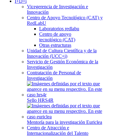
I+D+i
Vicegerencia de Investigación e
Innovación
Centro de Apoyo Tecnológico (CAT) y
RedLabU
Laboratorios redlabu
Centro de apoyo
tecnológico (CAT)
Otras estructuras
Unidad de Cultura Científica y de la
Innovación (UCC+i)
Servicio de Gestión Económica de la
Investigación
Contratación de Personal de
Investigación
Sello HRS4R
Mentoría para la investigación Euriclea
Centro de Atracción e
Internacionalización del Talento