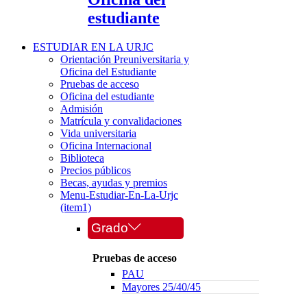
estudiante
ESTUDIAR EN LA URJC
Orientación Preuniversitaria y
Oficina del Estudiante
Pruebas de acceso
Oficina del estudiante
Admisión
Matrícula y convalidaciones
Vida universitaria
Oficina Internacional
Biblioteca
Precios públicos
Becas, ayudas y premios
Menu-Estudiar-En-La-Urjc
(item1)
Grado
Pruebas de acceso
PAU
Mayores 25/40/45