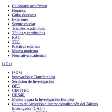
Calendario académico
Horarios
Guías docentes
Exámenes
Seguro escolar
Trámites académicos
Títulos y certificados
RAC
TFG
Prácticas externas
Idioma moderno
Normativa académica
I+D+i
I+D+i
Innovación y Transferencia
Servicion de Investigación
OPE
CINTTEC
HRS4R
Mentoría para la Investigación Euriclea
Centro de Atracción e Internacionalización del Talento
Investigador (CAIT)