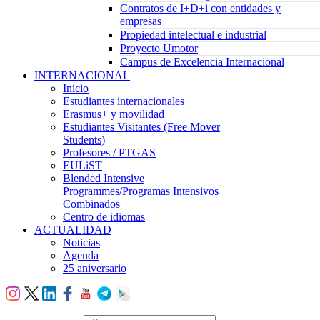
Contratos de I+D+i con entidades y
empresas
Propiedad intelectual e industrial
Proyecto Umotor
Campus de Excelencia Internacional
INTERNACIONAL
Inicio
Estudiantes internacionales
Erasmus+ y movilidad
Estudiantes Visitantes (Free Mover
Students)
Profesores / PTGAS
EULiST
Blended Intensive
Programmes/Programas Intensivos
Combinados
Centro de idiomas
ACTUALIDAD
Noticias
Agenda
25 aniversario