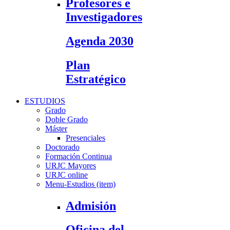
Profesores e
Investigadores
Agenda 2030
Plan
Estratégico
ESTUDIOS
Grado
Doble Grado
Máster
Presenciales
Doctorado
Formación Continua
URJC Mayores
URJC online
Menu-Estudios (item)
Admisión
Oficina del