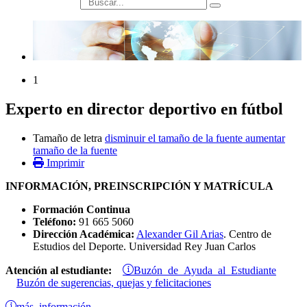
búsqueda
1
Experto en director deportivo en fútbol
Tamaño de letra
disminuir el tamaño de la fuente
aumentar
tamaño de la fuente
Imprimir
INFORMACIÓN, PREINSCRIPCIÓN Y MATRÍCULA
Formación Continua
Teléfono:
91 665 5060
Dirección Académica:
Alexander Gil Arias
. Centro de
Estudios del Deporte. Universidad Rey Juan Carlos
Buzón de Ayuda al Estudiante
Atención al estudiante:
Buzón de sugerencias, quejas y felicitaciones
más información