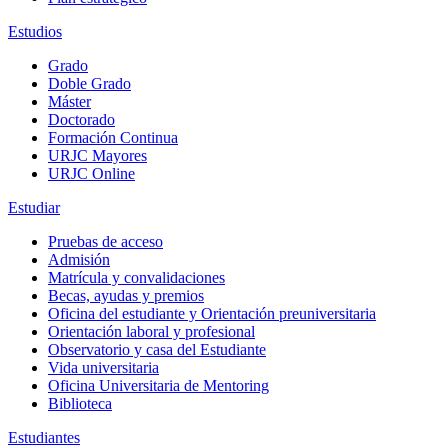
Estudios
Grado
Doble Grado
Máster
Doctorado
Formación Continua
URJC Mayores
URJC Online
Estudiar
Pruebas de acceso
Admisión
Matrícula y convalidaciones
Becas, ayudas y premios
Oficina del estudiante y Orientación preuniversitaria
Orientación laboral y profesional
Observatorio y casa del Estudiante
Vida universitaria
Oficina Universitaria de Mentoring
Biblioteca
Estudiantes