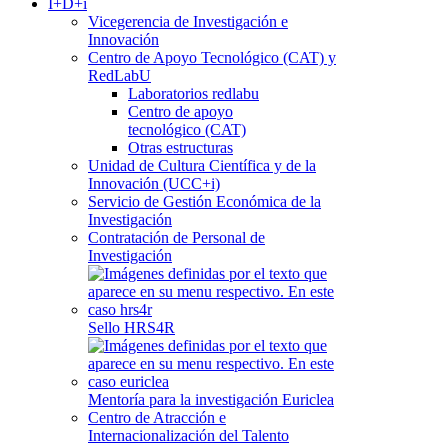
I+D+i
Vicegerencia de Investigación e
Innovación
Centro de Apoyo Tecnológico (CAT) y
RedLabU
Laboratorios redlabu
Centro de apoyo
tecnológico (CAT)
Otras estructuras
Unidad de Cultura Científica y de la
Innovación (UCC+i)
Servicio de Gestión Económica de la
Investigación
Contratación de Personal de
Investigación
Sello HRS4R
Mentoría para la investigación Euriclea
Centro de Atracción e
Internacionalización del Talento