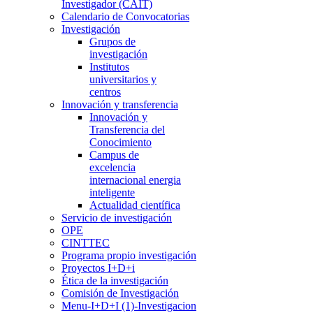
Investigador (CAIT)
Calendario de Convocatorias
Investigación
Grupos de
investigación
Institutos
universitarios y
centros
Innovación y transferencia
Innovación y
Transferencia del
Conocimiento
Campus de
excelencia
internacional energia
inteligente
Actualidad científica
Servicio de investigación
OPE
CINTTEC
Programa propio investigación
Proyectos I+D+i
Ética de la investigación
Comisión de Investigación
Menu-I+D+I (1)-Investigacion