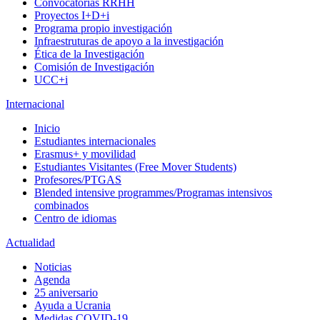
Convocatorias RRHH
Proyectos I+D+i
Programa propio investigación
Infraestruturas de apoyo a la investigación
Ética de la Investigación
Comisión de Investigación
UCC+i
Internacional
Inicio
Estudiantes internacionales
Erasmus+ y movilidad
Estudiantes Visitantes (Free Mover Students)
Profesores/PTGAS
Blended intensive programmes/Programas intensivos
combinados
Centro de idiomas
Actualidad
Noticias
Agenda
25 aniversario
Ayuda a Ucrania
Medidas COVID-19