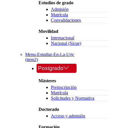
Estudios de grado
Admisión
Matrícula
Convalidaciones
Movilidad
Internacional
Nacional (Sicue)
Menu-Estudiar-En-La-Urjc
(item2)
Postgrado
Másteres
Preinscripción
Matrícula
Solicitudes y Normativa
Doctorado
Acceso y admisión
Formación