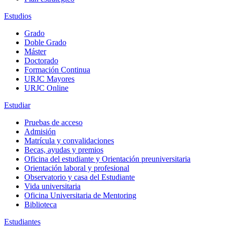
Estudios
Grado
Doble Grado
Máster
Doctorado
Formación Continua
URJC Mayores
URJC Online
Estudiar
Pruebas de acceso
Admisión
Matrícula y convalidaciones
Becas, ayudas y premios
Oficina del estudiante y Orientación preuniversitaria
Orientación laboral y profesional
Observatorio y casa del Estudiante
Vida universitaria
Oficina Universitaria de Mentoring
Biblioteca
Estudiantes