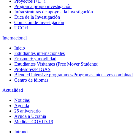
Proyectos I+D+i
Programa propio investigación
Infraestruturas de apoyo a la investigación
Ética de la Investigación
Comisión de Investigación
UCC+i
Internacional
Inicio
Estudiantes internacionales
Erasmus+ y movilidad
Estudiantes Visitantes (Free Mover Students)
Profesores/PTGAS
Blended intensive programmes/Programas intensivos combinad
Centro de idiomas
Actualidad
Noticias
Agenda
25 aniversario
Ayuda a Ucrania
Medidas COVID-19
Intranet