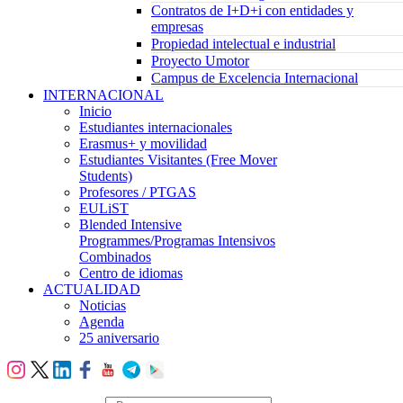
Contratos de I+D+i con entidades y
empresas
Propiedad intelectual e industrial
Proyecto Umotor
Campus de Excelencia Internacional
INTERNACIONAL
Inicio
Estudiantes internacionales
Erasmus+ y movilidad
Estudiantes Visitantes (Free Mover
Students)
Profesores / PTGAS
EULiST
Blended Intensive
Programmes/Programas Intensivos
Combinados
Centro de idiomas
ACTUALIDAD
Noticias
Agenda
25 aniversario