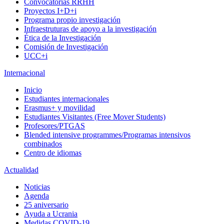
Convocatorias RRHH
Proyectos I+D+i
Programa propio investigación
Infraestruturas de apoyo a la investigación
Ética de la Investigación
Comisión de Investigación
UCC+i
Internacional
Inicio
Estudiantes internacionales
Erasmus+ y movilidad
Estudiantes Visitantes (Free Mover Students)
Profesores/PTGAS
Blended intensive programmes/Programas intensivos
combinados
Centro de idiomas
Actualidad
Noticias
Agenda
25 aniversario
Ayuda a Ucrania
Medidas COVID-19