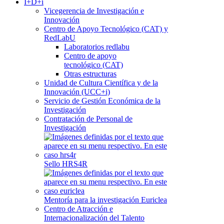
I+D+i
Vicegerencia de Investigación e
Innovación
Centro de Apoyo Tecnológico (CAT) y
RedLabU
Laboratorios redlabu
Centro de apoyo
tecnológico (CAT)
Otras estructuras
Unidad de Cultura Científica y de la
Innovación (UCC+i)
Servicio de Gestión Económica de la
Investigación
Contratación de Personal de
Investigación
Sello HRS4R
Mentoría para la investigación Euriclea
Centro de Atracción e
Internacionalización del Talento