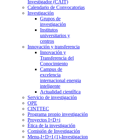
Investigador (CAIT)
Calendario de Convocatorias
Investigación
Grupos de
investigación
Institutos
universitarios y
centros
Innovación y transferencia
Innovación y
Transferencia del
Conocimiento
Campus de
excelencia
internacional energia
inteligente
Actualidad científica
Servicio de investigación
OPE
CINTTEC
Programa propio investigación
Proyectos I+D+i
Ética de la investigación
Comisión de Investigación
Menu-I+D+I (1)-Investigacion