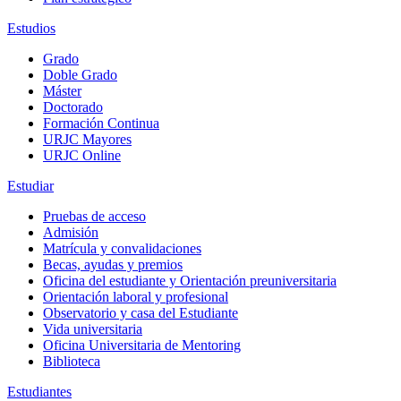
Estudios
Grado
Doble Grado
Máster
Doctorado
Formación Continua
URJC Mayores
URJC Online
Estudiar
Pruebas de acceso
Admisión
Matrícula y convalidaciones
Becas, ayudas y premios
Oficina del estudiante y Orientación preuniversitaria
Orientación laboral y profesional
Observatorio y casa del Estudiante
Vida universitaria
Oficina Universitaria de Mentoring
Biblioteca
Estudiantes