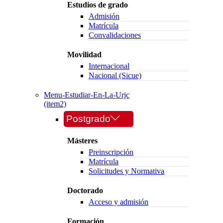
Estudios de grado
Admisión
Matrícula
Convalidaciones
Movilidad
Internacional
Nacional (Sicue)
Menu-Estudiar-En-La-Urjc
(item2)
Postgrado
Másteres
Preinscripción
Matrícula
Solicitudes y Normativa
Doctorado
Acceso y admisión
Formación