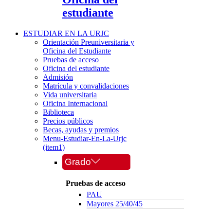
estudiante
ESTUDIAR EN LA URJC
Orientación Preuniversitaria y
Oficina del Estudiante
Pruebas de acceso
Oficina del estudiante
Admisión
Matrícula y convalidaciones
Vida universitaria
Oficina Internacional
Biblioteca
Precios públicos
Becas, ayudas y premios
Menu-Estudiar-En-La-Urjc
(item1)
Grado
Pruebas de acceso
PAU
Mayores 25/40/45