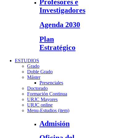
Profesores e
Investigadores
Agenda 2030
Plan
Estratégico
ESTUDIOS
Grado
Doble Grado
Máster
Presenciales
Doctorado
Formación Continua
URJC Mayores
URJC online
Menu-Estudios (item)
Admisión
Oficina del