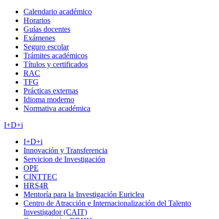
Calendario académico
Horarios
Guías docentes
Exámenes
Seguro escolar
Trámites académicos
Títulos y certificados
RAC
TFG
Prácticas externas
Idioma moderno
Normativa académica
I+D+i
I+D+i
Innovación y Transferencia
Servicion de Investigación
OPE
CINTTEC
HRS4R
Mentoría para la Investigación Euriclea
Centro de Atracción e Internacionalización del Talento
Investigador (CAIT)