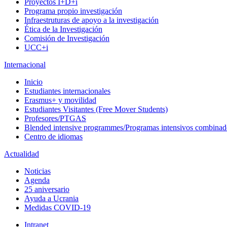
Proyectos I+D+i
Programa propio investigación
Infraestruturas de apoyo a la investigación
Ética de la Investigación
Comisión de Investigación
UCC+i
Internacional
Inicio
Estudiantes internacionales
Erasmus+ y movilidad
Estudiantes Visitantes (Free Mover Students)
Profesores/PTGAS
Blended intensive programmes/Programas intensivos combinad
Centro de idiomas
Actualidad
Noticias
Agenda
25 aniversario
Ayuda a Ucrania
Medidas COVID-19
Intranet