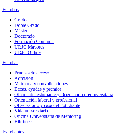
Estudios
Grado
Doble Grado
Máster
Doctorado
Formación Continua
URJC Mayores
URJC Online
Estudiar
Pruebas de acceso
Admisión
Matrícula y convalidaciones
Becas, ayudas y premios
Oficina del estudiante y Orientación preuniversitaria
Orientación laboral y profesional
Observatorio y casa del Estudiante
Vida universitaria
Oficina Universitaria de Mentoring
Biblioteca
Estudiantes