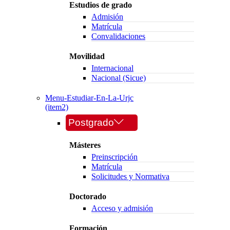
Estudios de grado
Admisión
Matrícula
Convalidaciones
Movilidad
Internacional
Nacional (Sicue)
Menu-Estudiar-En-La-Urjc
(item2)
Postgrado
Másteres
Preinscripción
Matrícula
Solicitudes y Normativa
Doctorado
Acceso y admisión
Formación