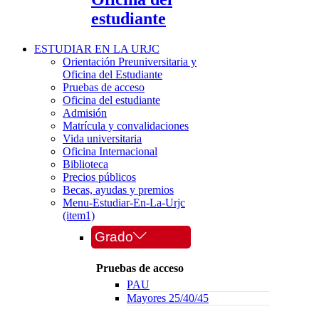
estudiante
ESTUDIAR EN LA URJC
Orientación Preuniversitaria y
Oficina del Estudiante
Pruebas de acceso
Oficina del estudiante
Admisión
Matrícula y convalidaciones
Vida universitaria
Oficina Internacional
Biblioteca
Precios públicos
Becas, ayudas y premios
Menu-Estudiar-En-La-Urjc
(item1)
Grado
Pruebas de acceso
PAU
Mayores 25/40/45