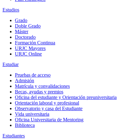
Estudios
Grado
Doble Grado
Máster
Doctorado
Formación Continua
URJC Mayores
URJC Online
Estudiar
Pruebas de acceso
Admisión
Matrícula y convalidaciones
Becas, ayudas y premios
Oficina del estudiante y Orientación preuniversitaria
Orientación laboral y profesional
Observatorio y casa del Estudiante
Vida universitaria
Oficina Universitaria de Mentoring
Biblioteca
Estudiantes