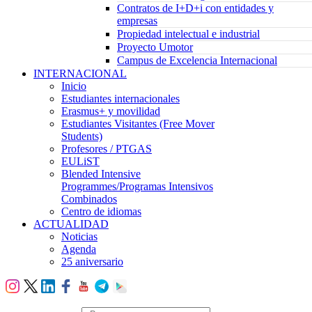
Contratos de I+D+i con entidades y
empresas
Propiedad intelectual e industrial
Proyecto Umotor
Campus de Excelencia Internacional
INTERNACIONAL
Inicio
Estudiantes internacionales
Erasmus+ y movilidad
Estudiantes Visitantes (Free Mover
Students)
Profesores / PTGAS
EULiST
Blended Intensive
Programmes/Programas Intensivos
Combinados
Centro de idiomas
ACTUALIDAD
Noticias
Agenda
25 aniversario