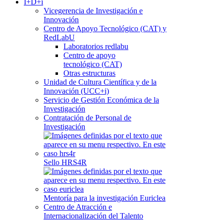
I+D+i
Vicegerencia de Investigación e
Innovación
Centro de Apoyo Tecnológico (CAT) y
RedLabU
Laboratorios redlabu
Centro de apoyo
tecnológico (CAT)
Otras estructuras
Unidad de Cultura Científica y de la
Innovación (UCC+i)
Servicio de Gestión Económica de la
Investigación
Contratación de Personal de
Investigación
Sello HRS4R
Mentoría para la investigación Euriclea
Centro de Atracción e
Internacionalización del Talento