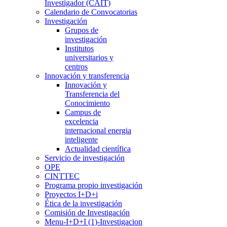
Investigador (CAIT)
Calendario de Convocatorias
Investigación
Grupos de
investigación
Institutos
universitarios y
centros
Innovación y transferencia
Innovación y
Transferencia del
Conocimiento
Campus de
excelencia
internacional energia
inteligente
Actualidad científica
Servicio de investigación
OPE
CINTTEC
Programa propio investigación
Proyectos I+D+i
Ética de la investigación
Comisión de Investigación
Menu-I+D+I (1)-Investigacion