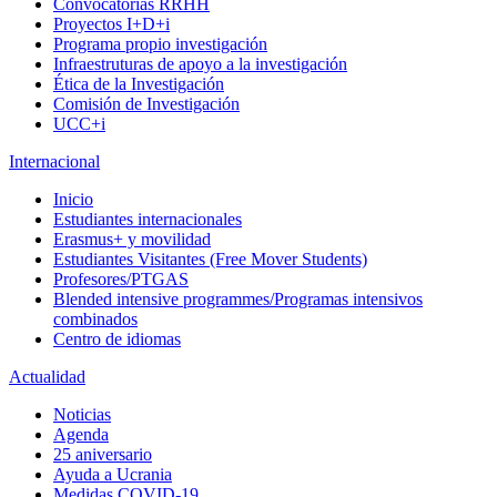
Convocatorias RRHH
Proyectos I+D+i
Programa propio investigación
Infraestruturas de apoyo a la investigación
Ética de la Investigación
Comisión de Investigación
UCC+i
Internacional
Inicio
Estudiantes internacionales
Erasmus+ y movilidad
Estudiantes Visitantes (Free Mover Students)
Profesores/PTGAS
Blended intensive programmes/Programas intensivos
combinados
Centro de idiomas
Actualidad
Noticias
Agenda
25 aniversario
Ayuda a Ucrania
Medidas COVID-19