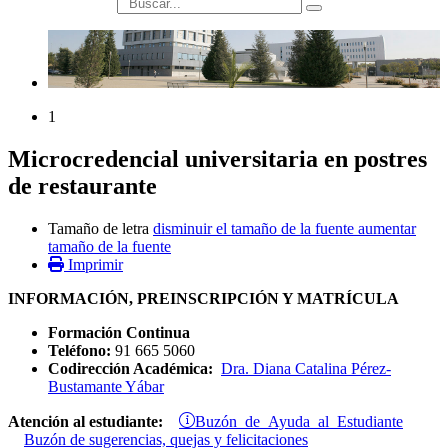
búsqueda
1
Microcredencial universitaria en postres
de restaurante
Tamaño de letra
disminuir el tamaño de la fuente
aumentar
tamaño de la fuente
Imprimir
INFORMACIÓN, PREINSCRIPCIÓN Y MATRÍCULA
Formación Continua
Teléfono:
91 665 5060
Codirección Académica:
Dra. Diana Catalina Pérez-
Bustamante Yábar
Buzón de Ayuda al Estudiante
Atención al estudiante:
Buzón de sugerencias, quejas y felicitaciones