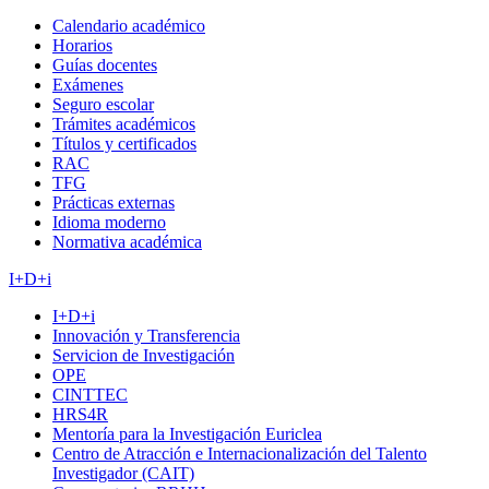
Calendario académico
Horarios
Guías docentes
Exámenes
Seguro escolar
Trámites académicos
Títulos y certificados
RAC
TFG
Prácticas externas
Idioma moderno
Normativa académica
I+D+i
I+D+i
Innovación y Transferencia
Servicion de Investigación
OPE
CINTTEC
HRS4R
Mentoría para la Investigación Euriclea
Centro de Atracción e Internacionalización del Talento
Investigador (CAIT)