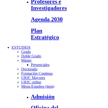
Profesores e
Investigadores
Agenda 2030
Plan
Estratégico
ESTUDIOS
Grado
Doble Grado
Máster
Presenciales
Doctorado
Formación Continua
URJC Mayores
URJC online
Menu-Estudios (item)
Admisión
Oficina del