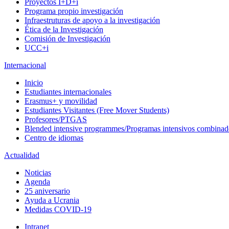
Proyectos I+D+i
Programa propio investigación
Infraestruturas de apoyo a la investigación
Ética de la Investigación
Comisión de Investigación
UCC+i
Internacional
Inicio
Estudiantes internacionales
Erasmus+ y movilidad
Estudiantes Visitantes (Free Mover Students)
Profesores/PTGAS
Blended intensive programmes/Programas intensivos combinad
Centro de idiomas
Actualidad
Noticias
Agenda
25 aniversario
Ayuda a Ucrania
Medidas COVID-19
Intranet