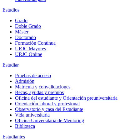
Estudios
Grado
Doble Grado
Máster
Doctorado
Formación Continua
URJC Mayores
URJC Online
Estudiar
Pruebas de acceso
Admisión
Matrícula y convalidaciones
Becas, ayudas y premios
Oficina del estudiante y Orientación preuniversitaria
Orientación laboral y profesional
Observatorio y casa del Estudiante
Vida universitaria
Oficina Universitaria de Mentoring
Biblioteca
Estudiantes