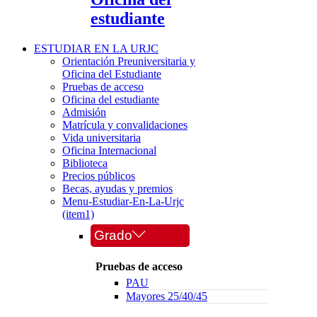
estudiante
ESTUDIAR EN LA URJC
Orientación Preuniversitaria y
Oficina del Estudiante
Pruebas de acceso
Oficina del estudiante
Admisión
Matrícula y convalidaciones
Vida universitaria
Oficina Internacional
Biblioteca
Precios públicos
Becas, ayudas y premios
Menu-Estudiar-En-La-Urjc
(item1)
Grado
Pruebas de acceso
PAU
Mayores 25/40/45