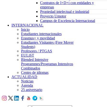
Contratos de I+D+i con entidades y
empresas
Propiedad intelectual e industrial
Proyecto Umotor
Campus de Excelencia Internacional
INTERNACIONAL
Inicio
Estudiantes internacionales
Erasmus+ y movilidad
Estudiantes Visitantes (Free Mover
Students)
Profesores / PTGAS
EULiST
Blended Intensive
Programmes/Programas Intensivos
Combinados
Centro de idiomas
ACTUALIDAD
Noticias
Agenda
25 aniversario