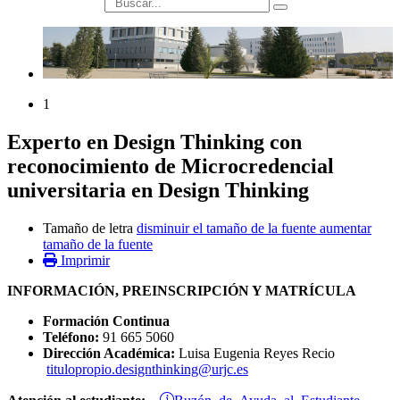
búsqueda
1
Experto en Design Thinking con
reconocimiento de Microcredencial
universitaria en Design Thinking
Tamaño de letra
disminuir el tamaño de la fuente
aumentar
tamaño de la fuente
Imprimir
INFORMACIÓN, PREINSCRIPCIÓN Y MATRÍCULA
Formación Continua
Teléfono:
91 665 5060
Dirección Académica:
Luisa Eugenia Reyes Recio
titulopropio.designthinking@urjc.es
Buzón de Ayuda al Estudiante