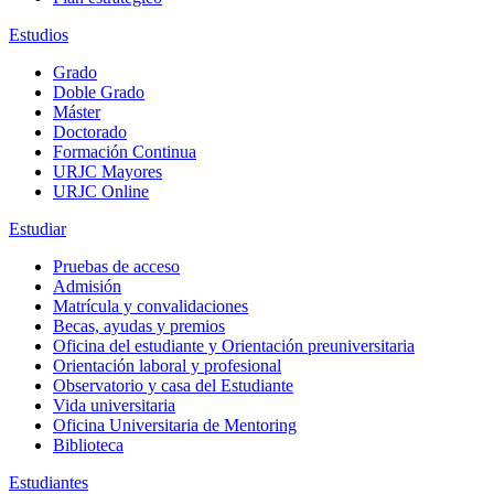
Estudios
Grado
Doble Grado
Máster
Doctorado
Formación Continua
URJC Mayores
URJC Online
Estudiar
Pruebas de acceso
Admisión
Matrícula y convalidaciones
Becas, ayudas y premios
Oficina del estudiante y Orientación preuniversitaria
Orientación laboral y profesional
Observatorio y casa del Estudiante
Vida universitaria
Oficina Universitaria de Mentoring
Biblioteca
Estudiantes