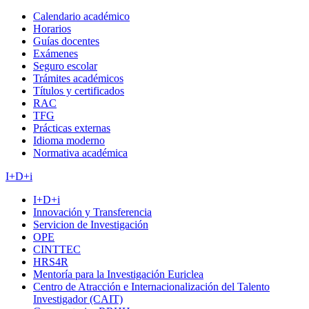
Calendario académico
Horarios
Guías docentes
Exámenes
Seguro escolar
Trámites académicos
Títulos y certificados
RAC
TFG
Prácticas externas
Idioma moderno
Normativa académica
I+D+i
I+D+i
Innovación y Transferencia
Servicion de Investigación
OPE
CINTTEC
HRS4R
Mentoría para la Investigación Euriclea
Centro de Atracción e Internacionalización del Talento
Investigador (CAIT)