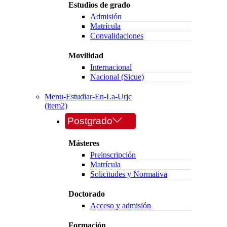
Estudios de grado
Admisión
Matrícula
Convalidaciones
Movilidad
Internacional
Nacional (Sicue)
Menu-Estudiar-En-La-Urjc
(item2)
Postgrado
Másteres
Preinscripción
Matrícula
Solicitudes y Normativa
Doctorado
Acceso y admisión
Formación