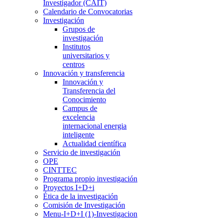
Investigador (CAIT)
Calendario de Convocatorias
Investigación
Grupos de
investigación
Institutos
universitarios y
centros
Innovación y transferencia
Innovación y
Transferencia del
Conocimiento
Campus de
excelencia
internacional energia
inteligente
Actualidad científica
Servicio de investigación
OPE
CINTTEC
Programa propio investigación
Proyectos I+D+i
Ética de la investigación
Comisión de Investigación
Menu-I+D+I (1)-Investigacion