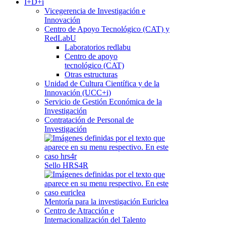
I+D+i
Vicegerencia de Investigación e
Innovación
Centro de Apoyo Tecnológico (CAT) y
RedLabU
Laboratorios redlabu
Centro de apoyo
tecnológico (CAT)
Otras estructuras
Unidad de Cultura Científica y de la
Innovación (UCC+i)
Servicio de Gestión Económica de la
Investigación
Contratación de Personal de
Investigación
Sello HRS4R
Mentoría para la investigación Euriclea
Centro de Atracción e
Internacionalización del Talento