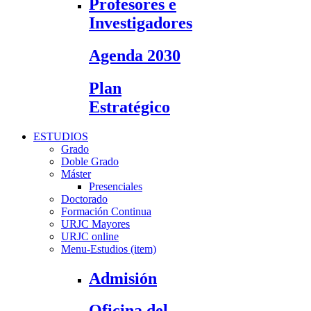
Profesores e
Investigadores
Agenda 2030
Plan
Estratégico
ESTUDIOS
Grado
Doble Grado
Máster
Presenciales
Doctorado
Formación Continua
URJC Mayores
URJC online
Menu-Estudios (item)
Admisión
Oficina del