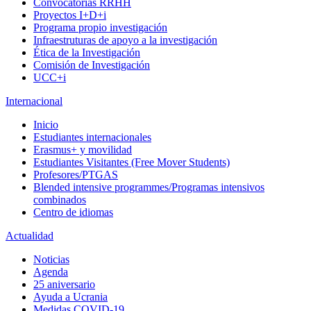
Convocatorias RRHH
Proyectos I+D+i
Programa propio investigación
Infraestruturas de apoyo a la investigación
Ética de la Investigación
Comisión de Investigación
UCC+i
Internacional
Inicio
Estudiantes internacionales
Erasmus+ y movilidad
Estudiantes Visitantes (Free Mover Students)
Profesores/PTGAS
Blended intensive programmes/Programas intensivos
combinados
Centro de idiomas
Actualidad
Noticias
Agenda
25 aniversario
Ayuda a Ucrania
Medidas COVID-19