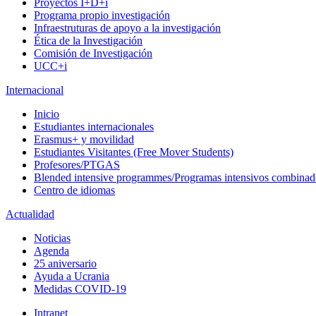
Proyectos I+D+i
Programa propio investigación
Infraestruturas de apoyo a la investigación
Ética de la Investigación
Comisión de Investigación
UCC+i
Internacional
Inicio
Estudiantes internacionales
Erasmus+ y movilidad
Estudiantes Visitantes (Free Mover Students)
Profesores/PTGAS
Blended intensive programmes/Programas intensivos combinad
Centro de idiomas
Actualidad
Noticias
Agenda
25 aniversario
Ayuda a Ucrania
Medidas COVID-19
Intranet