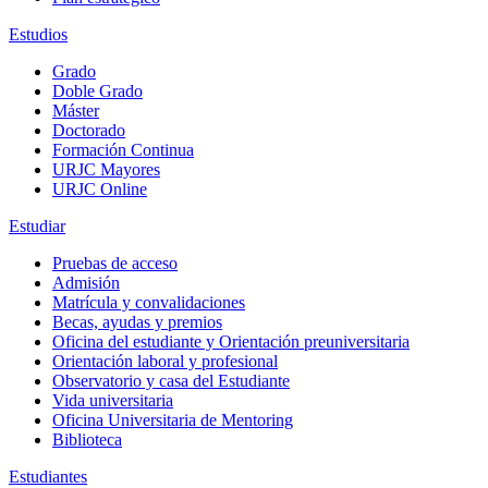
Estudios
Grado
Doble Grado
Máster
Doctorado
Formación Continua
URJC Mayores
URJC Online
Estudiar
Pruebas de acceso
Admisión
Matrícula y convalidaciones
Becas, ayudas y premios
Oficina del estudiante y Orientación preuniversitaria
Orientación laboral y profesional
Observatorio y casa del Estudiante
Vida universitaria
Oficina Universitaria de Mentoring
Biblioteca
Estudiantes