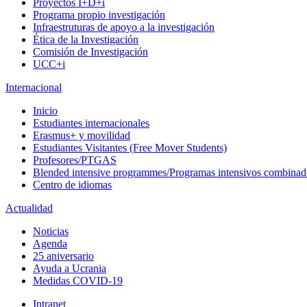
Proyectos I+D+i
Programa propio investigación
Infraestruturas de apoyo a la investigación
Ética de la Investigación
Comisión de Investigación
UCC+i
Internacional
Inicio
Estudiantes internacionales
Erasmus+ y movilidad
Estudiantes Visitantes (Free Mover Students)
Profesores/PTGAS
Blended intensive programmes/Programas intensivos combinad
Centro de idiomas
Actualidad
Noticias
Agenda
25 aniversario
Ayuda a Ucrania
Medidas COVID-19
Intranet