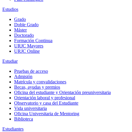
Estudios
Grado
Doble Grado
Máster
Doctorado
Formación Continua
URJC Mayores
URJC Online
Estudiar
Pruebas de acceso
Admisión
Matrícula y convalidaciones
Becas, ayudas y premios
Oficina del estudiante y Orientación preuniversitaria
Orientación laboral y profesional
Observatorio y casa del Estudiante
Vida universitaria
Oficina Universitaria de Mentoring
Biblioteca
Estudiantes