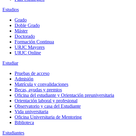
Estudios
Grado
Doble Grado
Máster
Doctorado
Formación Continua
URJC Mayores
URJC Online
Estudiar
Pruebas de acceso
Admisión
Matrícula y convalidaciones
Becas, ayudas y premios
Oficina del estudiante y Orientación preuniversitaria
Orientación laboral y profesional
Observatorio y casa del Estudiante
Vida universitaria
Oficina Universitaria de Mentoring
Biblioteca
Estudiantes