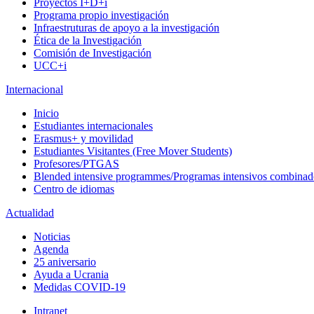
Proyectos I+D+i
Programa propio investigación
Infraestruturas de apoyo a la investigación
Ética de la Investigación
Comisión de Investigación
UCC+i
Internacional
Inicio
Estudiantes internacionales
Erasmus+ y movilidad
Estudiantes Visitantes (Free Mover Students)
Profesores/PTGAS
Blended intensive programmes/Programas intensivos combinad
Centro de idiomas
Actualidad
Noticias
Agenda
25 aniversario
Ayuda a Ucrania
Medidas COVID-19
Intranet