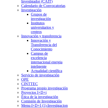
Investigador (CAIT)
Calendario de Convocatorias
Investigación
Grupos de
investigación
Institutos
universitarios y
centros
Innovación y transferencia
Innovación y
Transferencia del
Conocimiento
Campus de
excelencia
internacional energia
inteligente
Actualidad científica
Servicio de investigación
OPE
CINTTEC
Programa propio investigación
Proyectos I+D+i
Ética de la investigación
Comisión de Investigación
Menu-I+D+I (1)-Investigacion