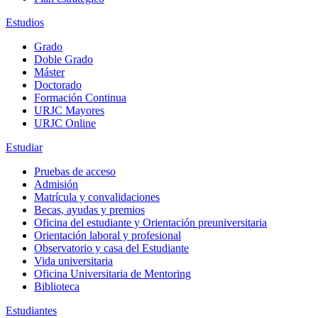
Estudios
Grado
Doble Grado
Máster
Doctorado
Formación Continua
URJC Mayores
URJC Online
Estudiar
Pruebas de acceso
Admisión
Matrícula y convalidaciones
Becas, ayudas y premios
Oficina del estudiante y Orientación preuniversitaria
Orientación laboral y profesional
Observatorio y casa del Estudiante
Vida universitaria
Oficina Universitaria de Mentoring
Biblioteca
Estudiantes