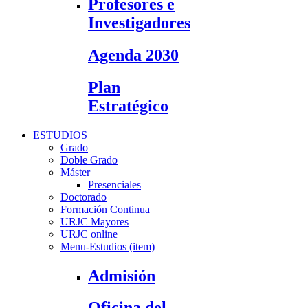
Profesores e
Investigadores
Agenda 2030
Plan
Estratégico
ESTUDIOS
Grado
Doble Grado
Máster
Presenciales
Doctorado
Formación Continua
URJC Mayores
URJC online
Menu-Estudios (item)
Admisión
Oficina del