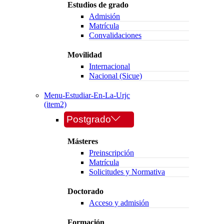
Estudios de grado
Admisión
Matrícula
Convalidaciones
Movilidad
Internacional
Nacional (Sicue)
Menu-Estudiar-En-La-Urjc
(item2)
Postgrado
Másteres
Preinscripción
Matrícula
Solicitudes y Normativa
Doctorado
Acceso y admisión
Formación