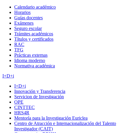
Calendario académico
Horarios
Guías docentes
Exámenes
Seguro escolar
Trámites académicos
Títulos y certificados
RAC
TFG
Prácticas externas
Idioma moderno
Normativa académica
I+D+i
I+D+i
Innovación y Transferencia
Servicion de Investigación
OPE
CINTTEC
HRS4R
Mentoría para la Investigación Euriclea
Centro de Atracción e Internacionalización del Talento
Investigador (CAIT)