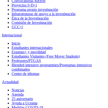
Convocatorias RRHH
Proyectos I+D+i
Programa propio investigación
Infraestruturas de apoyo a la investigación
Ética de la Investigación
Comisión de Investigación
UCC+i
Internacional
Inicio
Estudiantes internacionales
Erasmus+ y movilidad
Estudiantes Visitantes (Free Mover Students)
Profesores/PTGAS
Blended intensive programmes/Programas intensivos
combinados
Centro de idiomas
Actualidad
Noticias
Agenda
25 aniversario
Ayuda a Ucrania
Medidas COVID-19