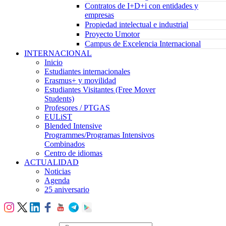
Contratos de I+D+i con entidades y
empresas
Propiedad intelectual e industrial
Proyecto Umotor
Campus de Excelencia Internacional
INTERNACIONAL
Inicio
Estudiantes internacionales
Erasmus+ y movilidad
Estudiantes Visitantes (Free Mover
Students)
Profesores / PTGAS
EULiST
Blended Intensive
Programmes/Programas Intensivos
Combinados
Centro de idiomas
ACTUALIDAD
Noticias
Agenda
25 aniversario