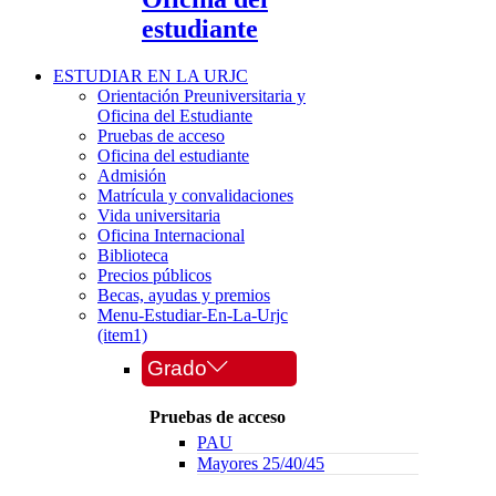
estudiante
ESTUDIAR EN LA URJC
Orientación Preuniversitaria y
Oficina del Estudiante
Pruebas de acceso
Oficina del estudiante
Admisión
Matrícula y convalidaciones
Vida universitaria
Oficina Internacional
Biblioteca
Precios públicos
Becas, ayudas y premios
Menu-Estudiar-En-La-Urjc
(item1)
Grado
Pruebas de acceso
PAU
Mayores 25/40/45