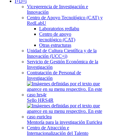
I+D+i
Vicegerencia de Investigación e
Innovación
Centro de Apoyo Tecnológico (CAT) y
RedLabU
Laboratorios redlabu
Centro de apoyo
tecnológico (CAT)
Otras estructuras
Unidad de Cultura Científica y de la
Innovación (UCC+i)
Servicio de Gestión Económica de la
Investigación
Contratación de Personal de
Investigación
Sello HRS4R
Mentoría para la investigación Euriclea
Centro de Atracción e
Internacionalización del Talento