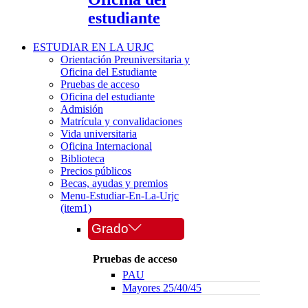
estudiante
ESTUDIAR EN LA URJC
Orientación Preuniversitaria y
Oficina del Estudiante
Pruebas de acceso
Oficina del estudiante
Admisión
Matrícula y convalidaciones
Vida universitaria
Oficina Internacional
Biblioteca
Precios públicos
Becas, ayudas y premios
Menu-Estudiar-En-La-Urjc
(item1)
Grado
Pruebas de acceso
PAU
Mayores 25/40/45