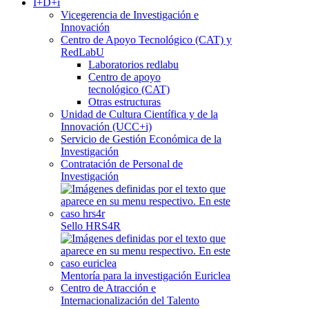
I+D+i
Vicegerencia de Investigación e
Innovación
Centro de Apoyo Tecnológico (CAT) y
RedLabU
Laboratorios redlabu
Centro de apoyo
tecnológico (CAT)
Otras estructuras
Unidad de Cultura Científica y de la
Innovación (UCC+i)
Servicio de Gestión Económica de la
Investigación
Contratación de Personal de
Investigación
Sello HRS4R
Mentoría para la investigación Euriclea
Centro de Atracción e
Internacionalización del Talento