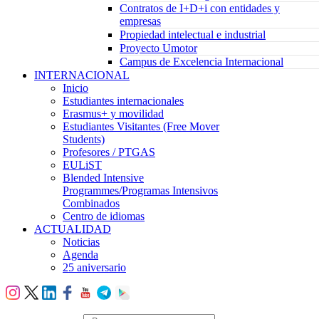
Contratos de I+D+i con entidades y
empresas
Propiedad intelectual e industrial
Proyecto Umotor
Campus de Excelencia Internacional
INTERNACIONAL
Inicio
Estudiantes internacionales
Erasmus+ y movilidad
Estudiantes Visitantes (Free Mover
Students)
Profesores / PTGAS
EULiST
Blended Intensive
Programmes/Programas Intensivos
Combinados
Centro de idiomas
ACTUALIDAD
Noticias
Agenda
25 aniversario