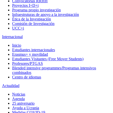
Convocatorias RRHH
Proyectos I+D+i
Programa propio investigación
Infraestruturas de apoyo a la investigación
Ética de la Investigación
Comisión de Investigación
UCC+i
Internacional
Inicio
Estudiantes internacionales
Erasmus+ y movilidad
Estudiantes Visitantes (Free Mover Students)
Profesores/PTGAS
Blended intensive programmes/Programas intensivos
combinados
Centro de idiomas
Actualidad
Noticias
Agenda
25 aniversario
Ayuda a Ucrania
Medidas COVID-19