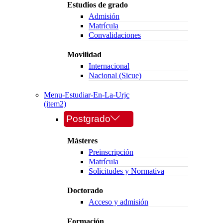
Estudios de grado
Admisión
Matrícula
Convalidaciones
Movilidad
Internacional
Nacional (Sicue)
Menu-Estudiar-En-La-Urjc
(item2)
Postgrado
Másteres
Preinscripción
Matrícula
Solicitudes y Normativa
Doctorado
Acceso y admisión
Formación