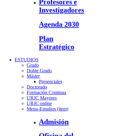
Profesores e
Investigadores
Agenda 2030
Plan
Estratégico
ESTUDIOS
Grado
Doble Grado
Máster
Presenciales
Doctorado
Formación Continua
URJC Mayores
URJC online
Menu-Estudios (item)
Admisión
Oficina del