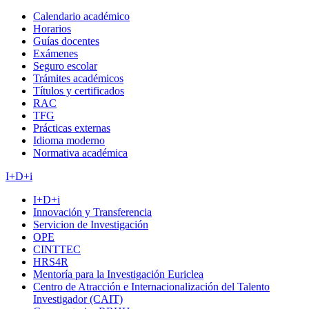
Calendario académico
Horarios
Guías docentes
Exámenes
Seguro escolar
Trámites académicos
Títulos y certificados
RAC
TFG
Prácticas externas
Idioma moderno
Normativa académica
I+D+i
I+D+i
Innovación y Transferencia
Servicion de Investigación
OPE
CINTTEC
HRS4R
Mentoría para la Investigación Euriclea
Centro de Atracción e Internacionalización del Talento
Investigador (CAIT)