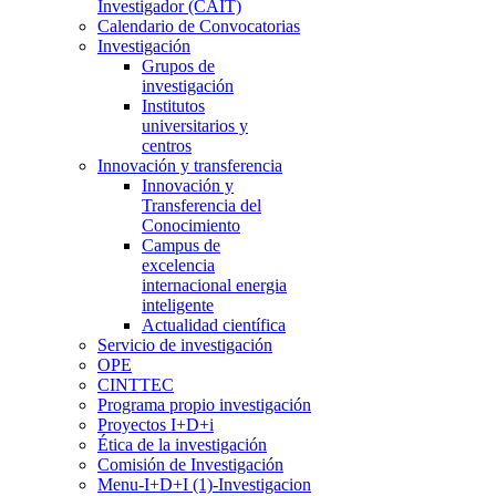
Investigador (CAIT)
Calendario de Convocatorias
Investigación
Grupos de
investigación
Institutos
universitarios y
centros
Innovación y transferencia
Innovación y
Transferencia del
Conocimiento
Campus de
excelencia
internacional energia
inteligente
Actualidad científica
Servicio de investigación
OPE
CINTTEC
Programa propio investigación
Proyectos I+D+i
Ética de la investigación
Comisión de Investigación
Menu-I+D+I (1)-Investigacion