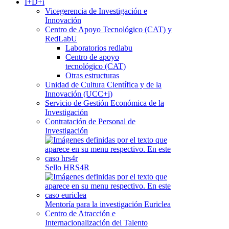
I+D+i
Vicegerencia de Investigación e
Innovación
Centro de Apoyo Tecnológico (CAT) y
RedLabU
Laboratorios redlabu
Centro de apoyo
tecnológico (CAT)
Otras estructuras
Unidad de Cultura Científica y de la
Innovación (UCC+i)
Servicio de Gestión Económica de la
Investigación
Contratación de Personal de
Investigación
Sello HRS4R
Mentoría para la investigación Euriclea
Centro de Atracción e
Internacionalización del Talento