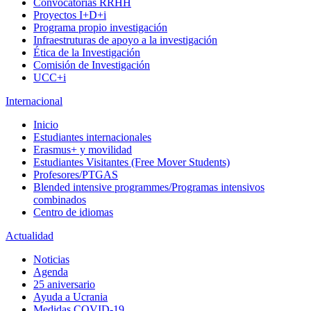
Convocatorias RRHH
Proyectos I+D+i
Programa propio investigación
Infraestruturas de apoyo a la investigación
Ética de la Investigación
Comisión de Investigación
UCC+i
Internacional
Inicio
Estudiantes internacionales
Erasmus+ y movilidad
Estudiantes Visitantes (Free Mover Students)
Profesores/PTGAS
Blended intensive programmes/Programas intensivos
combinados
Centro de idiomas
Actualidad
Noticias
Agenda
25 aniversario
Ayuda a Ucrania
Medidas COVID-19