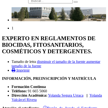
búsqueda
1
EXPERTO EN REGLAMENTOS DE
BIOCIDAS, FITOSANITARIOS,
COSMÉTICOS Y DETERGENTES.
Tamaño de letra
disminuir el tamaño de la fuente
aumentar
tamaño de la fuente
Imprimir
INFORMACIÓN, PREINSCRIPCIÓN Y MATRÍCULA
Formación Continua
Teléfono:
91 665 5060
Dirección Académica:
Yolanda Segura Urraca
||
Yolanda
Valcárcel Rivera
Buzón de Ayuda al Estudiante