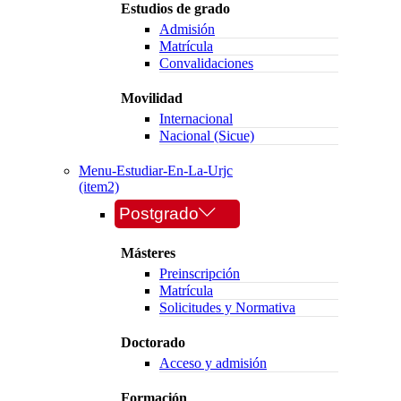
Estudios de grado
Admisión
Matrícula
Convalidaciones
Movilidad
Internacional
Nacional (Sicue)
Menu-Estudiar-En-La-Urjc
(item2)
Postgrado
Másteres
Preinscripción
Matrícula
Solicitudes y Normativa
Doctorado
Acceso y admisión
Formación