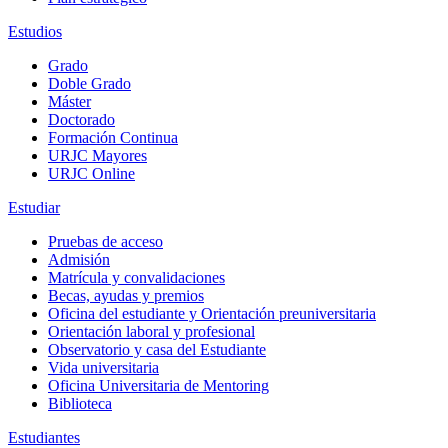
Estudios
Grado
Doble Grado
Máster
Doctorado
Formación Continua
URJC Mayores
URJC Online
Estudiar
Pruebas de acceso
Admisión
Matrícula y convalidaciones
Becas, ayudas y premios
Oficina del estudiante y Orientación preuniversitaria
Orientación laboral y profesional
Observatorio y casa del Estudiante
Vida universitaria
Oficina Universitaria de Mentoring
Biblioteca
Estudiantes