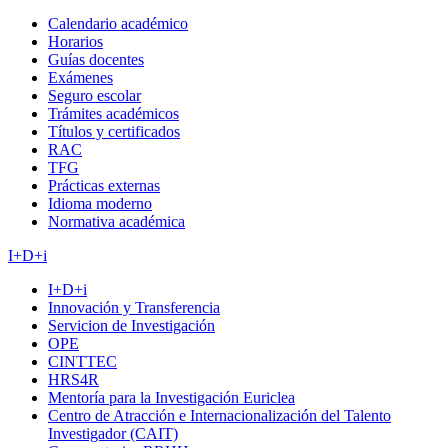
Calendario académico
Horarios
Guías docentes
Exámenes
Seguro escolar
Trámites académicos
Títulos y certificados
RAC
TFG
Prácticas externas
Idioma moderno
Normativa académica
I+D+i
I+D+i
Innovación y Transferencia
Servicion de Investigación
OPE
CINTTEC
HRS4R
Mentoría para la Investigación Euriclea
Centro de Atracción e Internacionalización del Talento
Investigador (CAIT)