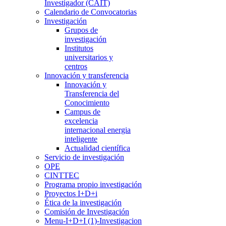
Investigador (CAIT)
Calendario de Convocatorias
Investigación
Grupos de
investigación
Institutos
universitarios y
centros
Innovación y transferencia
Innovación y
Transferencia del
Conocimiento
Campus de
excelencia
internacional energia
inteligente
Actualidad científica
Servicio de investigación
OPE
CINTTEC
Programa propio investigación
Proyectos I+D+i
Ética de la investigación
Comisión de Investigación
Menu-I+D+I (1)-Investigacion