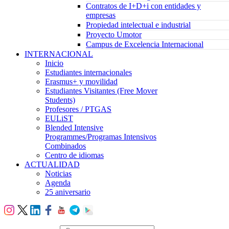
Contratos de I+D+i con entidades y
empresas
Propiedad intelectual e industrial
Proyecto Umotor
Campus de Excelencia Internacional
INTERNACIONAL
Inicio
Estudiantes internacionales
Erasmus+ y movilidad
Estudiantes Visitantes (Free Mover
Students)
Profesores / PTGAS
EULiST
Blended Intensive
Programmes/Programas Intensivos
Combinados
Centro de idiomas
ACTUALIDAD
Noticias
Agenda
25 aniversario