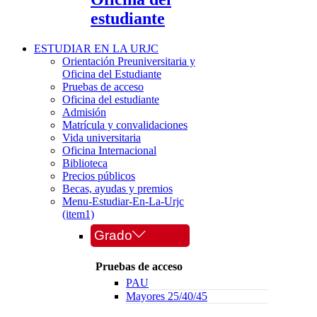
estudiante
ESTUDIAR EN LA URJC
Orientación Preuniversitaria y
Oficina del Estudiante
Pruebas de acceso
Oficina del estudiante
Admisión
Matrícula y convalidaciones
Vida universitaria
Oficina Internacional
Biblioteca
Precios públicos
Becas, ayudas y premios
Menu-Estudiar-En-La-Urjc
(item1)
Grado
Pruebas de acceso
PAU
Mayores 25/40/45