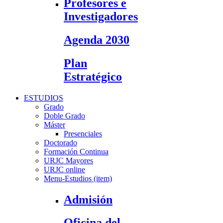
Profesores e
Investigadores
Agenda 2030
Plan
Estratégico
ESTUDIOS
Grado
Doble Grado
Máster
Presenciales
Doctorado
Formación Continua
URJC Mayores
URJC online
Menu-Estudios (item)
Admisión
Oficina del