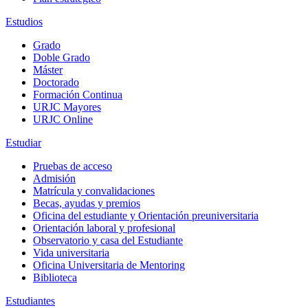
Estudios
Grado
Doble Grado
Máster
Doctorado
Formación Continua
URJC Mayores
URJC Online
Estudiar
Pruebas de acceso
Admisión
Matrícula y convalidaciones
Becas, ayudas y premios
Oficina del estudiante y Orientación preuniversitaria
Orientación laboral y profesional
Observatorio y casa del Estudiante
Vida universitaria
Oficina Universitaria de Mentoring
Biblioteca
Estudiantes