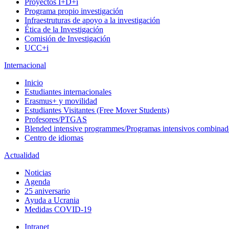
Proyectos I+D+i
Programa propio investigación
Infraestruturas de apoyo a la investigación
Ética de la Investigación
Comisión de Investigación
UCC+i
Internacional
Inicio
Estudiantes internacionales
Erasmus+ y movilidad
Estudiantes Visitantes (Free Mover Students)
Profesores/PTGAS
Blended intensive programmes/Programas intensivos combinad
Centro de idiomas
Actualidad
Noticias
Agenda
25 aniversario
Ayuda a Ucrania
Medidas COVID-19
Intranet