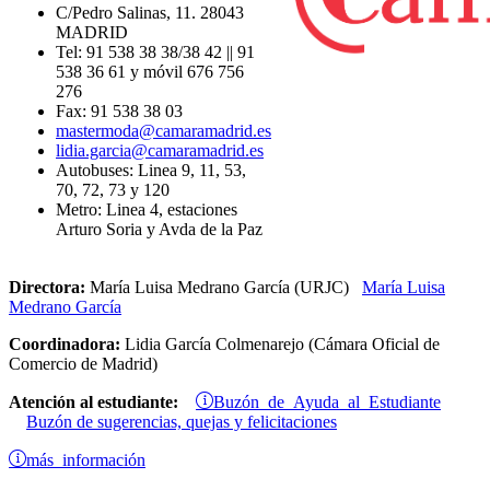
C/Pedro Salinas, 11. 28043
MADRID
Tel: 91 538 38 38/38 42 || 91
538 36 61 y móvil 676 756
276
Fax: 91 538 38 03
mastermoda@camaramadrid.es
lidia.garcia@camaramadrid.es
Autobuses: Linea 9, 11, 53,
70, 72, 73 y 120
Metro: Linea 4, estaciones
Arturo Soria y Avda de la Paz
Directora:
María Luisa Medrano García (URJC)
María Luisa
Medrano García
Coordinadora:
Lidia García Colmenarejo (Cámara Oficial de
Comercio de Madrid)
Buzón de Ayuda al Estudiante
Atención al estudiante:
Buzón de sugerencias, quejas y felicitaciones
más información