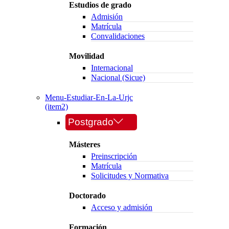
Estudios de grado
Admisión
Matrícula
Convalidaciones
Movilidad
Internacional
Nacional (Sicue)
Menu-Estudiar-En-La-Urjc
(item2)
Postgrado
Másteres
Preinscripción
Matrícula
Solicitudes y Normativa
Doctorado
Acceso y admisión
Formación