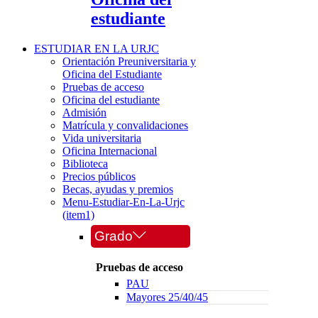
estudiante
ESTUDIAR EN LA URJC
Orientación Preuniversitaria y
Oficina del Estudiante
Pruebas de acceso
Oficina del estudiante
Admisión
Matrícula y convalidaciones
Vida universitaria
Oficina Internacional
Biblioteca
Precios públicos
Becas, ayudas y premios
Menu-Estudiar-En-La-Urjc
(item1)
Grado
Pruebas de acceso
PAU
Mayores 25/40/45