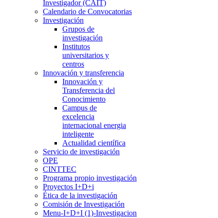
Investigador (CAIT)
Calendario de Convocatorias
Investigación
Grupos de
investigación
Institutos
universitarios y
centros
Innovación y transferencia
Innovación y
Transferencia del
Conocimiento
Campus de
excelencia
internacional energia
inteligente
Actualidad científica
Servicio de investigación
OPE
CINTTEC
Programa propio investigación
Proyectos I+D+i
Ética de la investigación
Comisión de Investigación
Menu-I+D+I (1)-Investigacion