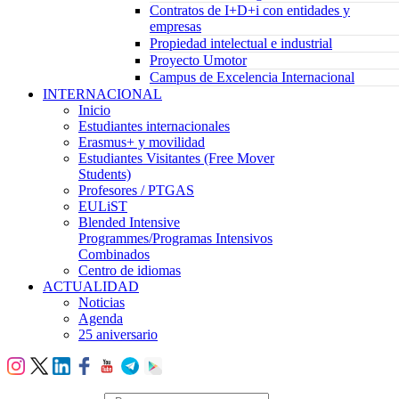
Contratos de I+D+i con entidades y
empresas
Propiedad intelectual e industrial
Proyecto Umotor
Campus de Excelencia Internacional
INTERNACIONAL
Inicio
Estudiantes internacionales
Erasmus+ y movilidad
Estudiantes Visitantes (Free Mover
Students)
Profesores / PTGAS
EULiST
Blended Intensive
Programmes/Programas Intensivos
Combinados
Centro de idiomas
ACTUALIDAD
Noticias
Agenda
25 aniversario