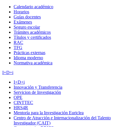
Calendario académico
Horarios
Guías docentes
Exámenes
Seguro escolar
Trámites académicos
Títulos y certificados
RAC
TFG
Prácticas externas
Idioma moderno
Normativa académica
I+D+i
I+D+i
Innovación y Transferencia
Servicion de Investigación
OPE
CINTTEC
HRS4R
Mentoría para la Investigación Euriclea
Centro de Atracción e Internacionalización del Talento
Investigador (CAIT)