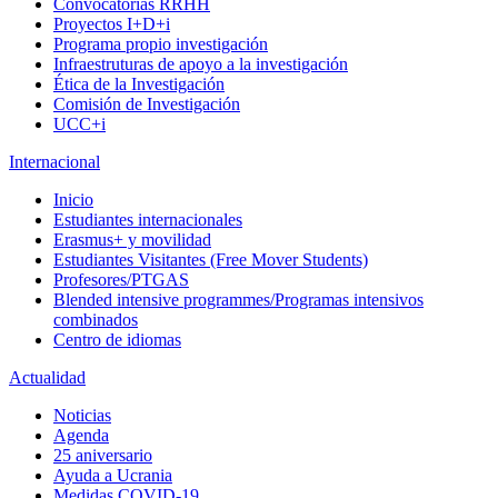
Convocatorias RRHH
Proyectos I+D+i
Programa propio investigación
Infraestruturas de apoyo a la investigación
Ética de la Investigación
Comisión de Investigación
UCC+i
Internacional
Inicio
Estudiantes internacionales
Erasmus+ y movilidad
Estudiantes Visitantes (Free Mover Students)
Profesores/PTGAS
Blended intensive programmes/Programas intensivos
combinados
Centro de idiomas
Actualidad
Noticias
Agenda
25 aniversario
Ayuda a Ucrania
Medidas COVID-19