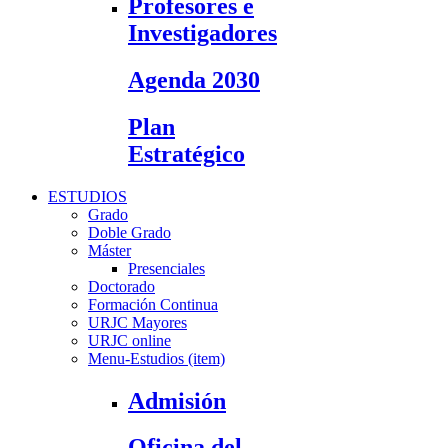
Profesores e
Investigadores
Agenda 2030
Plan
Estratégico
ESTUDIOS
Grado
Doble Grado
Máster
Presenciales
Doctorado
Formación Continua
URJC Mayores
URJC online
Menu-Estudios (item)
Admisión
Oficina del