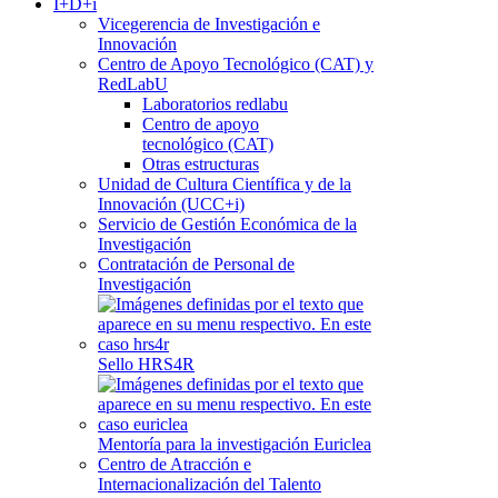
I+D+i
Vicegerencia de Investigación e
Innovación
Centro de Apoyo Tecnológico (CAT) y
RedLabU
Laboratorios redlabu
Centro de apoyo
tecnológico (CAT)
Otras estructuras
Unidad de Cultura Científica y de la
Innovación (UCC+i)
Servicio de Gestión Económica de la
Investigación
Contratación de Personal de
Investigación
Sello HRS4R
Mentoría para la investigación Euriclea
Centro de Atracción e
Internacionalización del Talento