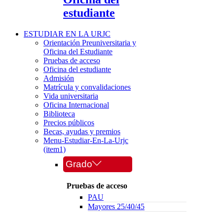
estudiante
ESTUDIAR EN LA URJC
Orientación Preuniversitaria y
Oficina del Estudiante
Pruebas de acceso
Oficina del estudiante
Admisión
Matrícula y convalidaciones
Vida universitaria
Oficina Internacional
Biblioteca
Precios públicos
Becas, ayudas y premios
Menu-Estudiar-En-La-Urjc
(item1)
Grado
Pruebas de acceso
PAU
Mayores 25/40/45