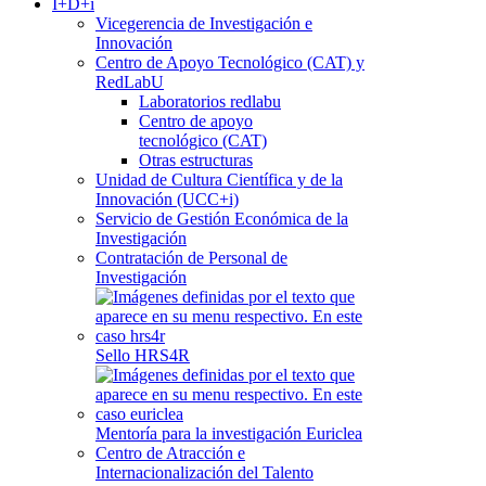
I+D+i
Vicegerencia de Investigación e
Innovación
Centro de Apoyo Tecnológico (CAT) y
RedLabU
Laboratorios redlabu
Centro de apoyo
tecnológico (CAT)
Otras estructuras
Unidad de Cultura Científica y de la
Innovación (UCC+i)
Servicio de Gestión Económica de la
Investigación
Contratación de Personal de
Investigación
Sello HRS4R
Mentoría para la investigación Euriclea
Centro de Atracción e
Internacionalización del Talento