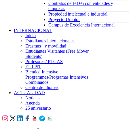
Contratos de I+D+i con entidades y
empresas
Propiedad intelectual e industrial
Proyecto Umotor
Campus de Excelencia Internacional
INTERNACIONAL
Inicio
Estudiantes internacionales
Erasmus+ y movilidad
Estudiantes Visitantes (Free Mover
Students)
Profesores / PTGAS
EULiST
Blended Intensive
Programmes/Programas Intensivos
Combinados
Centro de idiomas
ACTUALIDAD
Noticias
Agenda
25 aniversario