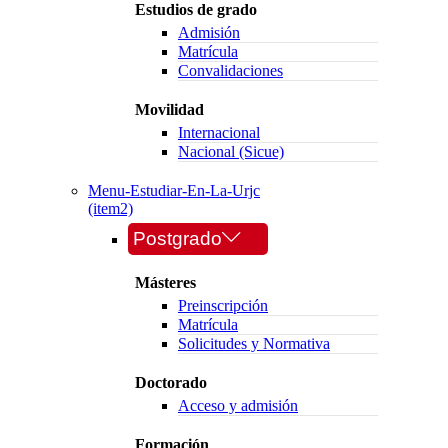
Estudios de grado
Admisión
Matrícula
Convalidaciones
Movilidad
Internacional
Nacional (Sicue)
Menu-Estudiar-En-La-Urjc
(item2)
Postgrado
Másteres
Preinscripción
Matrícula
Solicitudes y Normativa
Doctorado
Acceso y admisión
Formación