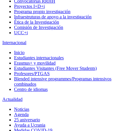
Convocatorias RRHH
Proyectos I+D+i
Programa propio investigación
Infraestruturas de apoyo a la investigación
Ética de la Investigación
Comisión de Investigación
UCC+i
Internacional
Inicio
Estudiantes internacionales
Erasmus+ y movilidad
Estudiantes Visitantes (Free Mover Students)
Profesores/PTGAS
Blended intensive programmes/Programas intensivos
combinados
Centro de idiomas
Actualidad
Noticias
Agenda
25 aniversario
Ayuda a Ucrania
Medidas COVID-19