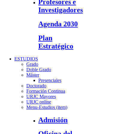
Profesores e
Investigadores
Agenda 2030
Plan
Estratégico
ESTUDIOS
Grado
Doble Grado
Máster
Presenciales
Doctorado
Formación Continua
URJC Mayores
URJC online
Menu-Estudios (item)
Admisión
Oficina del