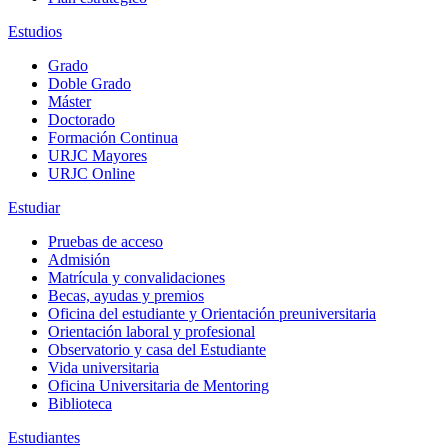
Estudios
Grado
Doble Grado
Máster
Doctorado
Formación Continua
URJC Mayores
URJC Online
Estudiar
Pruebas de acceso
Admisión
Matrícula y convalidaciones
Becas, ayudas y premios
Oficina del estudiante y Orientación preuniversitaria
Orientación laboral y profesional
Observatorio y casa del Estudiante
Vida universitaria
Oficina Universitaria de Mentoring
Biblioteca
Estudiantes