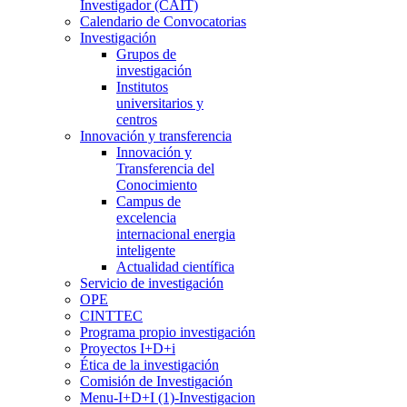
Investigador (CAIT)
Calendario de Convocatorias
Investigación
Grupos de
investigación
Institutos
universitarios y
centros
Innovación y transferencia
Innovación y
Transferencia del
Conocimiento
Campus de
excelencia
internacional energia
inteligente
Actualidad científica
Servicio de investigación
OPE
CINTTEC
Programa propio investigación
Proyectos I+D+i
Ética de la investigación
Comisión de Investigación
Menu-I+D+I (1)-Investigacion