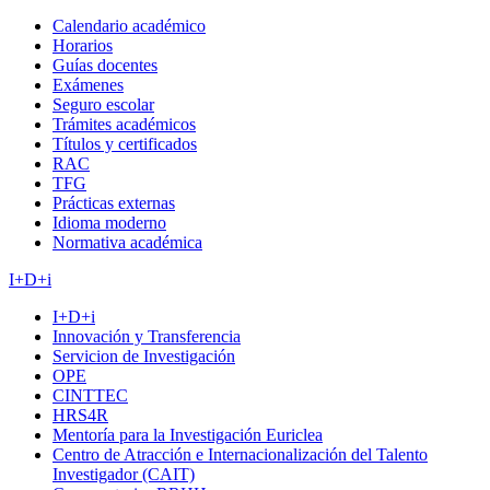
Calendario académico
Horarios
Guías docentes
Exámenes
Seguro escolar
Trámites académicos
Títulos y certificados
RAC
TFG
Prácticas externas
Idioma moderno
Normativa académica
I+D+i
I+D+i
Innovación y Transferencia
Servicion de Investigación
OPE
CINTTEC
HRS4R
Mentoría para la Investigación Euriclea
Centro de Atracción e Internacionalización del Talento
Investigador (CAIT)