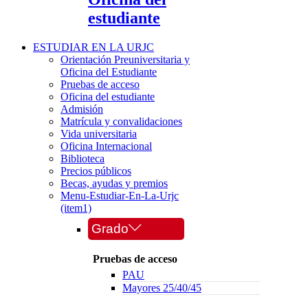
estudiante
ESTUDIAR EN LA URJC
Orientación Preuniversitaria y
Oficina del Estudiante
Pruebas de acceso
Oficina del estudiante
Admisión
Matrícula y convalidaciones
Vida universitaria
Oficina Internacional
Biblioteca
Precios públicos
Becas, ayudas y premios
Menu-Estudiar-En-La-Urjc
(item1)
Grado
Pruebas de acceso
PAU
Mayores 25/40/45