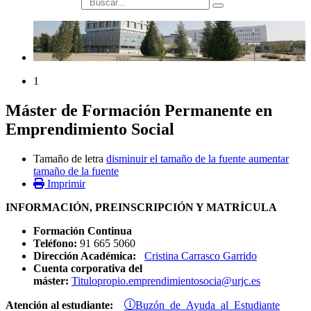
búsqueda
1
Máster de Formación Permanente en
Emprendimiento Social
Tamaño de letra
disminuir el tamaño de la fuente
aumentar
tamaño de la fuente
Imprimir
INFORMACIÓN, PREINSCRIPCIÓN Y MATRÍCULA
Formación Continua
Teléfono:
91 665 5060
Dirección Académica:
Cristina Carrasco Garrido
Cuenta corporativa del
máster:
Titulopropio.emprendimientosocia@urjc.es
Buzón de Ayuda al Estudiante
Atención al estudiante: