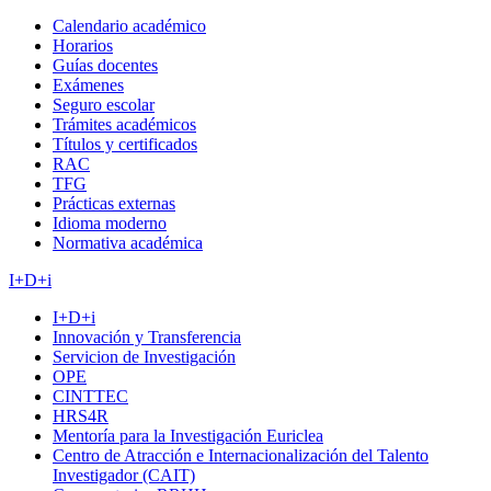
Calendario académico
Horarios
Guías docentes
Exámenes
Seguro escolar
Trámites académicos
Títulos y certificados
RAC
TFG
Prácticas externas
Idioma moderno
Normativa académica
I+D+i
I+D+i
Innovación y Transferencia
Servicion de Investigación
OPE
CINTTEC
HRS4R
Mentoría para la Investigación Euriclea
Centro de Atracción e Internacionalización del Talento
Investigador (CAIT)