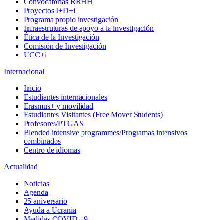
Convocatorias RRHH
Proyectos I+D+i
Programa propio investigación
Infraestruturas de apoyo a la investigación
Ética de la Investigación
Comisión de Investigación
UCC+i
Internacional
Inicio
Estudiantes internacionales
Erasmus+ y movilidad
Estudiantes Visitantes (Free Mover Students)
Profesores/PTGAS
Blended intensive programmes/Programas intensivos
combinados
Centro de idiomas
Actualidad
Noticias
Agenda
25 aniversario
Ayuda a Ucrania
Medidas COVID-19