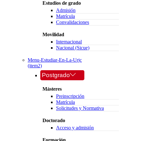
Estudios de grado
Admisión
Matrícula
Convalidaciones
Movilidad
Internacional
Nacional (Sicue)
Menu-Estudiar-En-La-Urjc
(item2)
Postgrado
Másteres
Preinscripción
Matrícula
Solicitudes y Normativa
Doctorado
Acceso y admisión
Formación