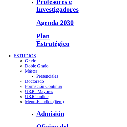
Profesores e
Investigadores
Agenda 2030
Plan
Estratégico
ESTUDIOS
Grado
Doble Grado
Máster
Presenciales
Doctorado
Formación Continua
URJC Mayores
URJC online
Menu-Estudios (item)
Admisión
Oficina del