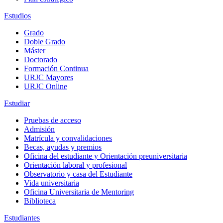
Estudios
Grado
Doble Grado
Máster
Doctorado
Formación Continua
URJC Mayores
URJC Online
Estudiar
Pruebas de acceso
Admisión
Matrícula y convalidaciones
Becas, ayudas y premios
Oficina del estudiante y Orientación preuniversitaria
Orientación laboral y profesional
Observatorio y casa del Estudiante
Vida universitaria
Oficina Universitaria de Mentoring
Biblioteca
Estudiantes