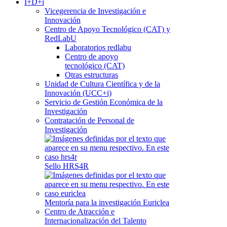
I+D+i
Vicegerencia de Investigación e
Innovación
Centro de Apoyo Tecnológico (CAT) y
RedLabU
Laboratorios redlabu
Centro de apoyo
tecnológico (CAT)
Otras estructuras
Unidad de Cultura Científica y de la
Innovación (UCC+i)
Servicio de Gestión Económica de la
Investigación
Contratación de Personal de
Investigación
Sello HRS4R
Mentoría para la investigación Euriclea
Centro de Atracción e
Internacionalización del Talento