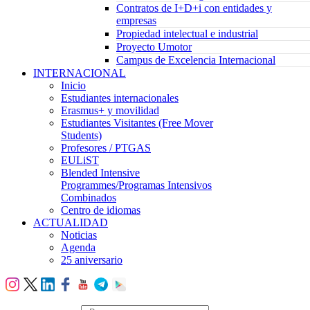
Contratos de I+D+i con entidades y
empresas
Propiedad intelectual e industrial
Proyecto Umotor
Campus de Excelencia Internacional
INTERNACIONAL
Inicio
Estudiantes internacionales
Erasmus+ y movilidad
Estudiantes Visitantes (Free Mover
Students)
Profesores / PTGAS
EULiST
Blended Intensive
Programmes/Programas Intensivos
Combinados
Centro de idiomas
ACTUALIDAD
Noticias
Agenda
25 aniversario