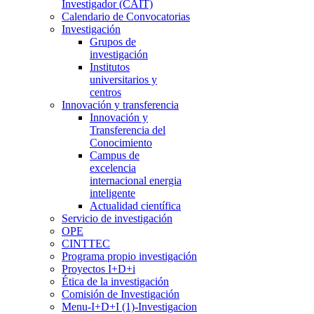
Investigador (CAIT)
Calendario de Convocatorias
Investigación
Grupos de
investigación
Institutos
universitarios y
centros
Innovación y transferencia
Innovación y
Transferencia del
Conocimiento
Campus de
excelencia
internacional energia
inteligente
Actualidad científica
Servicio de investigación
OPE
CINTTEC
Programa propio investigación
Proyectos I+D+i
Ética de la investigación
Comisión de Investigación
Menu-I+D+I (1)-Investigacion