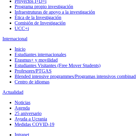
Proyectos I+D+i
Programa propio investigación
Infraestruturas de apoyo a la investigación
Ética de la Investigación
Comisión de Investigación
UCC+i
Internacional
Inicio
Estudiantes internacionales
Erasmus+ y movilidad
Estudiantes Visitantes (Free Mover Students)
Profesores/PTGAS
Blended intensive programmes/Programas intensivos combinad
Centro de idiomas
Actualidad
Noticias
Agenda
25 aniversario
Ayuda a Ucrania
Medidas COVID-19
Intranet