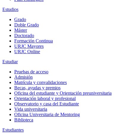
Estudios
Grado
Doble Grado
Máster
Doctorado
Formación Continua
URJC Mayores
URJC Online
Estudiar
Pruebas de acceso
Admisión
Matrícula y convalidaciones
Becas, ayudas y premios
Oficina del estudiante y Orientación preuniversitaria
Orientación laboral y profesional
Observatorio y casa del Estudiante
Vida universitaria
Oficina Universitaria de Mentoring
Biblioteca
Estudiantes