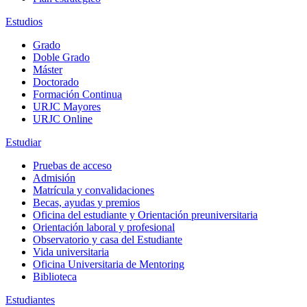
Estudios
Grado
Doble Grado
Máster
Doctorado
Formación Continua
URJC Mayores
URJC Online
Estudiar
Pruebas de acceso
Admisión
Matrícula y convalidaciones
Becas, ayudas y premios
Oficina del estudiante y Orientación preuniversitaria
Orientación laboral y profesional
Observatorio y casa del Estudiante
Vida universitaria
Oficina Universitaria de Mentoring
Biblioteca
Estudiantes