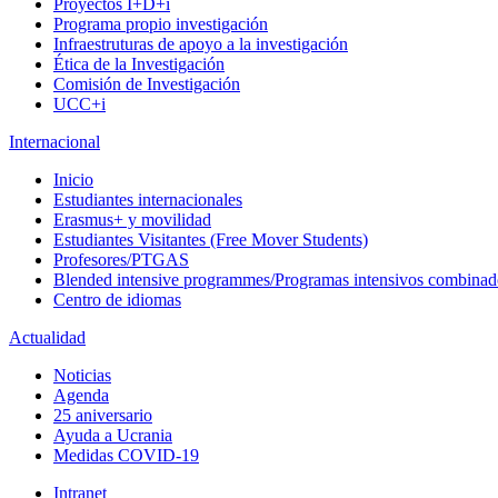
Proyectos I+D+i
Programa propio investigación
Infraestruturas de apoyo a la investigación
Ética de la Investigación
Comisión de Investigación
UCC+i
Internacional
Inicio
Estudiantes internacionales
Erasmus+ y movilidad
Estudiantes Visitantes (Free Mover Students)
Profesores/PTGAS
Blended intensive programmes/Programas intensivos combinad
Centro de idiomas
Actualidad
Noticias
Agenda
25 aniversario
Ayuda a Ucrania
Medidas COVID-19
Intranet