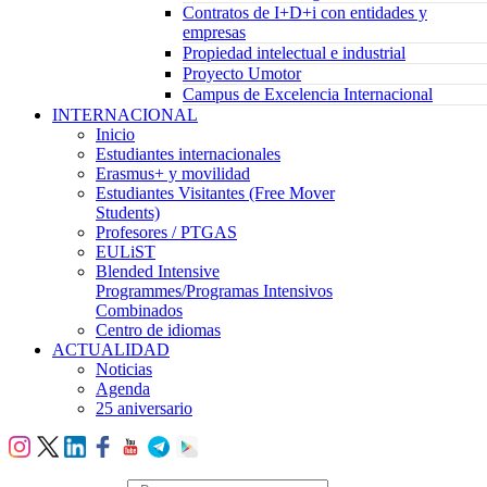
Contratos de I+D+i con entidades y
empresas
Propiedad intelectual e industrial
Proyecto Umotor
Campus de Excelencia Internacional
INTERNACIONAL
Inicio
Estudiantes internacionales
Erasmus+ y movilidad
Estudiantes Visitantes (Free Mover
Students)
Profesores / PTGAS
EULiST
Blended Intensive
Programmes/Programas Intensivos
Combinados
Centro de idiomas
ACTUALIDAD
Noticias
Agenda
25 aniversario