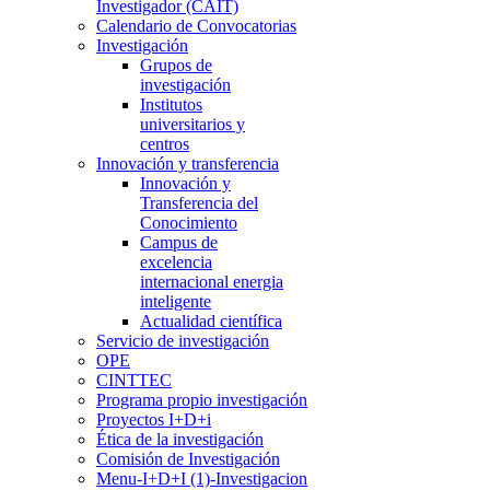
Investigador (CAIT)
Calendario de Convocatorias
Investigación
Grupos de
investigación
Institutos
universitarios y
centros
Innovación y transferencia
Innovación y
Transferencia del
Conocimiento
Campus de
excelencia
internacional energia
inteligente
Actualidad científica
Servicio de investigación
OPE
CINTTEC
Programa propio investigación
Proyectos I+D+i
Ética de la investigación
Comisión de Investigación
Menu-I+D+I (1)-Investigacion