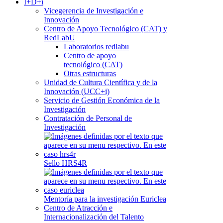
I+D+i
Vicegerencia de Investigación e
Innovación
Centro de Apoyo Tecnológico (CAT) y
RedLabU
Laboratorios redlabu
Centro de apoyo
tecnológico (CAT)
Otras estructuras
Unidad de Cultura Científica y de la
Innovación (UCC+i)
Servicio de Gestión Económica de la
Investigación
Contratación de Personal de
Investigación
Sello HRS4R
Mentoría para la investigación Euriclea
Centro de Atracción e
Internacionalización del Talento