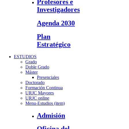
Profesores e
Investigadores
Agenda 2030
Plan
Estratégico
ESTUDIOS
Grado
Doble Grado
Máster
Presenciales
Doctorado
Formación Continua
URJC Mayores
URJC online
Menu-Estudios (item)
Admisión
Oficina del