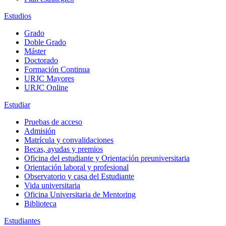
Estudios
Grado
Doble Grado
Máster
Doctorado
Formación Continua
URJC Mayores
URJC Online
Estudiar
Pruebas de acceso
Admisión
Matrícula y convalidaciones
Becas, ayudas y premios
Oficina del estudiante y Orientación preuniversitaria
Orientación laboral y profesional
Observatorio y casa del Estudiante
Vida universitaria
Oficina Universitaria de Mentoring
Biblioteca
Estudiantes