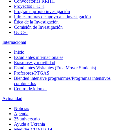
Convocatorias RRHH
Proyectos I+D+i
Programa propio investigación
Infraestruturas de apoyo a la investigación
Ética de la Investigación
Comisión de Investigación
UCC+i
Internacional
Inicio
Estudiantes internacionales
Erasmus+ y movilidad
Estudiantes Visitantes (Free Mover Students)
Profesores/PTGAS
Blended intensive programmes/Programas intensivos
combinados
Centro de idiomas
Actualidad
Noticias
Agenda
25 aniversario
Ayuda a Ucrania
Medidas COVID-19