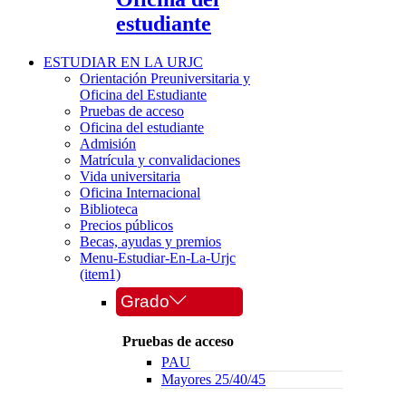
estudiante
ESTUDIAR EN LA URJC
Orientación Preuniversitaria y
Oficina del Estudiante
Pruebas de acceso
Oficina del estudiante
Admisión
Matrícula y convalidaciones
Vida universitaria
Oficina Internacional
Biblioteca
Precios públicos
Becas, ayudas y premios
Menu-Estudiar-En-La-Urjc
(item1)
Grado
Pruebas de acceso
PAU
Mayores 25/40/45