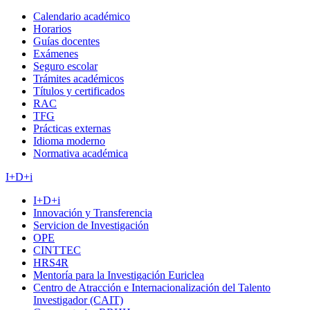
Calendario académico
Horarios
Guías docentes
Exámenes
Seguro escolar
Trámites académicos
Títulos y certificados
RAC
TFG
Prácticas externas
Idioma moderno
Normativa académica
I+D+i
I+D+i
Innovación y Transferencia
Servicion de Investigación
OPE
CINTTEC
HRS4R
Mentoría para la Investigación Euriclea
Centro de Atracción e Internacionalización del Talento
Investigador (CAIT)