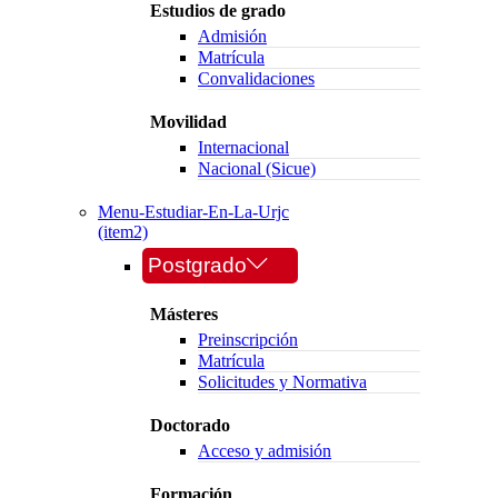
Estudios de grado
Admisión
Matrícula
Convalidaciones
Movilidad
Internacional
Nacional (Sicue)
Menu-Estudiar-En-La-Urjc
(item2)
Postgrado
Másteres
Preinscripción
Matrícula
Solicitudes y Normativa
Doctorado
Acceso y admisión
Formación