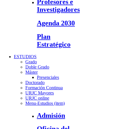
Profesores e
Investigadores
Agenda 2030
Plan
Estratégico
ESTUDIOS
Grado
Doble Grado
Máster
Presenciales
Doctorado
Formación Continua
URJC Mayores
URJC online
Menu-Estudios (item)
Admisión
Oficina del