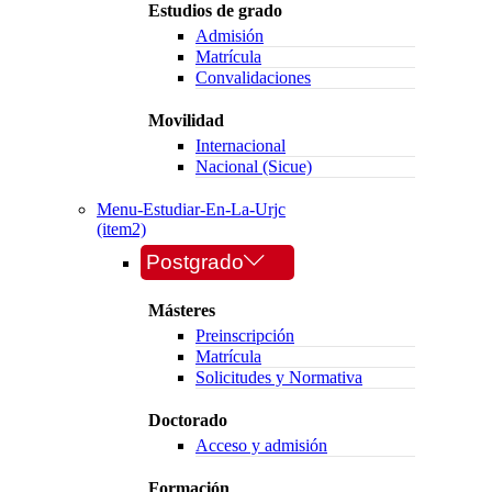
Estudios de grado
Admisión
Matrícula
Convalidaciones
Movilidad
Internacional
Nacional (Sicue)
Menu-Estudiar-En-La-Urjc
(item2)
Postgrado
Másteres
Preinscripción
Matrícula
Solicitudes y Normativa
Doctorado
Acceso y admisión
Formación