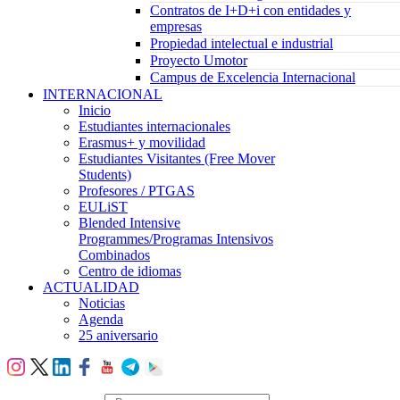
Contratos de I+D+i con entidades y
empresas
Propiedad intelectual e industrial
Proyecto Umotor
Campus de Excelencia Internacional
INTERNACIONAL
Inicio
Estudiantes internacionales
Erasmus+ y movilidad
Estudiantes Visitantes (Free Mover
Students)
Profesores / PTGAS
EULiST
Blended Intensive
Programmes/Programas Intensivos
Combinados
Centro de idiomas
ACTUALIDAD
Noticias
Agenda
25 aniversario