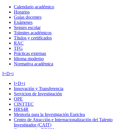
Calendario académico
Horarios
Guías docentes
Exámenes
Seguro escolar
Trámites académicos
Títulos y certificados
RAC
TFG
Prácticas externas
Idioma moderno
Normativa académica
I+D+i
I+D+i
Innovación y Transferencia
Servicion de Investigación
OPE
CINTTEC
HRS4R
Mentoría para la Investigación Euriclea
Centro de Atracción e Internacionalización del Talento
Investigador (CAIT)