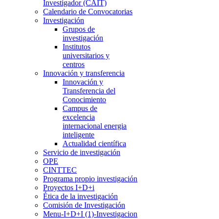
Investigador (CAIT)
Calendario de Convocatorias
Investigación
Grupos de
investigación
Institutos
universitarios y
centros
Innovación y transferencia
Innovación y
Transferencia del
Conocimiento
Campus de
excelencia
internacional energia
inteligente
Actualidad científica
Servicio de investigación
OPE
CINTTEC
Programa propio investigación
Proyectos I+D+i
Ética de la investigación
Comisión de Investigación
Menu-I+D+I (1)-Investigacion