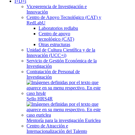
I+D+i
Vicegerencia de Investigación e
Innovación
Centro de Apoyo Tecnológico (CAT) y
RedLabU
Laboratorios redlabu
Centro de apoyo
tecnológico (CAT)
Otras estructuras
Unidad de Cultura Científica y de la
Innovación (UCC+i)
Servicio de Gestión Económica de la
Investigación
Contratación de Personal de
Investigación
Sello HRS4R
Mentoría para la investigación Euriclea
Centro de Atracción e
Internacionalización del Talento