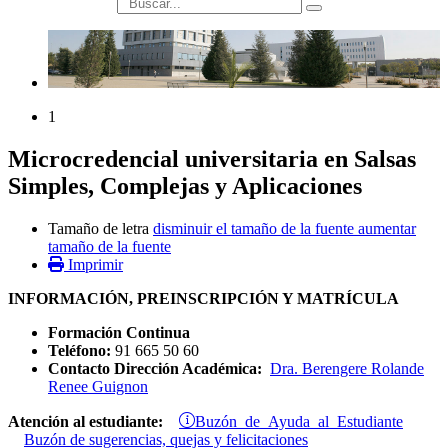
búsqueda
1
Microcredencial universitaria en Salsas
Simples, Complejas y Aplicaciones
Tamaño de letra
disminuir el tamaño de la fuente
aumentar
tamaño de la fuente
Imprimir
INFORMACIÓN, PREINSCRIPCIÓN Y MATRÍCULA
Formación Continua
Teléfono:
91 665 50 60
Contacto Dirección Académica:
Dra. Berengere Rolande
Renee Guignon
Buzón de Ayuda al Estudiante
Atención al estudiante:
Buzón de sugerencias, quejas y felicitaciones