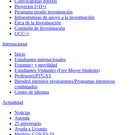
Convocatorias RRHH
Proyectos I+D+i
Programa propio investigación
Infraestruturas de apoyo a la investigación
Ética de la Investigación
Comisión de Investigación
UCC+i
Internacional
Inicio
Estudiantes internacionales
Erasmus+ y movilidad
Estudiantes Visitantes (Free Mover Students)
Profesores/PTGAS
Blended intensive programmes/Programas intensivos
combinados
Centro de idiomas
Actualidad
Noticias
Agenda
25 aniversario
Ayuda a Ucrania
Medidas COVID-19