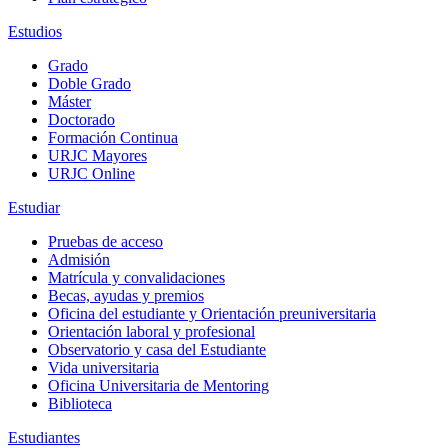
Estudios
Grado
Doble Grado
Máster
Doctorado
Formación Continua
URJC Mayores
URJC Online
Estudiar
Pruebas de acceso
Admisión
Matrícula y convalidaciones
Becas, ayudas y premios
Oficina del estudiante y Orientación preuniversitaria
Orientación laboral y profesional
Observatorio y casa del Estudiante
Vida universitaria
Oficina Universitaria de Mentoring
Biblioteca
Estudiantes