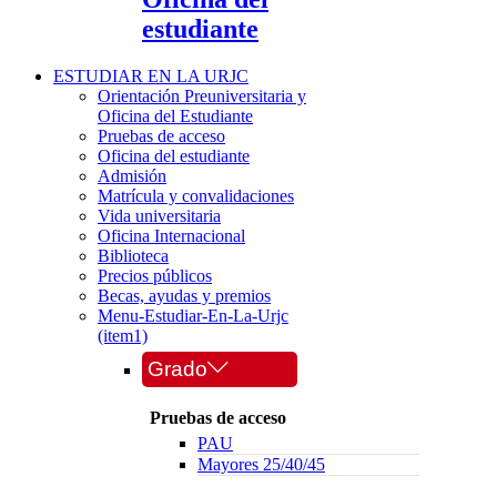
estudiante
ESTUDIAR EN LA URJC
Orientación Preuniversitaria y
Oficina del Estudiante
Pruebas de acceso
Oficina del estudiante
Admisión
Matrícula y convalidaciones
Vida universitaria
Oficina Internacional
Biblioteca
Precios públicos
Becas, ayudas y premios
Menu-Estudiar-En-La-Urjc
(item1)
Grado
Pruebas de acceso
PAU
Mayores 25/40/45