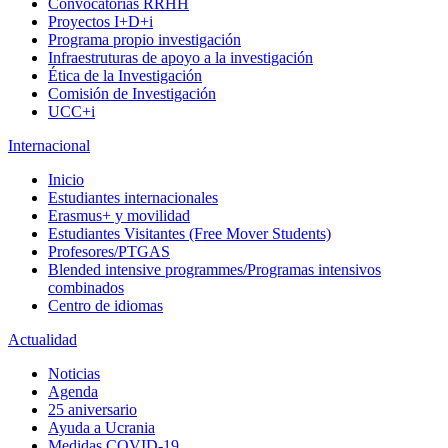
Convocatorias RRHH
Proyectos I+D+i
Programa propio investigación
Infraestruturas de apoyo a la investigación
Ética de la Investigación
Comisión de Investigación
UCC+i
Internacional
Inicio
Estudiantes internacionales
Erasmus+ y movilidad
Estudiantes Visitantes (Free Mover Students)
Profesores/PTGAS
Blended intensive programmes/Programas intensivos
combinados
Centro de idiomas
Actualidad
Noticias
Agenda
25 aniversario
Ayuda a Ucrania
Medidas COVID-19