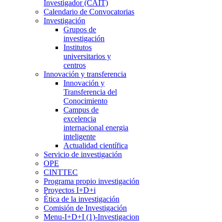
Investigador (CAIT)
Calendario de Convocatorias
Investigación
Grupos de
investigación
Institutos
universitarios y
centros
Innovación y transferencia
Innovación y
Transferencia del
Conocimiento
Campus de
excelencia
internacional energia
inteligente
Actualidad científica
Servicio de investigación
OPE
CINTTEC
Programa propio investigación
Proyectos I+D+i
Ética de la investigación
Comisión de Investigación
Menu-I+D+I (1)-Investigacion