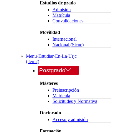
Estudios de grado
Admisión
Matrícula
Convalidaciones
Movilidad
Internacional
Nacional (Sicue)
Menu-Estudiar-En-La-Urjc
(item2)
Postgrado
Másteres
Preinscripción
Matrícula
Solicitudes y Normativa
Doctorado
Acceso y admisión
Formación