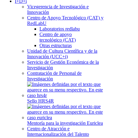
I+D+i
Vicegerencia de Investigación e
Innovación
Centro de Apoyo Tecnológico (CAT) y
RedLabU
Laboratorios redlabu
Centro de apoyo
tecnológico (CAT)
Otras estructuras
Unidad de Cultura Científica y de la
Innovación (UCC+i)
Servicio de Gestión Económica de la
Investigación
Contratación de Personal de
Investigación
Sello HRS4R
Mentoría para la investigación Euriclea
Centro de Atracción e
Internacionalización del Talento