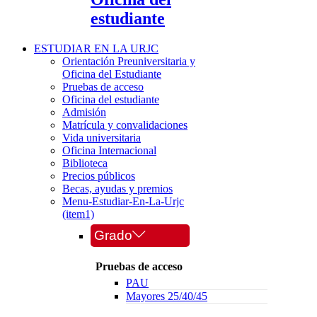
estudiante
ESTUDIAR EN LA URJC
Orientación Preuniversitaria y
Oficina del Estudiante
Pruebas de acceso
Oficina del estudiante
Admisión
Matrícula y convalidaciones
Vida universitaria
Oficina Internacional
Biblioteca
Precios públicos
Becas, ayudas y premios
Menu-Estudiar-En-La-Urjc
(item1)
Grado
Pruebas de acceso
PAU
Mayores 25/40/45