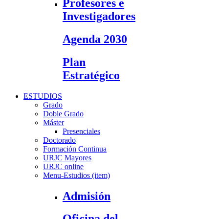
Profesores e
Investigadores
Agenda 2030
Plan
Estratégico
ESTUDIOS
Grado
Doble Grado
Máster
Presenciales
Doctorado
Formación Continua
URJC Mayores
URJC online
Menu-Estudios (item)
Admisión
Oficina del