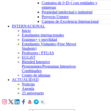
Contratos de I+D+i con entidades y
empresas
Propiedad intelectual e industrial
Proyecto Umotor
Campus de Excelencia Internacional
INTERNACIONAL
Inicio
Estudiantes internacionales
Erasmus+ y movilidad
Estudiantes Visitantes (Free Mover
Students)
Profesores / PTGAS
EULiST
Blended Intensive
Programmes/Programas Intensivos
Combinados
Centro de idiomas
ACTUALIDAD
Noticias
Agenda
25 aniversario