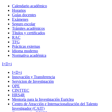
Calendario académico
Horarios
Guías docentes
Exámenes
Seguro escolar
Trámites académicos
Títulos y certificados
RAC
TFG
Prácticas externas
Idioma moderno
Normativa académica
I+D+i
I+D+i
Innovación y Transferencia
Servicion de Investigación
OPE
CINTTEC
HRS4R
Mentoría para la Investigación Euriclea
Centro de Atracción e Internacionalización del Talento
Investigador (CAIT)