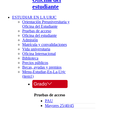
estudiante
ESTUDIAR EN LA URJC
Orientación Preuniversitaria y
Oficina del Estudiante
Pruebas de acceso
Oficina del estudiante
Admisión
Matrícula y convalidaciones
Vida universitaria
Oficina Internacional
Biblioteca
Precios públicos
Becas, ayudas y premios
Menu-Estudiar-En-La-Urjc
(item1)
Grado
Pruebas de acceso
PAU
Mayores 25/40/45