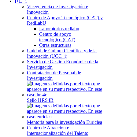
I+D+i
Vicegerencia de Investigación e
Innovación
Centro de Apoyo Tecnológico (CAT) y
RedLabU
Laboratorios redlabu
Centro de apoyo
tecnológico (CAT)
Otras estructuras
Unidad de Cultura Científica y de la
Innovación (UCC+i)
Servicio de Gestión Económica de la
Investigación
Contratación de Personal de
Investigación
Sello HRS4R
Mentoría para la investigación Euriclea
Centro de Atracción e
Internacionalización del Talento