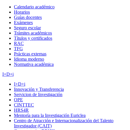
Calendario académico
Horarios
Guías docentes
Exámenes
Seguro escolar
Trámites académicos
Títulos y certificados
RAC
TFG
Prácticas externas
Idioma moderno
Normativa académica
I+D+i
I+D+i
Innovación y Transferencia
Servicion de Investigación
OPE
CINTTEC
HRS4R
Mentoría para la Investigación Euriclea
Centro de Atracción e Internacionalización del Talento
Investigador (CAIT)