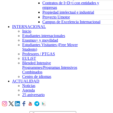
Contratos de I+D+i con entidades y
empresas
Propiedad intelectual e industrial
Proyecto Umotor
Campus de Excelencia Internacional
INTERNACIONAL
Inicio
Estudiantes internacionales
Erasmus+ y movilidad
Estudiantes Visitantes (Free Mover
Students)
Profesores / PTGAS
EULiST
Blended Intensive
Programmes/Programas Intensivos
Combinados
Centro de idiomas
ACTUALIDAD
Noticias
Agenda
25 aniversario