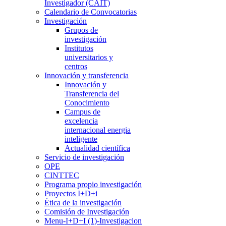
Investigador (CAIT)
Calendario de Convocatorias
Investigación
Grupos de
investigación
Institutos
universitarios y
centros
Innovación y transferencia
Innovación y
Transferencia del
Conocimiento
Campus de
excelencia
internacional energia
inteligente
Actualidad científica
Servicio de investigación
OPE
CINTTEC
Programa propio investigación
Proyectos I+D+i
Ética de la investigación
Comisión de Investigación
Menu-I+D+I (1)-Investigacion