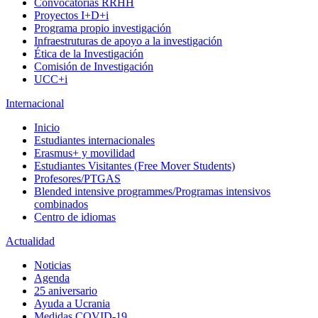
Convocatorias RRHH
Proyectos I+D+i
Programa propio investigación
Infraestruturas de apoyo a la investigación
Ética de la Investigación
Comisión de Investigación
UCC+i
Internacional
Inicio
Estudiantes internacionales
Erasmus+ y movilidad
Estudiantes Visitantes (Free Mover Students)
Profesores/PTGAS
Blended intensive programmes/Programas intensivos
combinados
Centro de idiomas
Actualidad
Noticias
Agenda
25 aniversario
Ayuda a Ucrania
Medidas COVID-19