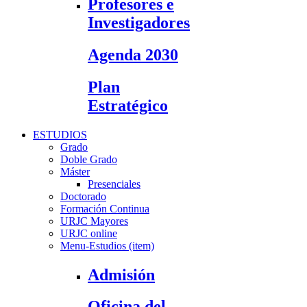
Profesores e
Investigadores
Agenda 2030
Plan
Estratégico
ESTUDIOS
Grado
Doble Grado
Máster
Presenciales
Doctorado
Formación Continua
URJC Mayores
URJC online
Menu-Estudios (item)
Admisión
Oficina del