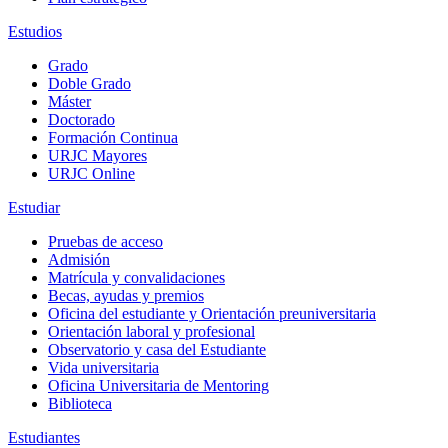
Estudios
Grado
Doble Grado
Máster
Doctorado
Formación Continua
URJC Mayores
URJC Online
Estudiar
Pruebas de acceso
Admisión
Matrícula y convalidaciones
Becas, ayudas y premios
Oficina del estudiante y Orientación preuniversitaria
Orientación laboral y profesional
Observatorio y casa del Estudiante
Vida universitaria
Oficina Universitaria de Mentoring
Biblioteca
Estudiantes