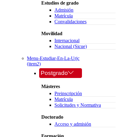
Estudios de grado
Admisión
Matrícula
Convalidaciones
Movilidad
Internacional
Nacional (Sicue)
Menu-Estudiar-En-La-Urjc
(item2)
Postgrado
Másteres
Preinscripción
Matrícula
Solicitudes y Normativa
Doctorado
Acceso y admisión
Formación