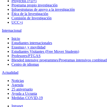
Proyectos I+D+i
Programa propio investigación
Infraestruturas de apoyo a la investigación
Ética de la Investigación
Comisión de Investigación
UCC+i
Internacional
Inicio
Estudiantes internacionales
Erasmus+ y movilidad
Estudiantes Visitantes (Free Mover Students)
Profesores/PTGAS
Blended intensive programmes/Programas intensivos combinad
Centro de idiomas
Actualidad
Noticias
Agenda
25 aniversario
Ayuda a Ucrania
Medidas COVID-19
Intranet