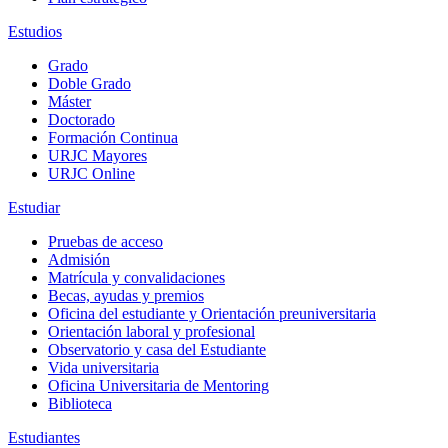
Estudios
Grado
Doble Grado
Máster
Doctorado
Formación Continua
URJC Mayores
URJC Online
Estudiar
Pruebas de acceso
Admisión
Matrícula y convalidaciones
Becas, ayudas y premios
Oficina del estudiante y Orientación preuniversitaria
Orientación laboral y profesional
Observatorio y casa del Estudiante
Vida universitaria
Oficina Universitaria de Mentoring
Biblioteca
Estudiantes