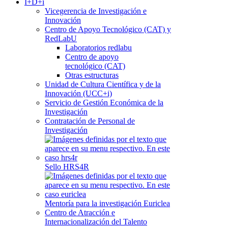
I+D+i
Vicegerencia de Investigación e
Innovación
Centro de Apoyo Tecnológico (CAT) y
RedLabU
Laboratorios redlabu
Centro de apoyo
tecnológico (CAT)
Otras estructuras
Unidad de Cultura Científica y de la
Innovación (UCC+i)
Servicio de Gestión Económica de la
Investigación
Contratación de Personal de
Investigación
Sello HRS4R
Mentoría para la investigación Euriclea
Centro de Atracción e
Internacionalización del Talento