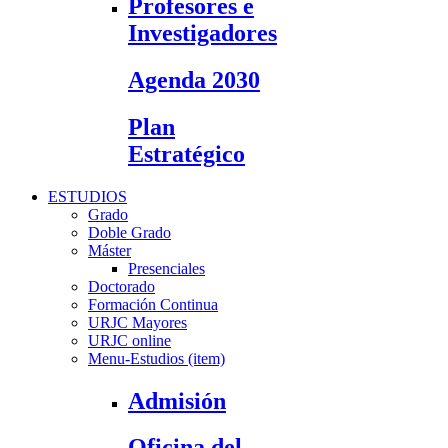
Profesores e
Investigadores
Agenda 2030
Plan
Estratégico
ESTUDIOS
Grado
Doble Grado
Máster
Presenciales
Doctorado
Formación Continua
URJC Mayores
URJC online
Menu-Estudios (item)
Admisión
Oficina del