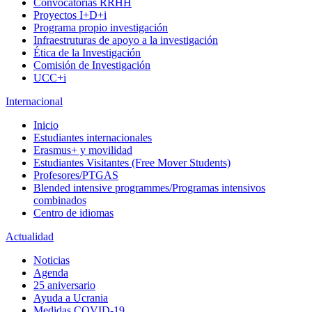
Convocatorias RRHH
Proyectos I+D+i
Programa propio investigación
Infraestruturas de apoyo a la investigación
Ética de la Investigación
Comisión de Investigación
UCC+i
Internacional
Inicio
Estudiantes internacionales
Erasmus+ y movilidad
Estudiantes Visitantes (Free Mover Students)
Profesores/PTGAS
Blended intensive programmes/Programas intensivos
combinados
Centro de idiomas
Actualidad
Noticias
Agenda
25 aniversario
Ayuda a Ucrania
Medidas COVID-19