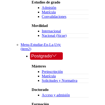
Estudios de grado
Admisión
Matrícula
Convalidaciones
Movilidad
Internacional
Nacional (Sicue)
Menu-Estudiar-En-La-Urjc
(item2)
Postgrado
Másteres
Preinscripción
Matrícula
Solicitudes y Normativa
Doctorado
Acceso y admisión
Formación