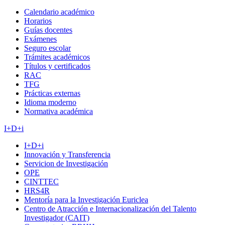
Calendario académico
Horarios
Guías docentes
Exámenes
Seguro escolar
Trámites académicos
Títulos y certificados
RAC
TFG
Prácticas externas
Idioma moderno
Normativa académica
I+D+i
I+D+i
Innovación y Transferencia
Servicion de Investigación
OPE
CINTTEC
HRS4R
Mentoría para la Investigación Euriclea
Centro de Atracción e Internacionalización del Talento
Investigador (CAIT)