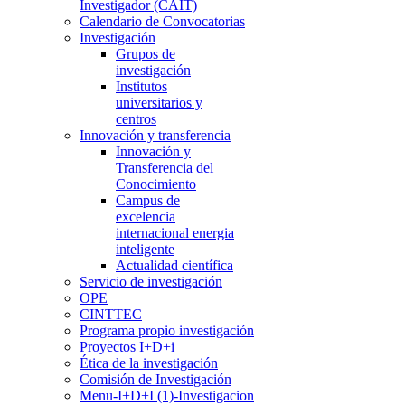
Investigador (CAIT)
Calendario de Convocatorias
Investigación
Grupos de
investigación
Institutos
universitarios y
centros
Innovación y transferencia
Innovación y
Transferencia del
Conocimiento
Campus de
excelencia
internacional energia
inteligente
Actualidad científica
Servicio de investigación
OPE
CINTTEC
Programa propio investigación
Proyectos I+D+i
Ética de la investigación
Comisión de Investigación
Menu-I+D+I (1)-Investigacion