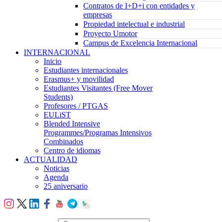
Contratos de I+D+i con entidades y
empresas
Propiedad intelectual e industrial
Proyecto Umotor
Campus de Excelencia Internacional
INTERNACIONAL
Inicio
Estudiantes internacionales
Erasmus+ y movilidad
Estudiantes Visitantes (Free Mover
Students)
Profesores / PTGAS
EULiST
Blended Intensive
Programmes/Programas Intensivos
Combinados
Centro de idiomas
ACTUALIDAD
Noticias
Agenda
25 aniversario