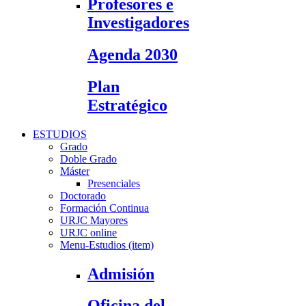
Profesores e
Investigadores
Agenda 2030
Plan
Estratégico
ESTUDIOS
Grado
Doble Grado
Máster
Presenciales
Doctorado
Formación Continua
URJC Mayores
URJC online
Menu-Estudios (item)
Admisión
Oficina del