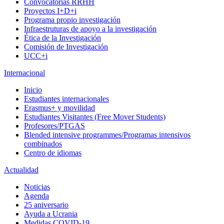
Convocatorias RRHH
Proyectos I+D+i
Programa propio investigación
Infraestruturas de apoyo a la investigación
Ética de la Investigación
Comisión de Investigación
UCC+i
Internacional
Inicio
Estudiantes internacionales
Erasmus+ y movilidad
Estudiantes Visitantes (Free Mover Students)
Profesores/PTGAS
Blended intensive programmes/Programas intensivos
combinados
Centro de idiomas
Actualidad
Noticias
Agenda
25 aniversario
Ayuda a Ucrania
Medidas COVID-19