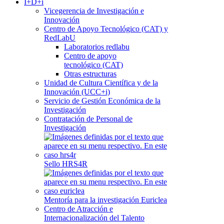
I+D+i
Vicegerencia de Investigación e
Innovación
Centro de Apoyo Tecnológico (CAT) y
RedLabU
Laboratorios redlabu
Centro de apoyo
tecnológico (CAT)
Otras estructuras
Unidad de Cultura Científica y de la
Innovación (UCC+i)
Servicio de Gestión Económica de la
Investigación
Contratación de Personal de
Investigación
Sello HRS4R
Mentoría para la investigación Euriclea
Centro de Atracción e
Internacionalización del Talento