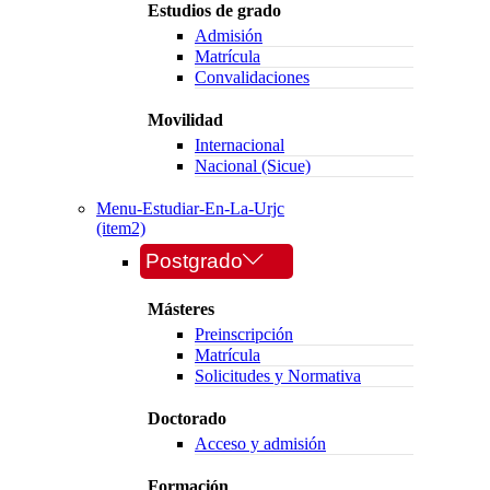
Estudios de grado
Admisión
Matrícula
Convalidaciones
Movilidad
Internacional
Nacional (Sicue)
Menu-Estudiar-En-La-Urjc
(item2)
Postgrado
Másteres
Preinscripción
Matrícula
Solicitudes y Normativa
Doctorado
Acceso y admisión
Formación