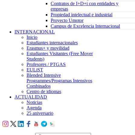
Contratos de I+D+i con entidades y
empresas
Propiedad intelectual e industrial
Proyecto Umotor
Campus de Excelencia Internacional
INTERNACIONAL
Inicio
Estudiantes internacionales
Erasmus+ y movilidad
Estudiantes Visitantes (Free Mover
Students)
Profesores / PTGAS
EULiST
Blended Intensive
Programmes/Programas Intensivos
Combinados
Centro de idiomas
ACTUALIDAD
Noticias
Agenda
25 aniversario