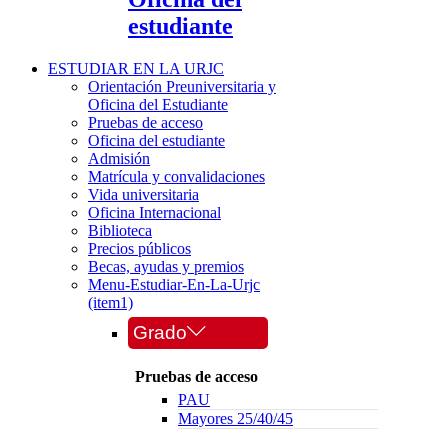
estudiante
ESTUDIAR EN LA URJC
Orientación Preuniversitaria y
Oficina del Estudiante
Pruebas de acceso
Oficina del estudiante
Admisión
Matrícula y convalidaciones
Vida universitaria
Oficina Internacional
Biblioteca
Precios públicos
Becas, ayudas y premios
Menu-Estudiar-En-La-Urjc
(item1)
Grado
Pruebas de acceso
PAU
Mayores 25/40/45