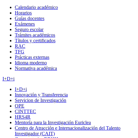
Calendario académico
Horarios
Guías docentes
Exámenes
Seguro escolar
Trámites académicos
Títulos y certificados
RAC
TFG
Prácticas externas
Idioma moderno
Normativa académica
I+D+i
I+D+i
Innovación y Transferencia
Servicion de Investigación
OPE
CINTTEC
HRS4R
Mentoría para la Investigación Euriclea
Centro de Atracción e Internacionalización del Talento
Investigador (CAIT)