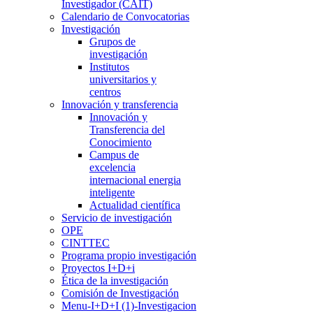
Investigador (CAIT)
Calendario de Convocatorias
Investigación
Grupos de
investigación
Institutos
universitarios y
centros
Innovación y transferencia
Innovación y
Transferencia del
Conocimiento
Campus de
excelencia
internacional energia
inteligente
Actualidad científica
Servicio de investigación
OPE
CINTTEC
Programa propio investigación
Proyectos I+D+i
Ética de la investigación
Comisión de Investigación
Menu-I+D+I (1)-Investigacion