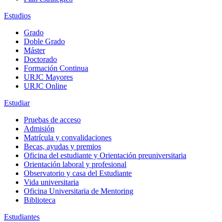
Estudios
Grado
Doble Grado
Máster
Doctorado
Formación Continua
URJC Mayores
URJC Online
Estudiar
Pruebas de acceso
Admisión
Matrícula y convalidaciones
Becas, ayudas y premios
Oficina del estudiante y Orientación preuniversitaria
Orientación laboral y profesional
Observatorio y casa del Estudiante
Vida universitaria
Oficina Universitaria de Mentoring
Biblioteca
Estudiantes